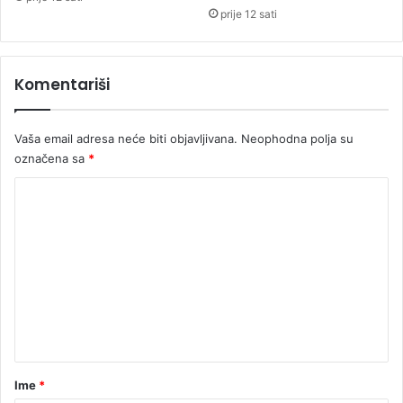
o
m
prije 12 sati
đ
i
e
š
n
a
Komentariši
d
r
a
n
Vaša email adresa neće biti objavljivana.
Neophodna polja su
označena sa
*
K
o
m
e
n
t
a
r
Ime
*