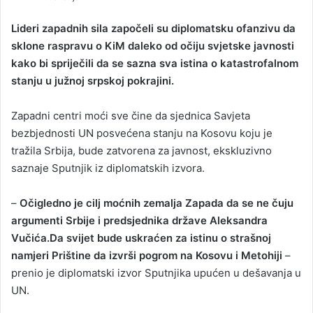
n
d
Lideri zapadnih sila započeli su diplomatsku ofanzivu da
a
sklone raspravu o KiM daleko od očiju svjetske javnosti
n
kako bi spriječili da se sazna sva istina o katastrofalnom
e
stanju u južnoj srpskoj pokrajini.
m
a
Zapadni centri moći sve čine da sjednica Savjeta
i
bezbjednosti UN posvećena stanju na Kosovu koju je
l
tražila Srbija, bude zatvorena za javnost, ekskluzivno
saznaje Sputnjik iz diplomatskih izvora.
–
Očigledno je cilj moćnih zemalja Zapada da se ne čuju
argumenti Srbije i predsjednika države Aleksandra
Vučića.Da svijet bude uskraćen za istinu o strašnoj
namjeri Prištine da izvrši pogrom na Kosovu i Metohiji
–
prenio je diplomatski izvor Sputnjika upućen u dešavanja u
UN.