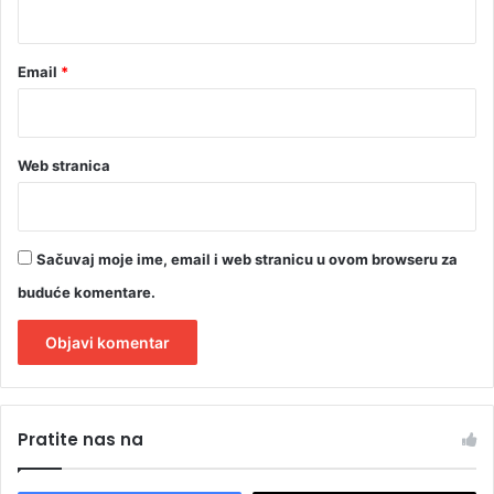
*
Email
*
Web stranica
Sačuvaj moje ime, email i web stranicu u ovom browseru za
buduće komentare.
A
l
Pratite nas na
t
e