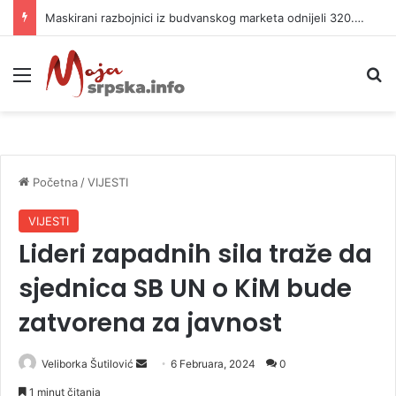
Maskirani razbojnici iz budvanskog marketa odnijeli 320.000 evra
Meni
P
Početna
/
VIJESTI
VIJESTI
Lideri zapadnih sila traže da
sjednica SB UN o KiM bude
zatvorena za javnost
Veliborka Šutilović
S
6 Februara, 2024
0
e
1 minut čitanja