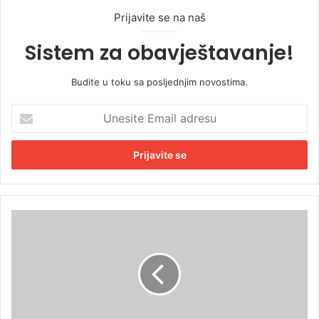
Prijavite se na naš
Sistem za obavještavanje!
Budite u toku sa posljednjim novostima.
U
n
e
s
i
t
e
E
D
m
j
a
e
i
v
l
o
a
j
d
č