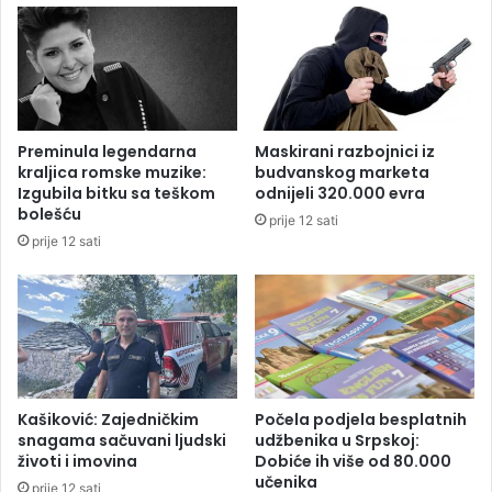
š
U
e
ž
v
i
i
c
n
a
a
-
Preminula legendarna
Maskirani razbojnici iz
p
p
kraljica romske muzike:
budvanskog marketa
r
o
Izgubila bitku sa teškom
odnijeli 320.000 evra
o
j
bolešću
prije 12 sati
s
a
prije 12 sati
l
v
a
i
v
o
i
s
l
e
a
b
p
i
r
j
Kašiković: Zajedničkim
Počela podjela besplatnih
v
e
snagama sačuvani ljudski
udžbenika u Srpskoj:
i
životi i imovina
Dobiće ih više od 80.000
l
učenika
r
i
prije 12 sati