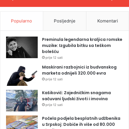
Popularno
Posljednje
Komentari
Preminula legendarna kraljica romske
muzike: Izgubila bitku sa teškom
bolešću
prije 12 sati
Maskirani razbojnici iz budvanskog
marketa odnijeli 320.000 evra
prije 12 sati
Kašiković: Zajedničkim snagama
sačuvani ljudski životi i imovina
prije 12 sati
Počela podjela besplatnih udžbenika
u Srpskoj: Dobiće ih više od 80.000