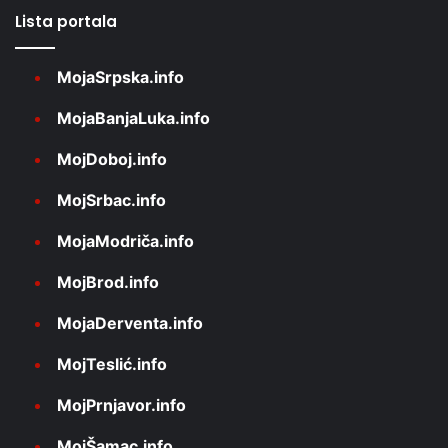
Lista portala
MojaSrpska.info
MojaBanjaLuka.info
MojDoboj.info
MojSrbac.info
MojaModriča.info
MojBrod.info
MojaDerventa.info
MojTeslić.info
MojPrnjavor.info
MojŠamac.info