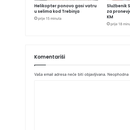
a
Helikopter ponovo gasi vatru
Službenik 
d
u selima kod Trebinja
za pronevj
o
KM
prije 15 minuta
r
prije 18 min
k
u
Š
v
e
d
Komentariši
s
k
e
Vaša email adresa neće biti objavljivana.
Neophodna p
j
K
e
r
o
n
m
i
j
e
e
n
h
t
t