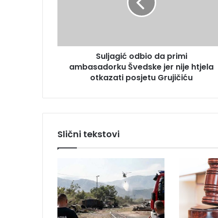
a
d
g
r
i
e
ć
s
o
u
Suljagić odbio da primi
d
ambasadorku Švedske jer nije htjela
b
i
otkazati posjetu Grujičiću
o
d
a
p
r
Slični tekstovi
i
m
i
a
m
b
a
s