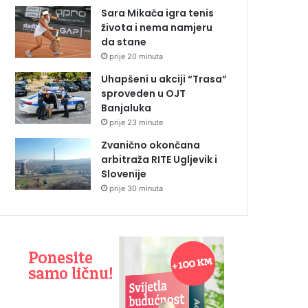
Sara Mikača igra tenis
života i nema namjeru
da stane
prije 20 minuta
Uhapšeni u akciji “Trasa”
sproveden u OJT
Banjaluka
prije 23 minute
Zvanično okončana
arbitraža RITE Ugljevik i
Slovenije
prije 30 minuta