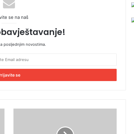
vite se na naš
obavještavanje!
sa posljednjim novostima.
L
i
d
e