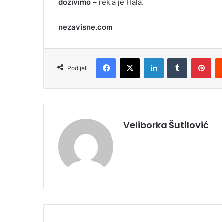
doživimo –
rekla je Hala.
nezavisne.com
Facebook
X
LinkedIn
Tumblr
Pinterest
Podijeli
Veliborka Šutilović