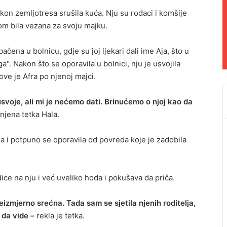
kon zemljotresa srušila kuća. Nju su rođaci i komšije
m bila vezana za svoju majku.
čena u bolnicu, gdje su joj ljekari dali ime Aja, što u
". Nakon što se oporavila u bolnici, nju je usvojila
zove je Afra po njenoj majci.
svoje, ali mi je nećemo dati. Brinućemo o njoj kao da
njena tetka Hala.
ma i potpuno se oporavila od povreda koje je zadobila
ice na nju i već uveliko hoda i pokušava da priča.
izmjerno srećna. Tada sam se sjetila njenih roditelja,
 da vide –
rekla je tetka.