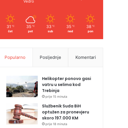
Vedro
31
35
33
35
38
℃
℃
℃
℃
℃
čet
pet
sub
ned
pon
Popularno
Posljednje
Komentari
Helikopter ponovo gasi
vatru u selima kod
Trebinja
prije 15 minuta
Službenik Suda BiH
optužen za pronevjeru
skoro 197.000 KM
prije 18 minuta