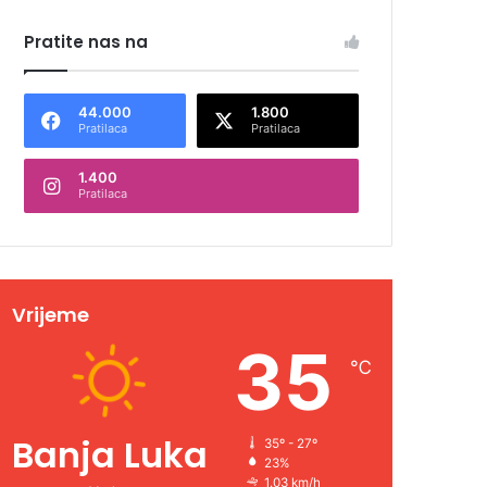
Pratite nas na
44.000
1.800
Pratilaca
Pratilaca
1.400
Pratilaca
Vrijeme
35
℃
Banja Luka
35º - 27º
23%
1.03 km/h