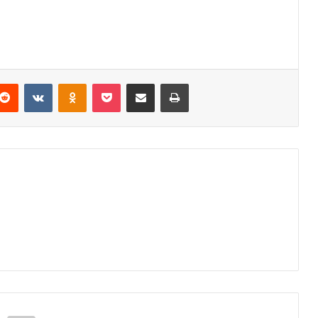
Reddit
VKontakte
Odnoklassniki
Pocket
Podijeli putem Emaila
Odštampaj