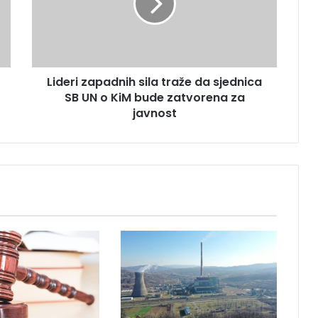
r
i
z
a
p
Lideri zapadnih sila traže da sjednica
a
SB UN o KiM bude zatvorena za
d
n
javnost
i
h
s
i
l
a
t
r
a
ž
e
d
a