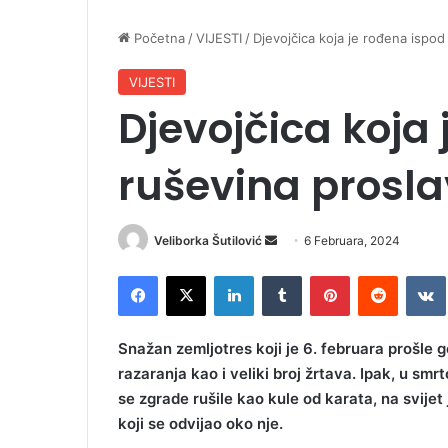
Početna
/
VIJESTI
/
Djevojčica koja je rođena ispod
VIJESTI
Djevojčica koja
ruševina prosla
Veliborka Šutilović
S
6 Februara, 2024
e
Facebook
X
LinkedIn
Tumblr
Pinterest
Reddit
VK
n
d
a
Snažan zemljotres koji je 6. februara prošle g
n
razaranja kao i veliki broj žrtava. Ipak, u sm
e
se zgrade rušile kao kule od karata, na svijet 
m
koji se odvijao oko nje.
a