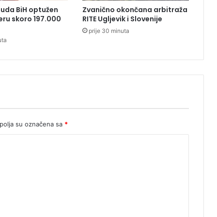
s
Suda BiH optužen
Zvanično okončana arbitraža
j
eru skoro 197.000
RITE Ugljevik i Slovenije
e
prije 30 minuta
d
uta
n
i
c
a
S
B
U
N
o
olja su označena sa
*
K
i
M
b
u
d
e
z
a