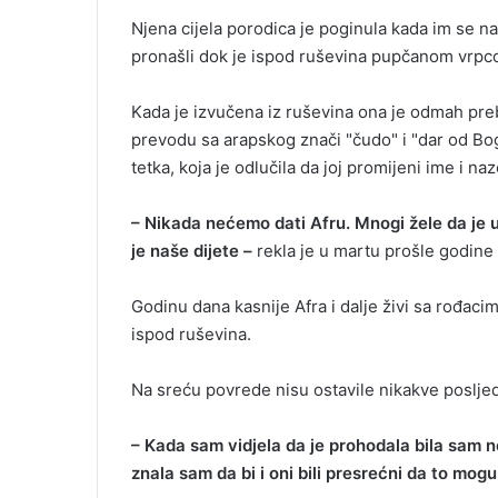
i
Njena cijela porodica je poginula kada im se na
l
pronašli dok je ispod ruševina pupčanom vrpco
Kada je izvučena iz ruševina ona je odmah preba
prevodu sa arapskog znači "čudo" i "dar od Boga
tetka, koja je odlučila da joj promijeni ime i na
– Nikada nećemo dati Afru. Mnogi žele da je u
je naše dijete –
rekla je u martu prošle godine 
Godinu dana kasnije Afra i dalje živi sa rođaci
ispod ruševina.
Na sreću povrede nisu ostavile nikakve posljed
– Kada sam vidjela da je prohodala bila sam ne
znala sam da bi i oni bili presrećni da to mogu