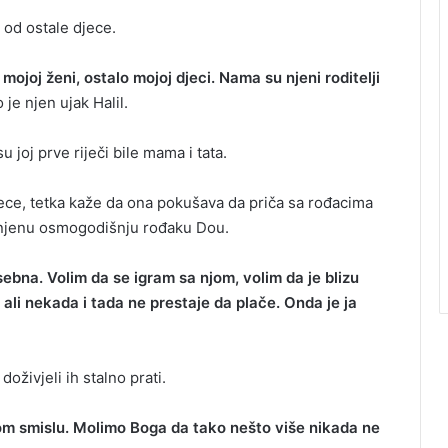
 od ostale djece.
ojoj ženi, ostalo mojoj djeci. Nama su njeni roditelji
 je njen ujak Halil.
u joj prve riječi bile mama i tata.
djece, tetka kaže da ona pokušava da priča sa rođacima
a njenu osmogodišnju rođaku Dou.
osebna. Volim da se igram sa njom, volim da je blizu
li nekada i tada ne prestaje da plače. Onda je ja
oživjeli ih stalno prati.
kom smislu. Molimo Boga da tako nešto više nikada ne