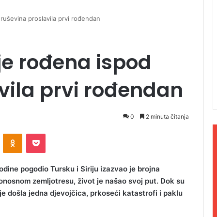
 ruševina proslavila prvi rođendan
 je rođena ispod
vila prvi rođendan
0
2 minuta čitanja
ontakte
Odnoklassniki
Pocket
odine pogodio Tursku i Siriju izazvao je brojna
rtonosnom zemljotresu, život je našao svoj put. Dok su
je došla jedna djevojčica, prkoseći katastrofi i paklu