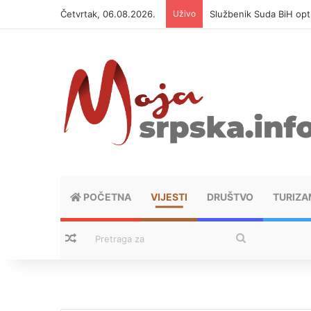
Četvrtak, 06.08.2026.
Uživo
Službenik Suda BiH op
POČETNA
VIJESTI
DRUŠTVO
TURIZA
Nasumični tekstovi
Pretraga
za