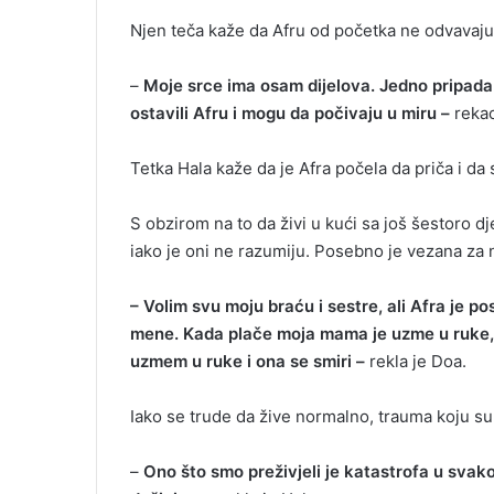
Njen teča kaže da Afru od početka ne odvavaju
–
Moje srce ima osam dijelova. Jedno pripada m
ostavili Afru i mogu da počivaju u miru –
rekao
Tetka Hala kaže da je Afra počela da priča i da s
S obzirom na to da živi u kući sa još šestoro 
iako je oni ne razumiju. Posebno je vezana z
– Volim svu moju braću i sestre, ali Afra je p
mene. Kada plače moja mama je uzme u ruke, a
uzmem u ruke i ona se smiri –
rekla je Doa.
Iako se trude da žive normalno, trauma koju su d
–
Ono što smo preživjeli je katastrofa u sva