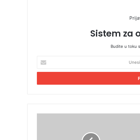
Prija
Sistem za 
Budite u toku 
U
n
e
s
i
t
e
E
m
S
a
u
i
l
l
j
a