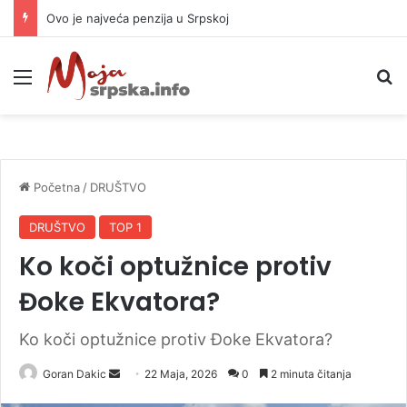
Počela sanacija puta od Prijedorske petlje ka Banjaluci
Meni
P
Početna
/
DRUŠTVO
DRUŠTVO
TOP 1
Ko koči optužnice protiv
Đoke Ekvatora?
Ko koči optužnice protiv Đoke Ekvatora?
Goran Dakic
S
22 Maja, 2026
0
2 minuta čitanja
e