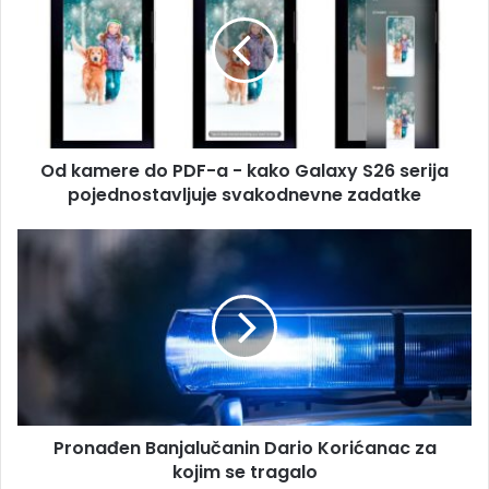
a
k
i
a
l
m
a
e
d
r
r
e
e
d
s
Od kamere do PDF-a - kako Galaxy S26 serija
o
u
pojednostavljuje svakodnevne zadatke
P
D
F
P
-
r
a
o
-
n
k
a
a
đ
k
e
o
n
G
B
a
Pronađen Banjalučanin Dario Korićanac za
a
l
kojim se tragalo
n