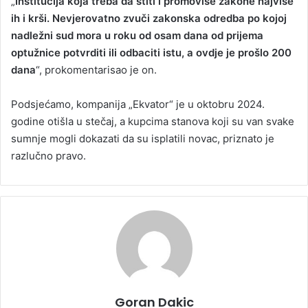
„
Institucija koja treba da štiti i promoviše zakone najviše
ih i krši. Nevjerovatno zvuči zakonska odredba po kojoj
nadležni sud mora u roku od osam dana od prijema
optužnice potvrditi ili odbaciti istu, a ovdje je prošlo 200
dana
“, prokomentarisao je on.
Podsjećamo, kompanija „Ekvator“ je u oktobru 2024.
godine otišla u stečaj, a kupcima stanova koji su van svake
sumnje mogli dokazati da su isplatili novac, priznato je
razlučno pravo.
Goran Dakic