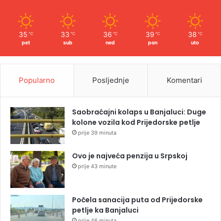
35
33
36
39
38
℃
℃
℃
℃
℃
pet
sub
ned
pon
uto
Popularno
Posljednje
Komentari
Saobraćajni kolaps u Banjaluci: Duge
kolone vozila kod Prijedorske petlje
prije 39 minuta
Ovo je najveća penzija u Srpskoj
prije 43 minute
Počela sanacija puta od Prijedorske
petlje ka Banjaluci
prije 46 minuta