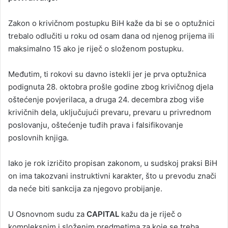
Zakon o krivičnom postupku BiH kaže da bi se o optužnici
trebalo odlučiti u roku od osam dana od njenog prijema ili
maksimalno 15 ako je riječ o složenom postupku.
Međutim, ti rokovi su davno istekli jer je prva optužnica
podignuta 28. oktobra prošle godine zbog krivičnog djela
oštećenje povjerilaca, a druga 24. decembra zbog više
krivičnih dela, uključujući prevaru, prevaru u privrednom
poslovanju, oštećenje tuđih prava i falsifikovanje
poslovnih knjiga.
Iako je rok izričito propisan zakonom, u sudskoj praksi BiH
on ima takozvani instruktivni karakter, što u prevodu znači
da neće biti sankcija za njegovo probijanje.
U Osnovnom sudu za
CAPITAL
kažu da je riječ o
kompleksnim i složenim predmetima za koje se treba