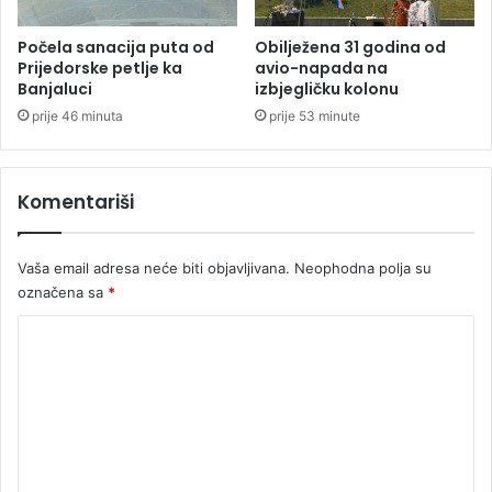
v
c
l
z
Počela sanacija puta od
Obilježena 31 godina od
j
a
Prijedorske petlje ka
avio-napada na
u
Banjaluci
izbjegličku kolonu
k
j
o
prije 46 minuta
prije 53 minute
e
j
s
i
v
m
Komentariši
a
s
k
e
o
t
Vaša email adresa neće biti objavljivana.
Neophodna polja su
d
r
označena sa
*
n
a
e
g
K
v
a
n
o
l
e
o
m
z
e
a
d
n
a