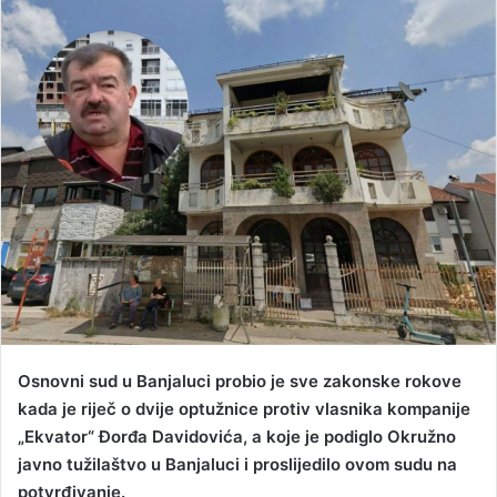
n
d
a
n
e
m
a
i
l
Osnovni sud u Banjaluci probio je sve zakonske rokove
kada je riječ o dvije optužnice protiv vlasnika kompanije
„Ekvator“ Đorđa Davidovića, a koje je podiglo Okružno
javno tužilaštvo u Banjaluci i proslijedilo ovom sudu na
potvrđivanje.