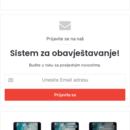
Prijavite se na naš
Sistem za obavještavanje!
Budite u toku sa posljednjim novostima.
U
n
e
s
i
t
e
E
O
m
d