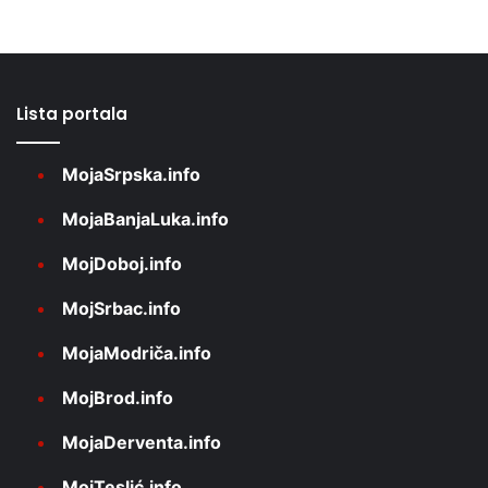
Lista portala
MojaSrpska.info
MojaBanjaLuka.info
MojDoboj.info
MojSrbac.info
MojaModriča.info
MojBrod.info
MojaDerventa.info
MojTeslić.info