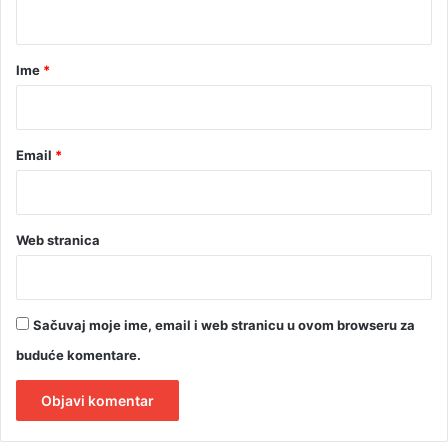
t
t
k
a
e
r
Ime
*
*
Email
*
Web stranica
Sačuvaj moje ime, email i web stranicu u ovom browseru za
buduće komentare.
A