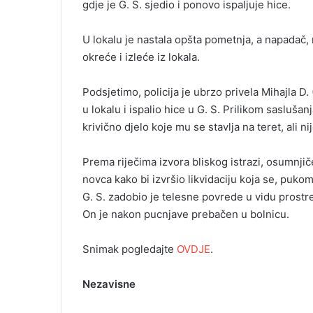
gdje je G. S. sjedio i ponovo ispaljuje hice.
U lokalu je nastala opšta pometnja, a napadač, n
okreće i izleće iz lokala.
Podsjetimo, policija je ubrzo privela Mihajla D.
u lokalu i ispalio hice u G. S. Prilikom sasluša
krivično djelo koje mu se stavlja na teret, ali n
Prema riječima izvora bliskog istrazi, osumnji
novca kako bi izvršio likvidaciju koja se, puk
G. S. zadobio je telesne povrede u vidu prostrel
On je nakon pucnjave prebačen u bolnicu.
Snimak pogledajte
OVDJE
.
Nezavisne