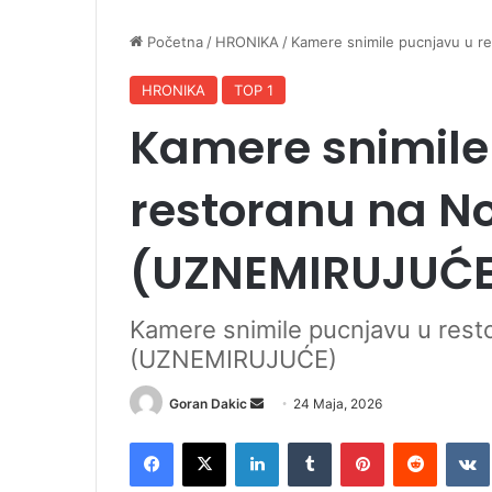
Početna
/
HRONIKA
/
Kamere snimile pucnjavu u
HRONIKA
TOP 1
Kamere snimile
restoranu na 
(UZNEMIRUJUĆE
Kamere snimile pucnjavu u res
(UZNEMIRUJUĆE)
Goran Dakic
S
24 Maja, 2026
e
Facebook
X
LinkedIn
Tumblr
Pinterest
Reddit
VK
n
d