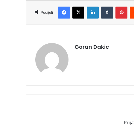
Facebook
X
LinkedIn
Tumblr
Pinterest
Podijeli
Goran Dakic
Prija