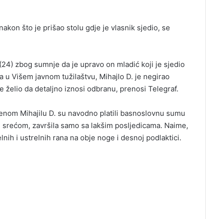
akon što je prišao stolu gdje je vlasnik sjedio, se
 (24) zbog sumnje da je upravo on mladić koji je sjedio
nja u Višem javnom tužilaštvu, Mihajlo D. je negirao
ije želio da detaljno iznosi odbranu, prenosi Telegraf.
čenom Mihajilu D. su navodno platili basnoslovnu sumu
om srećom, završila samo sa lakšim posljedicama. Naime,
nih i ustrelnih rana na obje noge i desnoj podlaktici.