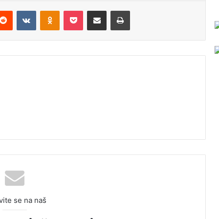
Reddit
VKontakte
Odnoklassniki
Pocket
Podijeli putem Emaila
Odštampaj
vite se na naš