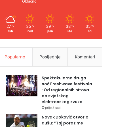
Oblačno
27
35
39
38
35
℃
℃
℃
℃
℃
sub
ned
pon
uto
sri
Popularno
Posljednje
Komentari
Spektakularna druga
noć Freshwave festivala
: Od regionalnih hitova
do svjetskog
elektronskog zvuka
prije 8 sati
Novak Đoković otvorio
dušu: “Taj poraz me