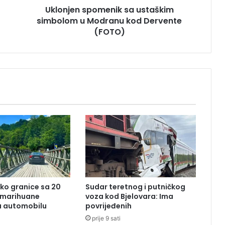
Uklonjen spomenik sa ustaškim
p
simbolom u Modranu kod Dervente
o
m
(FOTO)
e
n
i
k
s
a
u
s
t
a
š
k
i
m
ko granice sa 20
Sudar teretnog i putničkog
s
 marihuane
voza kod Bjelovara: Ima
i
u automobilu
povrijeđenih
m
prije 9 sati
b