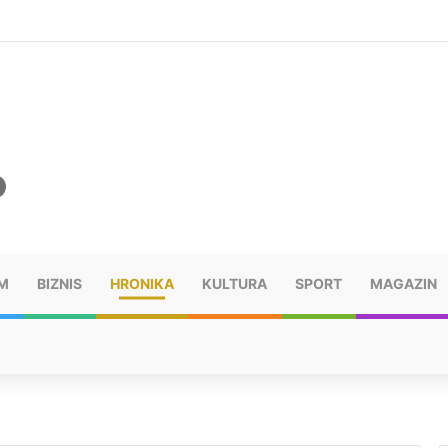
šu: “Taj poraz me uništio”
M
BIZNIS
HRONIKA
KULTURA
SPORT
MAGAZIN