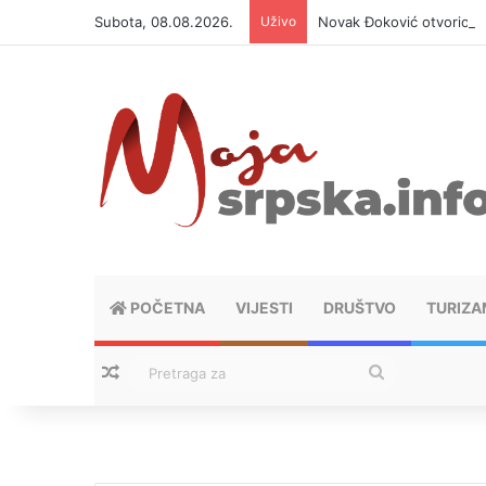
Subota, 08.08.2026.
Uživo
Novak Đoković otvorio du
POČETNA
VIJESTI
DRUŠTVO
TURIZA
Nasumični tekstovi
Pretraga
za