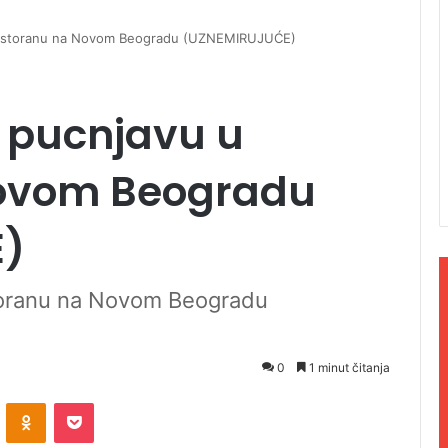
 restoranu na Novom Beogradu (UZNEMIRUJUĆE)
 pucnjavu u
Novom Beogradu
)
toranu na Novom Beogradu
0
1 minut čitanja
ontakte
Odnoklassniki
Pocket