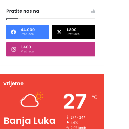
Pratite nas na
44.000
1.800
Pratilaca
Pratilaca
1.400
Pratilaca
Vrijeme
27
℃
Banja Luka
27º - 24º
44%
2.97 km/h