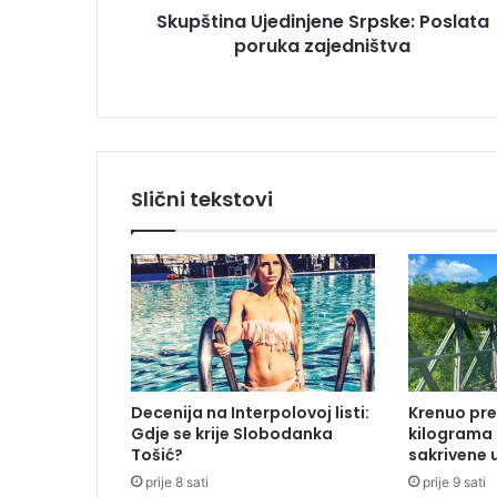
u
Skupština Ujedinjene Srpske: Poslata
U
poruka zajedništva
j
e
d
i
n
j
e
Slični tekstovi
n
e
S
r
p
s
k
e
:
Decenija na Interpolovoj listi:
Krenuo pre
P
Gdje se krije Slobodanka
kilograma
o
Tošić?
sakrivene 
s
prije 8 sati
prije 9 sati
l