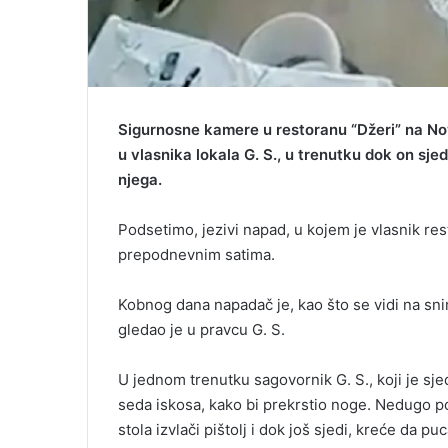
Sigurnosne kamere u restoranu “Džeri” na No
u vlasnika lokala G. S., u trenutku dok on sje
njega.
Podsetimo, jezivi napad, u kojem je vlasnik res
prepodnevnim satima.
Kobnog dana napadač je, kao što se vidi na sni
gledao je u pravcu G. S.
U jednom trenutku sagovornik G. S., koji je sje
seda iskosa, kako bi prekrstio noge. Nedugo 
stola izvlači pištolj i dok još sjedi, kreće da p