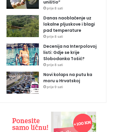
uništio”
prije 8 sati
Danas naoblačenje uz
lokalne pljuskove i blagi
pad temperature
prije 8 sati
Decenija na Interpolovoj
listi: Gdje se krije
Slobodanka Tošić?
prije 8 sati
Novi kolaps na putu ka
moru u Hrvatskoj
prije 9 sati