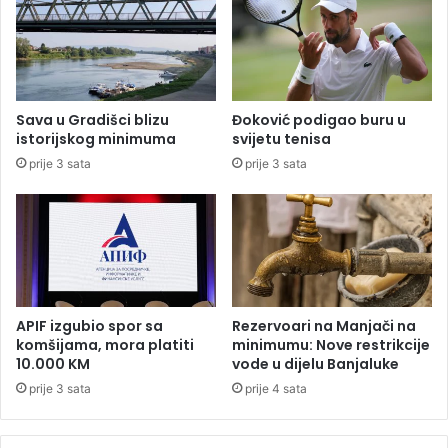
k
k
r
a
e
t
d
a
i
z
t
b
Sava u Gradišci blizu
Đoković podigao buru u
i
o
istorijskog minimuma
svijetu tenisa
r
g
prije 3 sata
prije 3 sata
a
"
2
L
0
i
.
d
0
l
0
a
0
"
p
u
APIF izgubio spor sa
Rezervoari na Manjači na
r
L
komšijama, mora platiti
minimumu: Nove restrikcije
o
a
10.000 KM
vode u dijelu Banjaluke
s
k
prije 3 sata
prije 4 sata
u
t
m
a
e
š