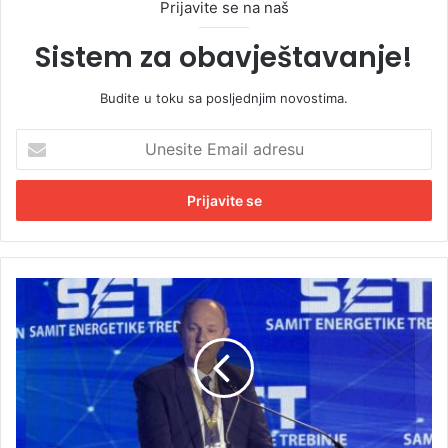
Prijavite se na naš
Sistem za obavještavanje!
Budite u toku sa posljednjim novostima.
U
n
e
s
i
t
e
E
S
m
v
a
j
i
e
l
t
a
s
d
k
r
a