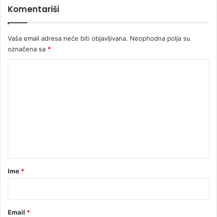
r
Komentariši
i
a
m
u
a
R
Vaša email adresa neće biti objavljivana.
Neophodna polja su
S
označena sa
*
K
o
m
e
n
t
a
r
Ime
*
*
Email
*