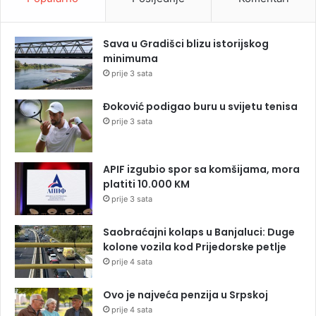
Sava u Gradišci blizu istorijskog
minimuma
prije 3 sata
Đoković podigao buru u svijetu tenisa
prije 3 sata
APIF izgubio spor sa komšijama, mora
platiti 10.000 KM
prije 3 sata
Saobraćajni kolaps u Banjaluci: Duge
kolone vozila kod Prijedorske petlje
prije 4 sata
Ovo je najveća penzija u Srpskoj
prije 4 sata