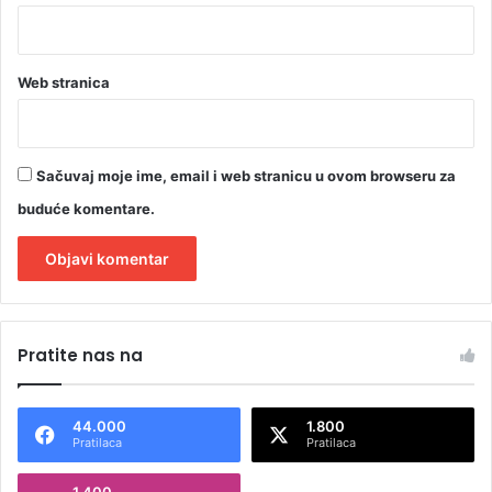
Web stranica
Sačuvaj moje ime, email i web stranicu u ovom browseru za
buduće komentare.
A
l
Pratite nas na
t
e
44.000
1.800
r
Pratilaca
Pratilaca
n