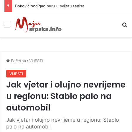
APIF izgubio spor sa komšijama, mora platiti 10.000 KM
Meni
P
Početna
/
VIJESTI
VIJESTI
Jak vjetar i olujno nevrijeme
u regionu: Stablo palo na
automobil
Jak vjetar i olujno nevrijeme u regionu: Stablo
palo na automobil