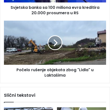
e
b
s
Svjetska banka sa 100 miliona evra kreditira
a
u
20.000 prosumera u RS
n
k
a
P
s
o
a
č
1
e
0
l
0
o
m
r
i
u
l
š
i
Počelo rušenje objekata zbog "Lidla" u
e
o
Laktašima
n
n
j
a
e
e
o
Slični tekstovi
v
b
r
j
a
e