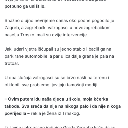
potpuno ga uništilo.
Snažno olujno nevrijeme danas oko podne pogodilo je
Zagreb, a zagrebački vatrogasci u novozagrebačkom
naselju Trnsko imali su dvije intervencije.
Jaki udari vjetra iščupali su jedno stablo i bacili ga na
parkirane automobile, a par ulica dalje grana je pala na
trotoar.
U oba slučaja vatrogasci su se brzo našli na terenu i
otklonili sve probleme, javljaju tamošnji mediji.
– Ovim putem idu naša djeca u školu, moja kćerka
takođe. Sva sreća da nije na nikoga palo i da nije nikoga
povrijedila –
rekla je žena iz Trnskog.
Iz Javne vatrogasne jedinice Grada Zagreba kažu da su