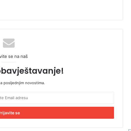
vite se na naš
obavještavanje!
sa posljednjim novostima.