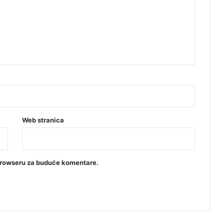
I
O
Web stranica
browseru za buduće komentare.