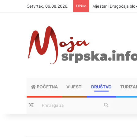
Četvrtak, 06.08.2026.
Uživo
Mještani Dragočaja bloki
POČETNA
VIJESTI
DRUŠTVO
TURIZA
Nasumični tekstovi
Pretraga
za