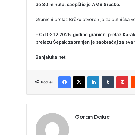
do 30 minuta, saopštio je AMS Srpske.
Granični prelaz Brčko otvoren je za putnička vo
–
Od 02.12.2025. godine granični prelaz Karak
prelazu Šepak zabranjen je saobraćaj za sva 
Banjaluka.net
Facebook
X
LinkedIn
Tumblr
Pinterest
Podijeli
Goran Dakic