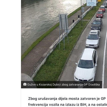
m
a
i
l
Gužve u Kozarskoj Dubici zbog zatvaranja GP Gradiška
Zbog urušavanja dijela mosta zatvoren je GP
frekvencija vozila na izlazu iz BiH, a na ost