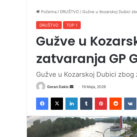
Početna
/
DRUŠTVO
/
Gužve u Kozarskoj Dubici zb
DRUŠTVO
TOP 1
Gužve u Kozarsk
zatvaranja GP 
Gužve u Kozarskoj Dubici zbog 
Goran Dakic
S
19 Maja, 2026
e
Facebook
X
LinkedIn
Tumblr
Pinterest
Reddit
VK
n
d
a
n
e