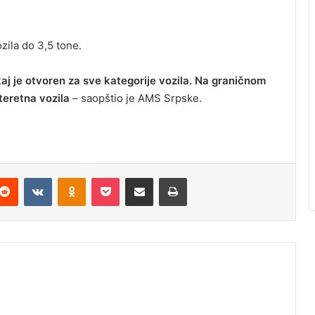
zila do 3,5 tone.
aj je otvoren za sve kategorije vozila. Na graničnom
teretna vozila
– saopštio je AMS Srpske.
Reddit
VKontakte
Odnoklassniki
Pocket
Podijeli putem Emaila
Odštampaj