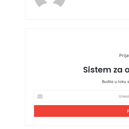
Prija
Sistem za 
Budite u toku 
U
n
e
s
i
t