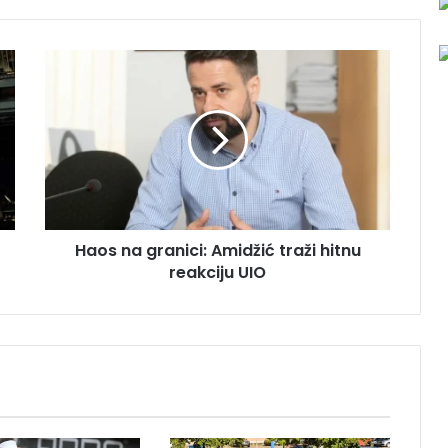
H
a
o
s
n
a
g
r
a
Haos na granici: Amidžić traži hitnu
n
reakciju UIO
i
c
i
:
A
m
i
d
ž