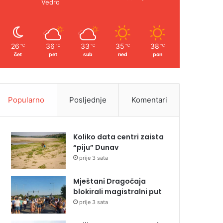
Vedro
26
36
33
35
38
℃
℃
℃
℃
℃
čet
pet
sub
ned
pon
Popularno
Posljednje
Komentari
Koliko data centri zaista
“piju” Dunav
prije 3 sata
Mještani Dragočaja
blokirali magistralni put
prije 3 sata