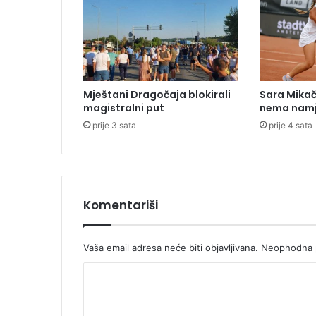
a
d
i
š
c
i
Mještani Dragočaja blokirali
Sara Mikača
,
magistralni put
nema namj
g
prije 3 sata
prije 4 sata
r
a
n
i
č
n
Komentariši
i
p
r
Vaša email adresa neće biti objavljivana.
Neophodna p
e
K
l
a
o
z
m