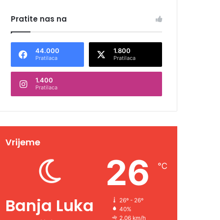
Pratite nas na
44.000
1.800
Pratilaca
Pratilaca
1.400
Pratilaca
Vrijeme
26
℃
Banja Luka
26º - 26º
40%
2.06 km/h