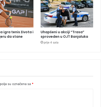
i
ć
t
r
a
ž
 igra tenis života i
Uhapšeni u akciji “Trasa”
i
eru da stane
sproveden u OJT Banjaluka
h
prije 4 sata
i
t
n
u
r
e
a
k
c
olja su označena sa
*
i
j
u
U