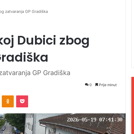
og zatvaranja GP Gradiška
oj Dubici zbog
Gradiška
zatvaranja GP Gradiška
0
Prije minut
ontakte
Odnoklassniki
Pocket