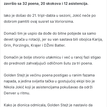
završio sa 32 poena, 20 skokova i 12 asistencija.
Iako je došao do 21. tripl-dabla u sezoni, Јokić neće po
dobrom pamtiti ovaj susret sa Voriorsima.
Domaći tim je uspio da dođe do bitne pobjede sa samo
devet igrača u rotaciji, jer su van sastava bili obojica Karija,
Grin, Porzingis, Krajer i DŽimi Batler.
Domaćin je bolje otvorio utakmicu i već u ranoj fazi stigao
do prednosti zahvaljujući odličnom šutu za tri poena.
Golden Stejt je većinu poena postigao u ranim fazama
napada, a jedina svijetla tačka u gostujućoj ekipi bio je
Nikola Јokić koji je asistencijama pokušavao da održi
Denver u ritmu.
Kako je dionica odmicala, Golden Stejt je nastavio da