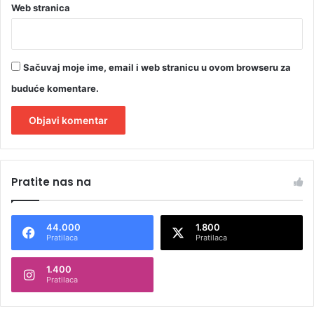
Web stranica
Sačuvaj moje ime, email i web stranicu u ovom browseru za
buduće komentare.
A
l
Pratite nas na
t
e
44.000
1.800
r
Pratilaca
Pratilaca
n
1.400
a
Pratilaca
t
i