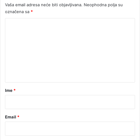
Vaša email adresa neće biti objavljivana.
Neophodna polja su
označena sa
*
K
o
m
e
n
t
a
r
Ime
*
*
Email
*