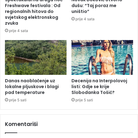
m
Freshwave festivala : Od
dušu: “Taj poraz me
a
regionalnih hitova do
uništio”
m
svjetskog elektronskog
prije 4 sata
r
zvuka
t
prije 4 sata
v
i
h
Danas naoblačenje uz
Decenija na Interpolovoj
lokalne pljuskove i blagi
listi: Gdje se krije
pad temperature
Slobodanka Tošić?
prije 5 sati
prije 5 sati
Komentariši