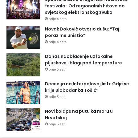
festivala : Od regionalnih hitova do
svjetskog elektronskog zvuka
prije 4 sata
Novak Đoković otvorio dušu: “Taj
poraz me uništio”
prije 4 sata
Danas naoblačenje uz lokalne
pljuskove i blagi pad temperature
prije 5 sati
Decenija na Interpolovoj listi: Gdje se
krije Slobodanka Tošić?
prije 5 sati
Novi kolaps na putu ka moru u
Hrvatskoj
prije 5 sati