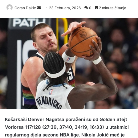
Goran Dakic
S
23 Februara, 2026
0
2 minuta čitanja
e
n
d
a
n
e
m
a
i
l
Košarkaši Denver Nagetsa poraženi su od Golden Stejt
Voriorsa 117:128 (27:39, 37:40, 34:19, 16:33) u utakmici
regularnog djela sezone NBA lige. Nikola Јokić meč je