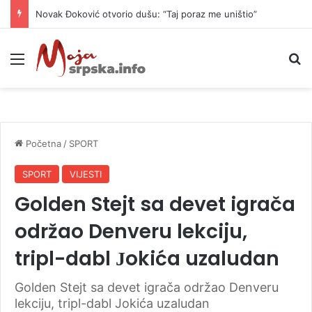
Novak Đoković otvorio dušu: “Taj poraz me uništio”
Meni
P
Početna
/
SPORT
SPORT
VIJESTI
Golden Stejt sa devet igrača
održao Denveru lekciju,
tripl-dabl Јokića uzaludan
Golden Stejt sa devet igrača održao Denveru
lekciju, tripl-dabl Јokića uzaludan