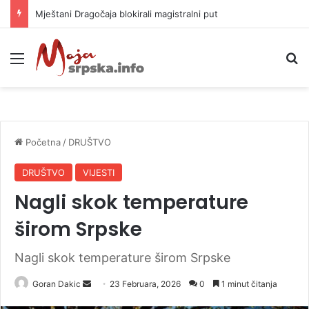
Helikopter ponovo gasi vatru u selima kod Trebinja
Meni
P
Početna
/
DRUŠTVO
DRUŠTVO
VIJESTI
Nagli skok temperature
širom Srpske
Nagli skok temperature širom Srpske
Goran Dakic
S
23 Februara, 2026
0
1 minut čitanja
e