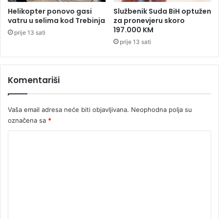
n
Helikopter ponovo gasi
Službenik Suda BiH optužen
v
vatru u selima kod Trebinja
za pronevjeru skoro
e
197.000 KM
prije 13 sati
r
prije 13 sati
u
l
e
Komentariši
k
c
i
Vaša email adresa neće biti objavljivana.
Neophodna polja su
j
u
označena sa
*
,
K
t
r
o
i
m
p
l
e
-
n
d
t
a