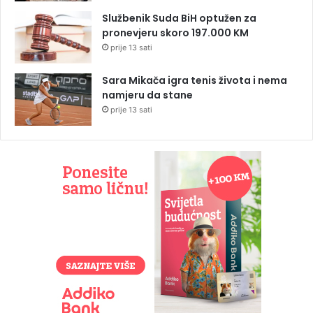
Službenik Suda BiH optužen za
pronevjeru skoro 197.000 KM
prije 13 sati
Sara Mikača igra tenis života i nema
namjeru da stane
prije 13 sati