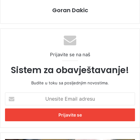
Goran Dakic
Prijavite se na naš
Sistem za obavještavanje!
Budite u toku sa posljednjim novostima.
U
n
e
s
i
t
e