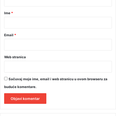
b
a
l
r
Ј
Ime
*
o
*
k
i
ć
Email
*
a
u
z
a
Web stranica
l
u
d
a
Sačuvaj moje ime, email i web stranicu u ovom browseru za
n
buduće komentare.
A
l