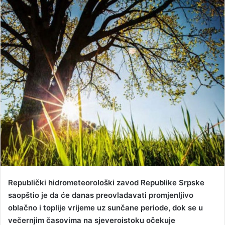
n
d
a
n
e
m
a
i
l
Republički hidrometeorološki zavod Republike Srpske
saopštio je da će danas preovladavati promjenljivo
oblačno i toplije vrijeme uz sunčane periode, dok se u
večernjim časovima na sjeveroistoku očekuje