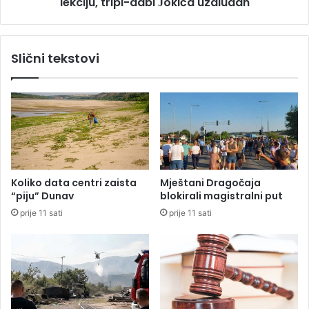
lekciju, tripl-dabl Јokića uzaludan
t
o
s
v
a
i
d
Slični tekstovi
ć
e
v
e
t
i
g
r
a
č
Koliko data centri zaista
Mještani Dragočaja
a
“piju” Dunav
blokirali magistralni put
o
prije 11 sati
prije 11 sati
d
r
ž
a
o
D
e