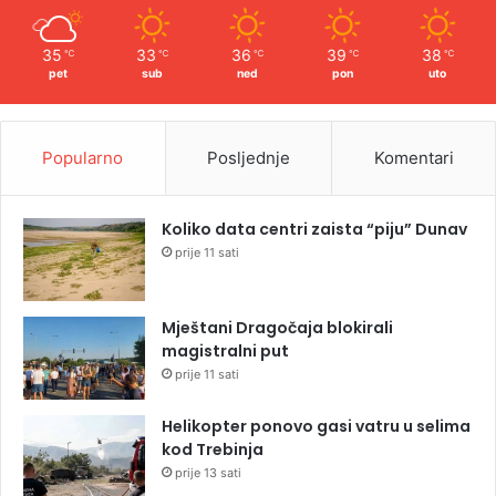
35
33
36
39
38
℃
℃
℃
℃
℃
pet
sub
ned
pon
uto
Popularno
Posljednje
Komentari
Koliko data centri zaista “piju” Dunav
prije 11 sati
Mještani Dragočaja blokirali
magistralni put
prije 11 sati
Helikopter ponovo gasi vatru u selima
kod Trebinja
prije 13 sati