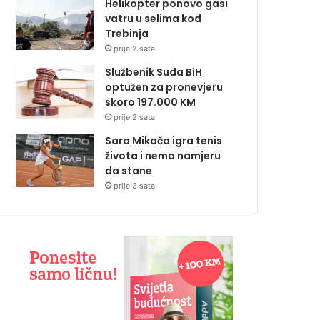
Helikopter ponovo gasi
vatru u selima kod
Trebinja
prije 2 sata
Službenik Suda BiH
optužen za pronevjeru
skoro 197.000 KM
prije 2 sata
Sara Mikača igra tenis
života i nema namjeru
da stane
prije 3 sata