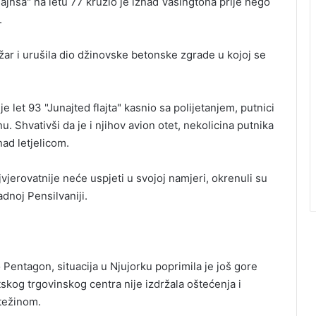
ajnsa" na letu 77 kružio je iznad Vašingtona prije nego
.
požar i urušila dio džinovske betonske zgrade u kojoj se
je let 93 "Junajted flajta" kasnio sa polijetanjem, putnici
. Shvativši da je i njihov avion otet, nekolicina putnika
nad letjelicom.
ajvjerovatnije neće uspjeti u svojoj namjeri, okrenuli su
adnoj Pensilvaniji.
Pentagon, situacija u Njujorku poprimila je još gore
skog trgovinskog centra nije izdržala oštećenja i
težinom.