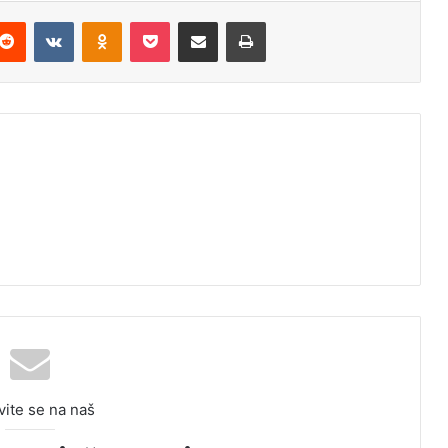
Reddit
VKontakte
Odnoklassniki
Pocket
Podijeli putem Emaila
Odštampaj
vite se na naš