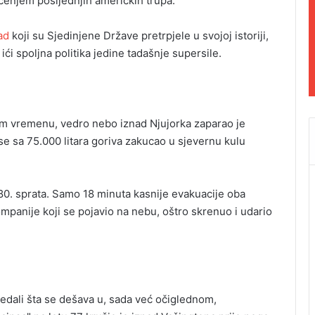
enjem posljednjih američkih trupa.
ad
koji su Sjedinjene Države pretrpjele u svojoj istoriji,
ići spoljna politika jedine tadašnje supersile.
om vremenu, vedro nebo iznad Njujorka zaparao je
se sa 75.000 litara goriva zakucao u sjevernu kulu
80. sprata. Samo 18 minuta kasnije evakuacije oba
mpanije koji se pojavio na nebu, oštro skrenuo i udario
gledali šta se dešava u, sada već očiglednom,