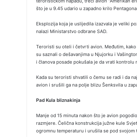
terorističkom napadu, treći avion "Amerikan erl
što je u 9.45 udario u zapadno krilo Pentagona
Eksplozija koja je uslijedila izazvala je veliki 
nalazi Ministarstvo odbrane SAD.
Teroristi su oteli i četvrti avion. Međutim, kako 
su saznali o dešavanjima u Njujorku i Vašingtonu
i članova posade pokušala je da vrati kontrolu 
Kada su teroristi shvatili o čemu se radi i da n
avion i srušili ga na polje blizu Šenksvila u zap
Pad Kula bliznakinja
Manje od 15 minuta nakon što je avion pogodio 
razmjere. Čelična konstrukcija južne kule Svjet
ogromnu temperaturu i urušila se pod svojom 