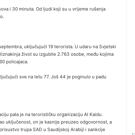
sova i 30 minuta. Od ljudi koji su u vrijeme rušenja
o.
eptembra, uključujući 19 terorista. U udaru na Svjetski
bliznakinja život su izgubile 2.763 osobe, među kojima
60 policajaca.
ljučujući sve na letu 77. Još 44 je poginulo u padu
ju pala je na terorističku organizaciju Al Kaidu.
o uključenost, on je kasnije preuzeo odgovornost, a
risustvo trupa SAD u Saudijskoj Arabiji i sankcije