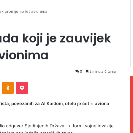
jek promijenio let avionima
da koji je zauvijek
avionima
0
2 minuta čitanja
ontakte
Odnoklassniki
Pocket
ta, povezanih za Al Kaidom, otelo je četiri aviona i
edio odgovor Sjedinjenih Država – u formi vojne invazije