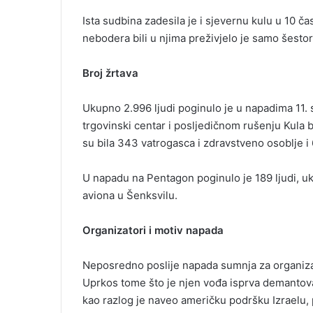
Ista sudbina zadesila je i sjevernu kulu u 10 ča
nebodera bili u njima preživjelo je samo šestor
Broj žrtava
Ukupno 2.996 ljudi poginulo je u napadima 11. s
trgovinski centar i posljedičnom rušenju Kula 
su bila 343 vatrogasca i zdravstveno osoblje i 
U napadu na Pentagon poginulo je 189 ljudi, uk
aviona u Šenksvilu.
Organizatori i motiv napada
Neposredno poslije napada sumnja za organizaci
Uprkos tome što je njen vođa isprva demantova
kao razlog je naveo američku podršku Izraelu, p