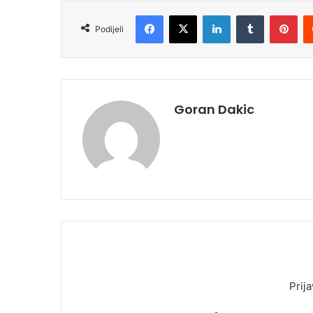
Facebook
X
LinkedIn
Tumblr
Pinterest
Podijeli
Goran Dakic
Prija