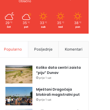
Oblačno
29
35
33
35
38
℃
℃
℃
℃
℃
čet
pet
sub
ned
pon
Popularno
Posljednje
Komentari
Koliko data centri zaista
“piju” Dunav
prije 1 sat
Mještani Dragočaja
blokirali magistralni put
prije 1 sat