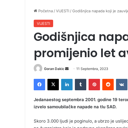
Početna
/
VIJESTI
/
Godišnjica napada koji je zauvi
VIJESTI
Godišnjica napa
promijenio let 
Goran Dakic
S
11 Septembra, 2023
e
Facebook
X
LinkedIn
Tumblr
Pinterest
Reddit
VK
n
d
a
Jedanaestog septembra 2001. godine 19 teroris
n
izvelo samoubilačke napade na tlu SAD.
e
m
Skoro 3.000 ljudi je poginulo, a ubrzo je uslij
a