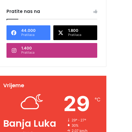
Pratite nas na
44.000
1.800
Pratilaca
Pratilaca
1.400
Pratilaca
Vrijeme
29
℃
Banja Luka
29º - 27º
30%
2.07 km/h