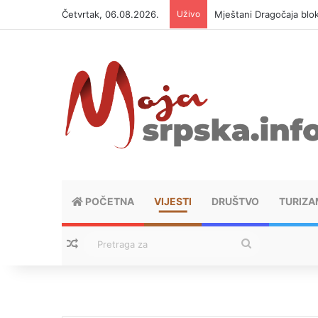
Četvrtak, 06.08.2026.
Uživo
Mještani Dragočaja bloki
POČETNA
VIJESTI
DRUŠTVO
TURIZA
Nasumični tekstovi
Pretraga
za