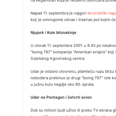
na Avganistan koja je nedavno okončana povlač
i
l
Napad 11. septembra je najgori
teroristički nap
koji je umnogome uticao i trasirao put kojim će 
Njujork i Kule bliznakinje
U utorak 11. septembra 2001. u 8.45 po lokaln
"boing 767" kompanije "Amerikan erlajns" koji 
Svjetskog trgovinskog centra.
Udar je ostavio otvorenu, plamteću rupu blizu 
nebodera prekinuo je drugi "boing 767" iste ko
u južnu kulu negdje oko 60. sprata.
Udar na Pentagon i četvrti avion
Dok su milioni ljudi uživo ili preko TV ekrana 