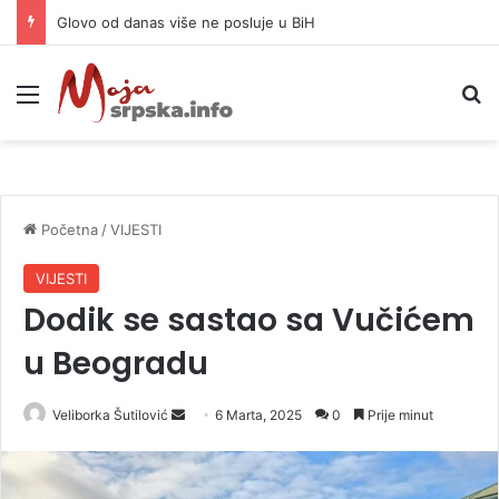
Djevojka (18) izbodena u centru Beograda, osumnjičene imaju 15 i 13 godina
Meni
P
Početna
/
VIJESTI
VIJESTI
Dodik se sastao sa Vučićem
u Beogradu
Veliborka Šutilović
S
6 Marta, 2025
0
Prije minut
e
n
d