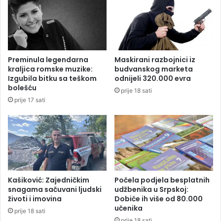
n
a
o
i
g
o
p
s
o
i
r
g
Preminula legendarna
Maskirani razbojnici iz
e
u
kraljica romske muzike:
budvanskog marketa
t
r
Izgubila bitku sa teškom
odnijeli 320.000 evra
k
a
bolešću
prije 18 sati
a
n
prije 17 sati
,
j
n
a
e
i
ć
s
e
p
s
r
e
e
o
d
Kašiković: Zajedničkim
Počela podjela besplatnih
d
S
snagama sačuvani ljudski
udžbenika u Srpskoj:
a
životi i imovina
Dobiće ih više od 80.000
k
učenika
z
u
prije 18 sati
v
p
prije 18 sati