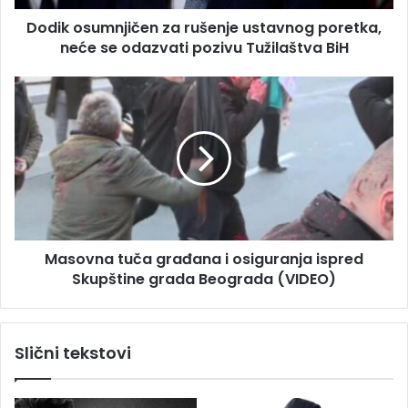
e
m
s
Dodik osumnjičen za rušenje ustavnog poretka,
n
u
neće se odazvati pozivu Tužilaštva BiH
j
i
č
M
e
a
n
s
z
o
a
v
r
n
u
a
š
t
e
u
n
Masovna tuča građana i osiguranja ispred
č
j
Skupštine grada Beograda (VIDEO)
a
e
g
u
r
s
a
Slični tekstovi
t
đ
a
a
v
n