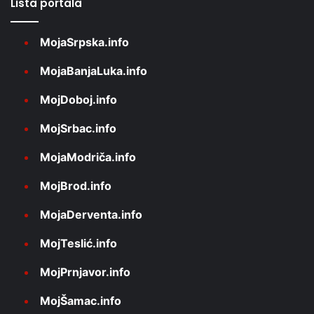
Lista portala
MojaSrpska.info
MojaBanjaLuka.info
MojDoboj.info
MojSrbac.info
MojaModriča.info
MojBrod.info
MojaDerventa.info
MojTeslić.info
MojPrnjavor.info
MojŠamac.info