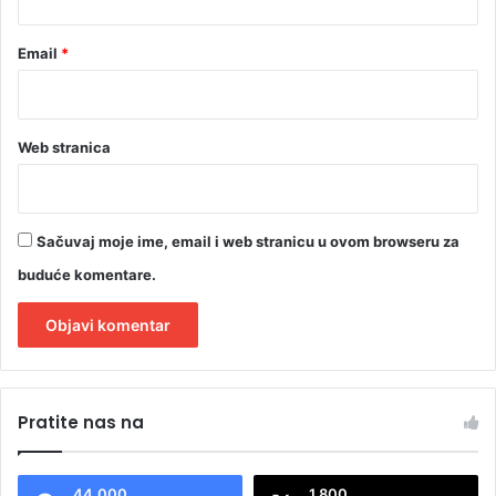
H
D
E
Email
*
O
)
Web stranica
Sačuvaj moje ime, email i web stranicu u ovom browseru za
buduće komentare.
A
l
Pratite nas na
t
e
44.000
1.800