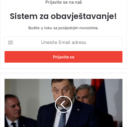
Prijavite se na naš
Sistem za obavještavanje!
Budite u toku sa posljednjim novostima.
U
n
e
s
i
t
e
E
D
m
o
a
d
i
i
l
k
a
o
d
s
r
u