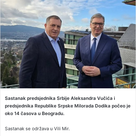
a
n
e
m
a
i
l
Sastanak predsjednika Srbije Aleksandra Vučića i
predsjednika Republike Srpske Milorada Dodika počeo je
oko 14 časova u Beogradu.
Sastanak se održava u Vili Mir.