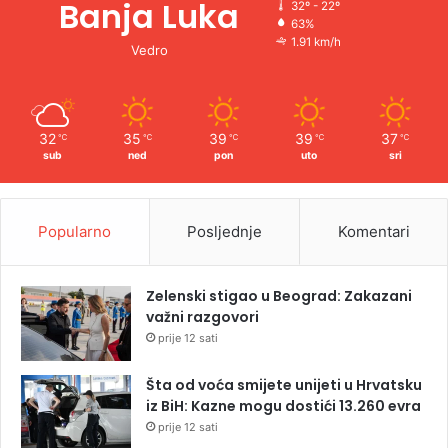
Banja Luka
32º - 22º
63%
1.91 km/h
Vedro
32
35
39
39
37
℃
℃
℃
℃
℃
sub
ned
pon
uto
sri
Popularno
Posljednje
Komentari
Zelenski stigao u Beograd: Zakazani
važni razgovori
prije 12 sati
Šta od voća smijete unijeti u Hrvatsku
iz BiH: Kazne mogu dostići 13.260 evra
prije 12 sati