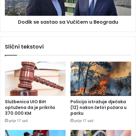
i
e
m
s
a
a
Dodik se sastao sa Vučićem u Beogradu
u
s
R
t
e
a
p
o
Slični tekstovi
u
s
b
a
l
V
i
u
c
č
i
i
S
ć
r
e
p
m
Službenica UIO BiH
Policija istražuje dječaka
s
u
optužena da je prikrila
(12) nakon četiri požara u
k
B
370.000 KM
parku
o
e
prije 17 sati
prije 17 sati
j
o
g