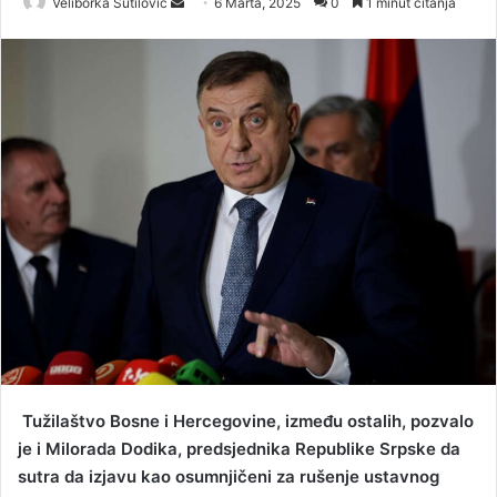
Veliborka Šutilović
S
6 Marta, 2025
0
1 minut čitanja
e
n
d
a
n
e
m
a
i
l
Tužilaštvo Bosne i Hercegovine, između ostalih, pozvalo
je i Milorada Dodika, predsjednika Republike Srpske da
sutra da izjavu kao osumnjičeni za rušenje ustavnog