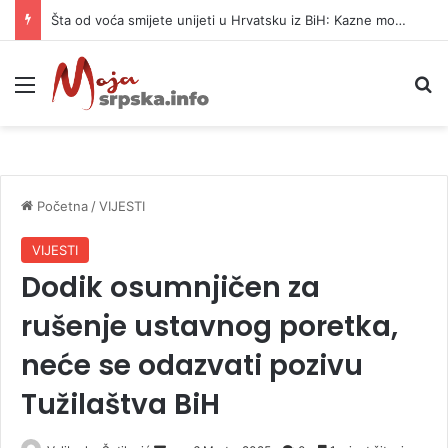
Šta od voća smijete unijeti u Hrvatsku iz BiH: Kazne mogu dostići 13.260 evra
Meni
P
Početna
/
VIJESTI
VIJESTI
Dodik osumnjičen za
rušenje ustavnog poretka,
neće se odazvati pozivu
Tužilaštva BiH