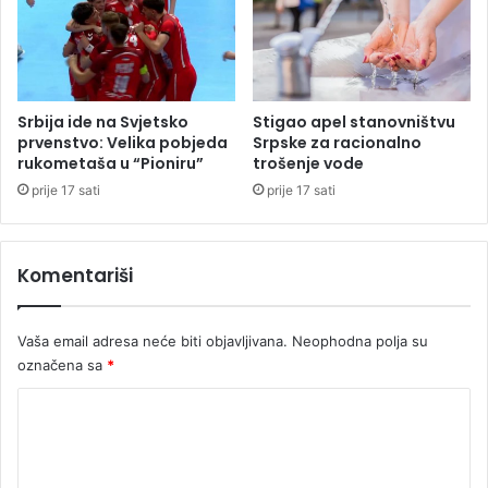
r
a
d
u
Srbija ide na Svjetsko
Stigao apel stanovništvu
prvenstvo: Velika pobjeda
Srpske za racionalno
rukometaša u “Pioniru”
trošenje vode
prije 17 sati
prije 17 sati
Komentariši
Vaša email adresa neće biti objavljivana.
Neophodna polja su
označena sa
*
K
o
m