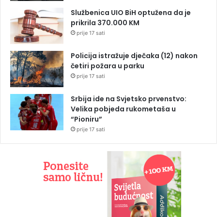
Službenica UIO BiH optužena da je
prikrila 370.000 KM
prije 17 sati
Policija istražuje dječaka (12) nakon
četiri požara u parku
prije 17 sati
Srbija ide na Svjetsko prvenstvo:
Velika pobjeda rukometaša u
“Pioniru”
prije 17 sati