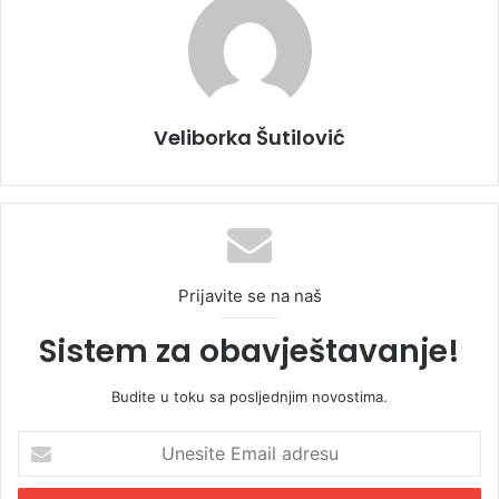
Veliborka Šutilović
Prijavite se na naš
Sistem za obavještavanje!
Budite u toku sa posljednjim novostima.
U
n
e