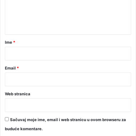
e
n
t
a
r
Ime
*
*
Email
*
Web stranica
Sačuvaj moje ime, email i web stranicu u ovom browseru za
buduće komentare.