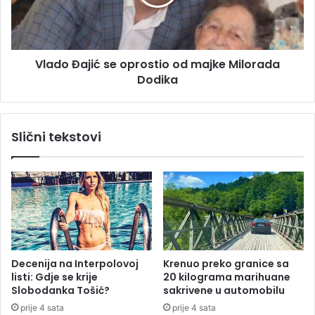
R
Đ
o
a
l
j
a
i
Vlado Đajić se oprostio od majke Milorada
n
ć
G
Dodika
s
a
e
r
o
o
p
Slični tekstovi
s
r
a
o
s
t
i
o
o
d
m
Decenija na Interpolovoj
Krenuo preko granice sa
a
listi: Gdje se krije
20 kilograma marihuane
j
Slobodanka Tošić?
sakrivene u automobilu
k
prije 4 sata
prije 4 sata
e