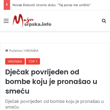
Novak Đoković otvorio dušu: “Taj poraz me uništio”
Meni
P
Početna
/
HRONIKA
HRONIKA
TOP 1
Dječak povrijeđen od
bombe koju je pronašao u
smeću
Dječak povrijeđen od bombe koju je pronašao u
smeću