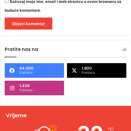
Sačuvaj moje ime, email i web stranicu u ovom browseru za
buduće komentare.
A
l
Pratite nas na
t
e
44.000
1.800
r
Pratilaca
Pratilaca
n
1.400
a
Pratilaca
t
i
v
Vrijeme
e
℃
: