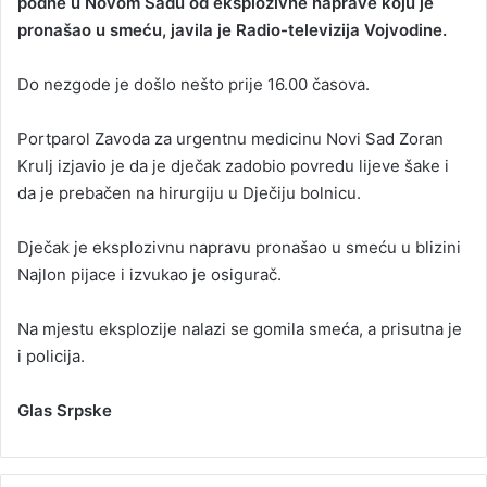
podne u Novom Sadu od eksplozivne naprave koju je
pronašao u smeću, javila je Radio-televizija Vojvodine.
Do nezgode je došlo nešto prije 16.00 časova.
Portparol Zavoda za urgentnu medicinu Novi Sad Zoran
Krulj izjavio je da je dječak zadobio povredu lijeve šake i
da je prebačen na hirurgiju u Dječiju bolnicu.
Dječak je eksplozivnu napravu pronašao u smeću u blizini
Najlon pijace i izvukao je osigurač.
Na mjestu eksplozije nalazi se gomila smeća, a prisutna je
i policija.
Glas Srpske