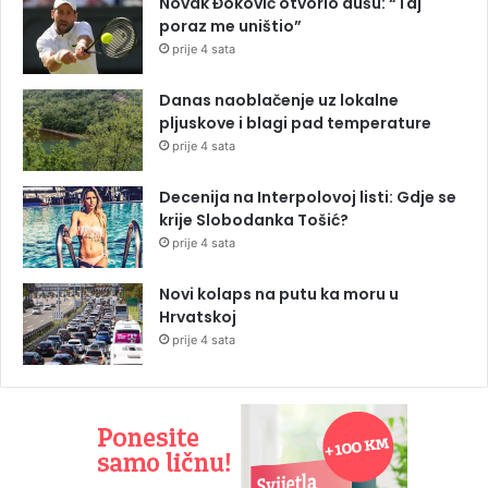
Novak Đoković otvorio dušu: “Taj
poraz me uništio”
prije 4 sata
Danas naoblačenje uz lokalne
pljuskove i blagi pad temperature
prije 4 sata
Decenija na Interpolovoj listi: Gdje se
krije Slobodanka Tošić?
prije 4 sata
Novi kolaps na putu ka moru u
Hrvatskoj
prije 4 sata