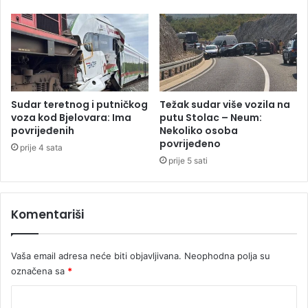
M
i
l
o
r
a
d
Sudar teretnog i putničkog
Težak sudar više vozila na
a
voza kod Bjelovara: Ima
putu Stolac – Neum:
D
povrijeđenih
Nekoliko osoba
povrijeđeno
o
prije 4 sata
d
prije 5 sati
i
k
a
Komentariši
Vaša email adresa neće biti objavljivana.
Neophodna polja su
označena sa
*
K