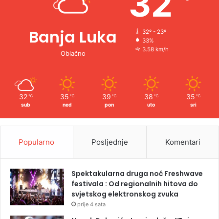
32
Banja Luka
32º - 23º
33%
3.58 km/h
Oblačno
32
35
39
38
35
℃
℃
℃
℃
℃
sub
ned
pon
uto
sri
Popularno
Posljednje
Komentari
Spektakularna druga noć Freshwave
festivala : Od regionalnih hitova do
svjetskog elektronskog zvuka
prije 4 sata