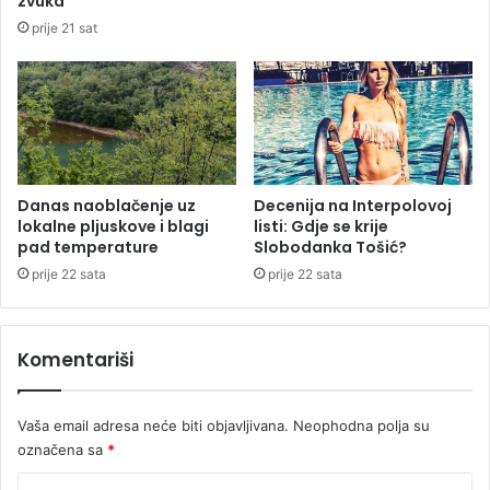
zvuka
u
j
prije 21 sat
d
e
a
p
r
r
u
o
a
n
u
a
t
š
o
a
Danas naoblačenje uz
Decenija na Interpolovoj
m
lokalne pljuskove i blagi
listi: Gdje se krije
o
pad temperature
Slobodanka Tošić?
o
u
b
s
prije 22 sata
prije 22 sata
i
m
l
e
a
ć
Komentariši
i
u
m
o
Vaša email adresa neće biti objavljivana.
Neophodna polja su
t
označena sa
*
o
c
K