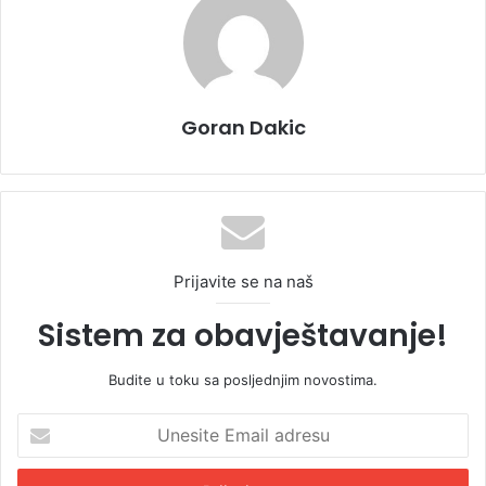
Goran Dakic
Prijavite se na naš
Sistem za obavještavanje!
Budite u toku sa posljednjim novostima.
U
n
e