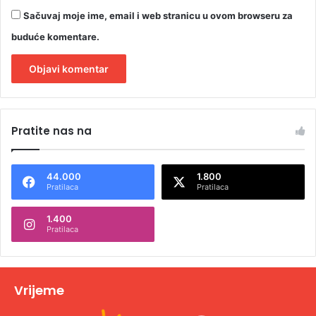
Sačuvaj moje ime, email i web stranicu u ovom browseru za
buduće komentare.
A
l
Pratite nas na
t
e
44.000
1.800
r
Pratilaca
Pratilaca
n
1.400
a
Pratilaca
t
i
v
Vrijeme
e