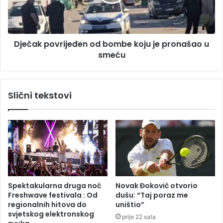
k
k
a
p
r
o
a
v
c
Dječak povrijeđen od bombe koju je pronašao u
r
t
smeću
i
e
j
š
e
k
đ
Slični tekstovi
o
e
p
n
o
o
v
d
r
b
i
o
j
m
e
b
đ
e
Spektakularna druga noć
Novak Đoković otvorio
e
k
Freshwave festivala : Od
dušu: “Taj poraz me
n
o
regionalnih hitova do
uništio”
u
j
svjetskog elektronskog
prije 22 sata
s
u