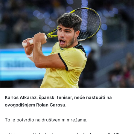
n
d
a
n
e
m
a
i
l
Karlos Alkaraz, španski teniser, neće nastupiti na
ovogodišnjem Rolan Garosu.
To je potvrdio na društvenim mrežama.