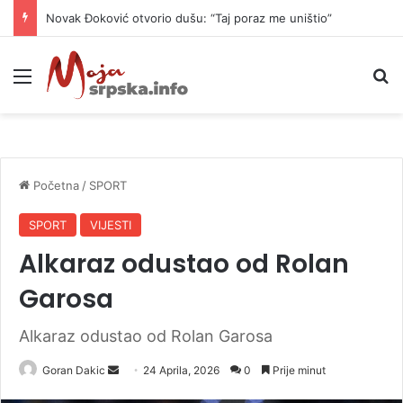
Novak Đoković otvorio dušu: “Taj poraz me uništio”
Meni
P
Početna
/
SPORT
SPORT
VIJESTI
Alkaraz odustao od Rolan
Garosa
Alkaraz odustao od Rolan Garosa
Goran Dakic
S
24 Aprila, 2026
0
Prije minut
e