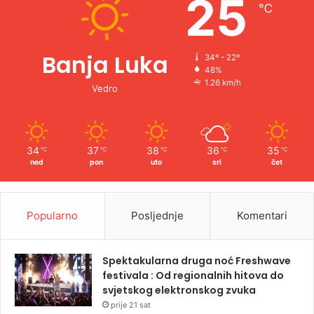
25
℃
:
Banja Luka
34º - 22º
48%
1.26 km/h
Vedro
34
37
38
36
35
℃
℃
℃
℃
℃
ned
pon
uto
sri
čet
Popularno
Posljednje
Komentari
Spektakularna druga noć Freshwave
festivala : Od regionalnih hitova do
svjetskog elektronskog zvuka
prije 21 sat