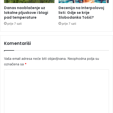
n
Danas naoblačenje uz
Decenija na Interpolovoj
j
lokalne pljuskove i blagi
listi: Gdje se krije
e
pad temperature
Slobodanka Tošić?
prije 7 sati
prije 7 sati
Komentariši
Vaša email adresa neće biti objavljivana.
Neophodna polja su
označena sa
*
K
o
m
e
n
t