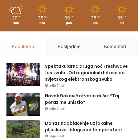
27
35
39
38
35
℃
℃
℃
℃
℃
sub
ned
pon
uto
sri
Popularno
Posljednje
Komentari
Spektakularna druga noć Freshwave
festivala : Od regionalnih hitova do
svjetskog elektronskog zvuka
prije 7 sati
Novak Đoković otvorio dušu: “Taj
poraz me uništio”
prije 7 sati
Danas naoblačenje uz lokalne
pljuskove i blagi pad temperature
prije 7 sati