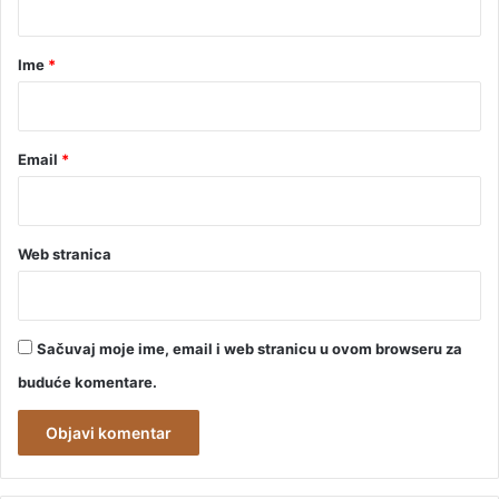
a
r
Ime
*
*
Email
*
Web stranica
Sačuvaj moje ime, email i web stranicu u ovom browseru za
buduće komentare.
A