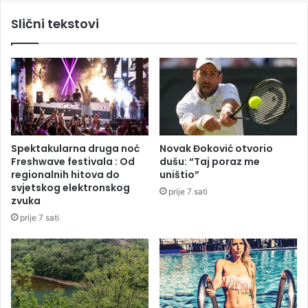
a
r
Slični tekstovi
z
i
r
n
e
c
d
e
e
z
s
e
r
o
e
s
d
u
Spektakularna druga noć
Novak Đoković otvorio
n
đ
Freshwave festivala : Od
dušu: “Taj poraz me
j
e
regionalnih hitova do
uništio”
i
n
svjetskog elektronskog
prije 7 sati
h
z
zvuka
š
a
prije 7 sati
k
s
o
i
l
l
a
o
v
a