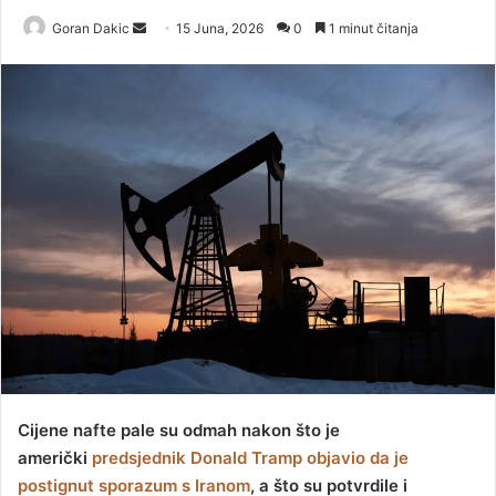
Goran Dakic
S
15 Juna, 2026
0
1 minut čitanja
e
n
d
a
n
e
m
a
i
l
Cijene nafte pale su odmah nakon što je
američki
predsjednik Donald Tramp objavio da je
postignut sporazum s Iranom
, a što su potvrdile i