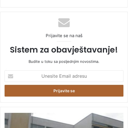
Prijavite se na naš
Sistem za obavještavanje!
Budite u toku sa posljednjim novostima.
U
n
e
s
i
t
e
E
P
m
o
a
č