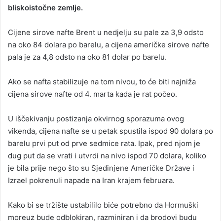
bliskoistočne zemlje.
Cijene sirove nafte Brent u ned‌jelju su pale za 3,9 odsto
na oko 84 dolara po barelu, a cijena američke sirove nafte
pala je za 4,8 odsto na oko 81 dolar po barelu.
Ako se nafta stabilizuje na tom nivou, to će biti najniža
cijena sirove nafte od 4. marta kada je rat počeo.
U iščekivanju postizanja okvirnog sporazuma ovog
vikenda, cijena nafte se u petak spustila ispod 90 dolara po
barelu prvi put od prve sedmice rata. Ipak, pred njom je
dug put da se vrati i utvrdi na nivo ispod 70 dolara, koliko
je bila prije nego što su Sjedinjene Američke Države i
Izrael pokrenuli napade na Iran krajem februara.
Kako bi se tržište ustabililo biće potrebno da Hormuški
moreuz bude odblokiran, razminiran i da brodovi budu