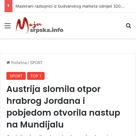
Maskirani razbojnici iz budvanskog marketa odnijeli 320.000 evra
Meni
P
Početna
/
SPORT
SPORT
TOP 1
Austrija slomila otpor
hrabrog Jordana i
pobjedom otvorila nastup
na Mundijalu