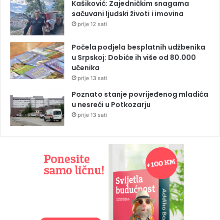
Kašiković: Zajedničkim snagama
sačuvani ljudski životi i imovina
prije 12 sati
Počela podjela besplatnih udžbenika
u Srpskoj: Dobiće ih više od 80.000
učenika
prije 13 sati
Poznato stanje povrijeđenog mladića
u nesreći u Potkozarju
prije 13 sati