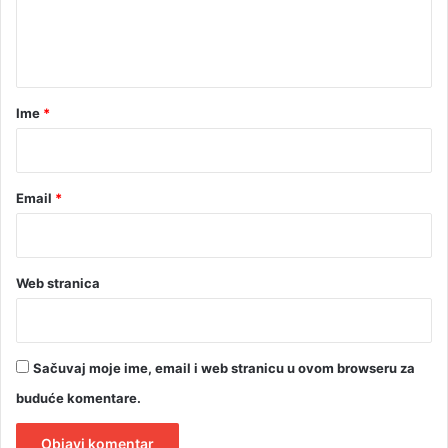
n
t
a
r
Ime
*
*
Email
*
Web stranica
Sačuvaj moje ime, email i web stranicu u ovom browseru za
buduće komentare.