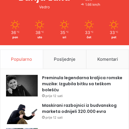
1.66 km/h
Vedro
36
38
35
33
33
℃
℃
℃
℃
℃
pon
uto
sri
čet
pet
Popularno
Posljednje
Komentari
Preminula legendarna kraljica romske
muzike: Izgubila bitku sa teškom
bolešću
prije 12 sati
Maskirani razbojnici iz budvanskog
marketa odnijeli 320.000 evra
prije 12 sati