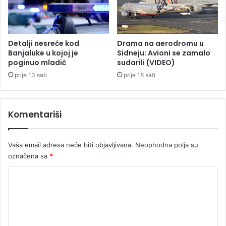
Detalji nesreće kod
Drama na aerodromu u
Banjaluke u kojoj je
Sidneju: Avioni se zamalo
poginuo mladić
sudarili (VIDEO)
prije 13 sati
prije 18 sati
Komentariši
Vaša email adresa neće biti objavljivana.
Neophodna polja su
označena sa
*
K
o
m
e