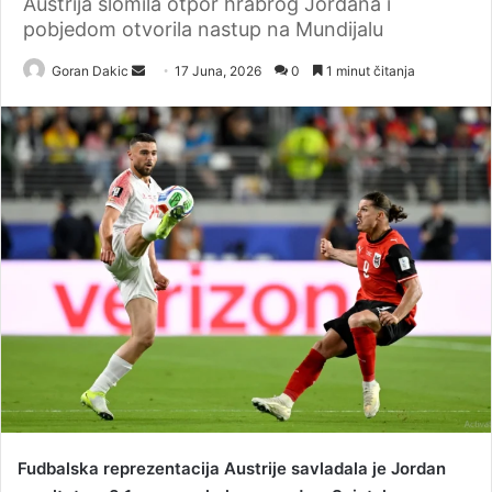
Austrija slomila otpor hrabrog Jordana i
pobjedom otvorila nastup na Mundijalu
Goran Dakic
S
17 Juna, 2026
0
1 minut čitanja
e
n
d
a
n
e
m
a
i
l
Fudbalska reprezentacija Austrije savladala je Jordan