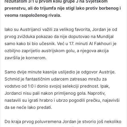
rezultatom 3:1 u prvom kolu grupe J na Svjetskom
prvenstvu, ali do trijumfa nije stigl lako protiv borbenog i
veoma raspoloženog rivala.
Iako su Austrijanci važili za velikog favorita, Jordan je od
prvog zvižduka pokazao da nije doputovao na Mundijal
samo kako bi bio učesnik. Već u 17. minuti Al Fakhouri je
ozbiljno zaprijetio austrijskom golu, a njegova akcija
završila je kornerom.
Samo dvije minute kasnije uslijedio je odgovor Austrije.
Schmid je fantastičnim udarcem zatresao mrežu za
vodstvo od 1:0 i donio svojoj selekciji prednost. Ipak,
Jordanci nisu pali nakon primljenog gola. Naprotiv,
nastavili su igrati hrabro i ubrzo pogodili prečku, najavivši
da se neće lako predati.
Do kraja prvog poluvremena Jordan je stvorio još nekoliko