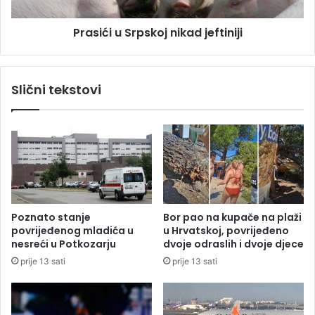
r
u
p
S
Prasići u Srpskoj nikad jeftiniji
s
r
k
p
o
s
j
k
Slični tekstovi
d
o
a
j
n
n
a
i
s
k
b
a
e
d
z
j
s
e
Poznato stanje
Bor pao na kupače na plaži
t
f
povrijeđenog mladića u
u Hrvatskoj, povrijeđeno
r
t
nesreći u Potkozarju
dvoje odraslih i dvoje djece
u
i
prije 13 sati
prije 13 sati
j
n
e
i
j
i