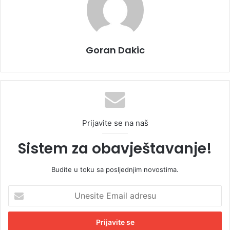
Goran Dakic
Prijavite se na naš
Sistem za obavještavanje!
Budite u toku sa posljednjim novostima.
U
n
e
s