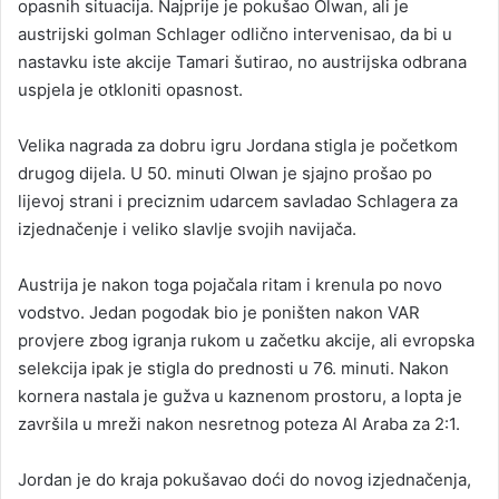
opasnih situacija. Najprije je pokušao Olwan, ali je
austrijski golman Schlager odlično intervenisao, da bi u
nastavku iste akcije Tamari šutirao, no austrijska odbrana
uspjela je otkloniti opasnost.
Velika nagrada za dobru igru Jordana stigla je početkom
drugog dijela. U 50. minuti Olwan je sjajno prošao po
lijevoj strani i preciznim udarcem savladao Schlagera za
izjednačenje i veliko slavlje svojih navijača.
Austrija je nakon toga pojačala ritam i krenula po novo
vodstvo. Jedan pogodak bio je poništen nakon VAR
provjere zbog igranja rukom u začetku akcije, ali evropska
selekcija ipak je stigla do prednosti u 76. minuti. Nakon
kornera nastala je gužva u kaznenom prostoru, a lopta je
završila u mreži nakon nesretnog poteza Al Araba za 2:1.
Jordan je do kraja pokušavao doći do novog izjednačenja,