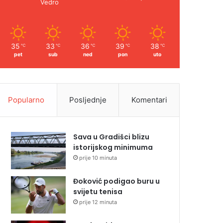
Vedro
35
33
36
39
38
℃
℃
℃
℃
℃
pet
sub
ned
pon
uto
Popularno
Posljednje
Komentari
Sava u Gradišci blizu
istorijskog minimuma
prije 10 minuta
Đoković podigao buru u
svijetu tenisa
prije 12 minuta