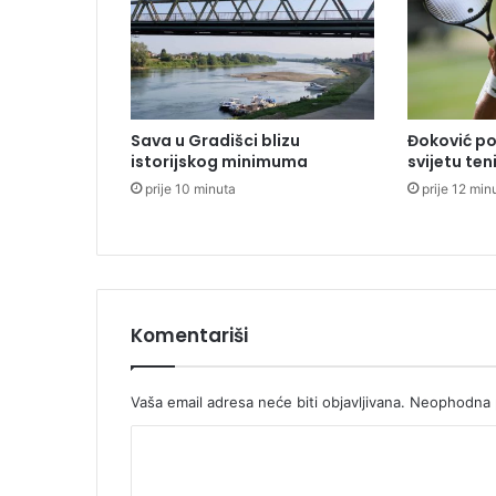
l
j
a
s
l
a
Sava u Gradišci blizu
Đoković po
v
istorijskog minimuma
svijetu ten
u
prije 10 minuta
prije 12 min
g
r
a
d
a
-
p
Komentariši
o
r
u
Vaša email adresa neće biti objavljivana.
Neophodna p
k
K
a
o
o
k