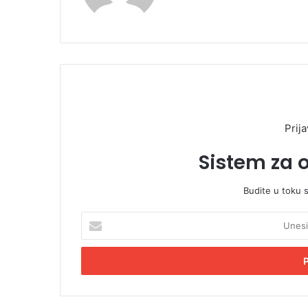
Prija
Sistem za 
Budite u toku 
U
n
e
s
i
t
e