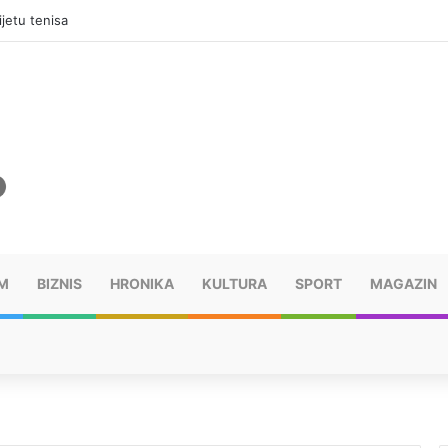
jama, mora platiti 10.000 KM
M
BIZNIS
HRONIKA
KULTURA
SPORT
MAGAZIN