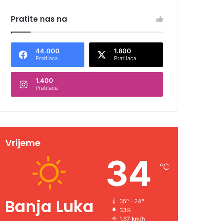
Pratite nas na
44.000
1.800
Pratilaca
Pratilaca
1.400
Pratilaca
Vrijeme
34
℃
Banja Luka
35º - 24º
33%
1.67 km/h