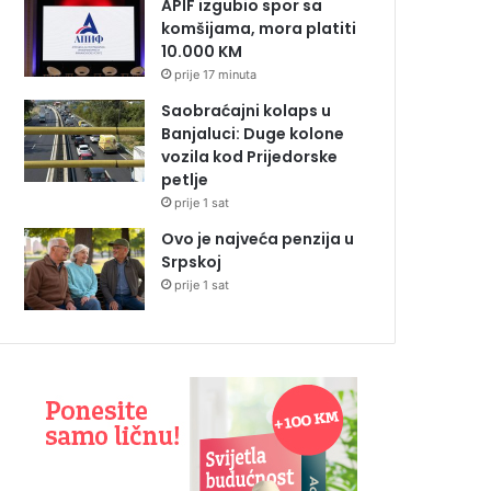
APIF izgubio spor sa
komšijama, mora platiti
10.000 KM
prije 17 minuta
Saobraćajni kolaps u
Banjaluci: Duge kolone
vozila kod Prijedorske
petlje
prije 1 sat
Ovo je najveća penzija u
Srpskoj
prije 1 sat