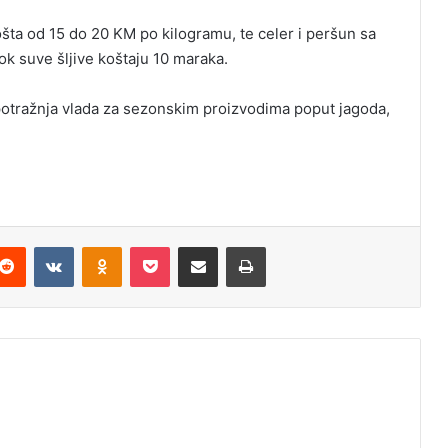
ošta od 15 do 20 KM po kilogramu, te celer i peršun sa
dok suve šljive koštaju 10 maraka.
 potražnja vlada za sezonskim proizvodima poput jagoda,
Reddit
VKontakte
Odnoklassniki
Pocket
Podijeli putem Emaila
Odštampaj