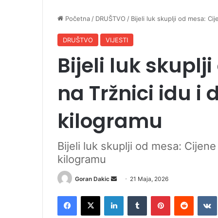
Početna
/
DRUŠTVO
/
Bijeli luk skuplji od mesa: C
DRUŠTVO
VIJESTI
Bijeli luk skupl
na Tržnici idu i
kilogramu
Bijeli luk skuplji od mesa: Cijen
kilogramu
Goran Dakic
S
21 Maja, 2026
e
Facebook
X
LinkedIn
Tumblr
Pinterest
Reddit
VK
n
d