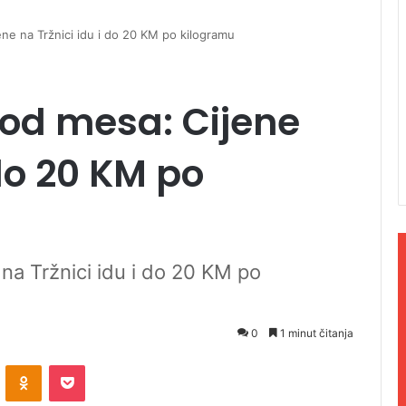
ijene na Tržnici idu i do 20 KM po kilogramu
ji od mesa: Cijene
 do 20 KM po
e na Tržnici idu i do 20 KM po
0
1 minut čitanja
ontakte
Odnoklassniki
Pocket