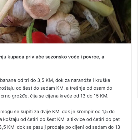
nju kupaca privlače sezonsko voće i povrće, a
, banane od tri do 3,5 KM, dok za narandže i kruške
e koštaju od šest do sedam KM, a trešnje od osam do
crno grožđe, čija se cijena kreće od 13 do 15 KM.
k mogu se kupiti za dvije KM, dok je krompir od 1,5 do
a koštaju od četiri do šest KM, a tikvice od četiri do pet
 3,5 KM, dok se pasulj prodaje po cijeni od sedam do 13