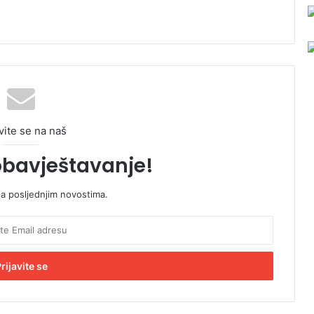
vite se na naš
obavještavanje!
sa posljednjim novostima.