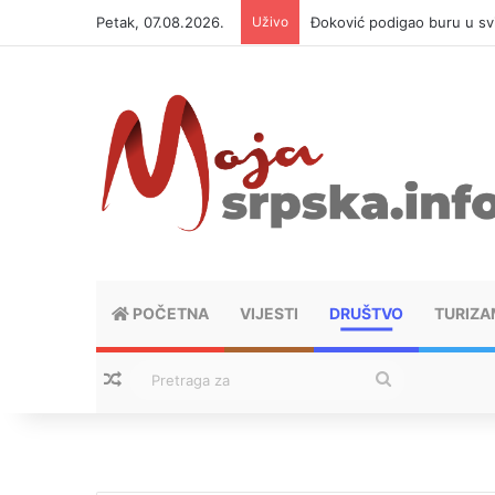
Petak, 07.08.2026.
Uživo
APIF izgubio spor sa komši
POČETNA
VIJESTI
DRUŠTVO
TURIZA
Nasumični tekstovi
Pretraga
za