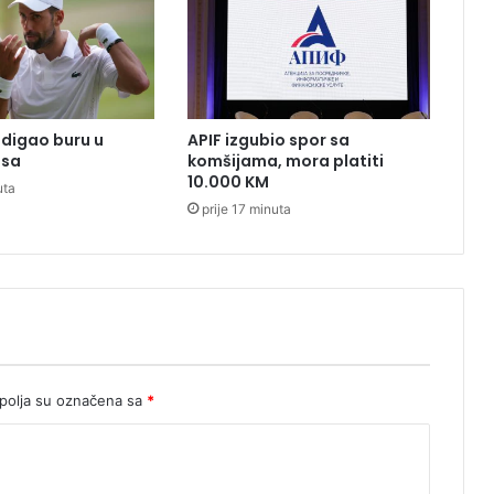
o
d
i
o
I
t
digao buru u
APIF izgubio spor sa
a
isa
komšijama, mora platiti
l
10.000 KM
uta
i
prije 17 minuta
j
u
olja su označena sa
*