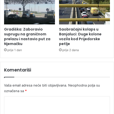
i
d
j
e
c
u
Gradiška: Zaboravio
Saobraćajni kolaps u
n
suprugu na graničnom
Banjaluci: Duge kolone
a
prelazu i nastavio put za
vozila kod Prijedorske
Njemačku
petlje
e
k
prije 1 dan
prije 2 dana
s
k
u
Komentariši
r
z
i
Vaša email adresa neće biti objavljivana.
Neophodna polja su
j
označena sa
*
u
K
o