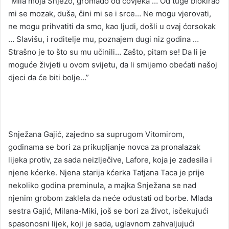
“Mila moja Snježo, gromado od čovjeka … Od tuge blokirao
mi se mozak, duša, čini mi se i srce… Ne mogu vjerovati,
ne mogu prihvatiti da smo, kao ljudi, došli u ovaj ćorsokak
… Slavišu, i roditelje mu, poznajem dugi niz godina …
Strašno je to što su mu učinili… Zašto, pitam se! Da li je
moguće živjeti u ovom svijetu, da li smijemo obećati našoj
djeci da će biti bolje…”
Snježana Gajić, zajedno sa suprugom Vitomirom,
godinama se bori za prikupljanje novca za pronalazak
lijeka protiv, za sada neizlječive, Lafore, koja je zadesila i
njene kćerke. Njena starija kćerka Tatjana Taca je prije
nekoliko godina preminula, a majka Snježana se nad
njenim grobom zaklela da neće odustati od borbe. Mlađa
sestra Gajić, Milana-Miki, još se bori za život, isčekujući
spasonosni lijek, koji je sada, uglavnom zahvaljujući