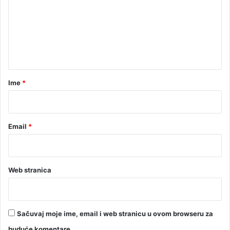
m
e
n
t
a
r
Ime
*
*
Email
*
Web stranica
Sačuvaj moje ime, email i web stranicu u ovom browseru za
buduće komentare.