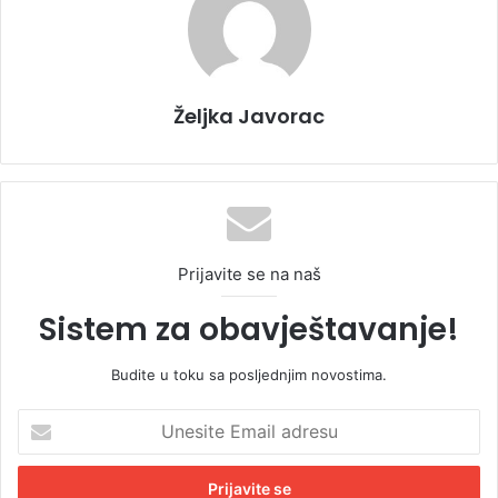
Željka Javorac
Prijavite se na naš
Sistem za obavještavanje!
Budite u toku sa posljednjim novostima.
U
n
e
s