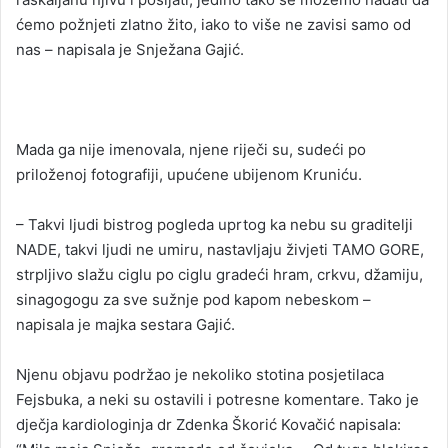
ćemo požnjeti zlatno žito, iako to više ne zavisi samo od
nas – napisala je Snježana Gajić.
Mada ga nije imenovala, njene riječi su, sudeći po
priloženoj fotografiji, upućene ubijenom Kruniću.
– Takvi ljudi bistrog pogleda uprtog ka nebu su graditelji
NADE, takvi ljudi ne umiru, nastavljaju živjeti TAMO GORE,
strpljivo slažu ciglu po ciglu gradeći hram, crkvu, džamiju,
sinagogogu za sve sužnje pod kapom nebeskom –
napisala je majka sestara Gajić.
Njenu objavu podržao je nekoliko stotina posjetilaca
Fejsbuka, a neki su ostavili i potresne komentare. Tako je
dječja kardiologinja dr Zdenka Škorić Kovačić napisala: