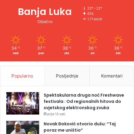
Banja Luka
22º - 22º
61%
1.71 km/h
Oblačno
34
37
38
36
36
℃
℃
℃
℃
℃
ned
pon
uto
sri
čet
Popularno
Posljednje
Komentari
Spektakularna druga noć Freshwave
festivala : Od regionalnih hitova do
svjetskog elektronskog zvuka
prije 13 sati
Novak Đoković otvorio dušu: “Taj
poraz me uništio”