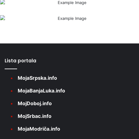
Lista portala
MojaSrpska.info
MojaBanjaLuka.info
MojDoboj.info
MojSrbac.info
MojaModriča.info