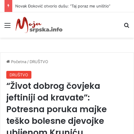
Novak Đoković otvorio dušu: “Taj poraz me uništio”
Meni
P
Početna
/
DRUŠTVO
DRUŠTVO
“Život dobrog čovjeka
jeftiniji od kravate”:
Potresna poruka majke
teško bolesne djevojke
ubijenom Kruniću