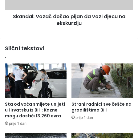
s
:
k
V
Skandal: Vozač došao pijan da vozi djecu na
a
o
t
ekskurziju
z
r
a
a
č
k
d
Slični tekstovi
t
o
o
š
r
a
i
o
j
p
a
i
d
j
a
a
(
n
Šta od voća smijete unijeti
Strani radnici sve češće na
F
d
u Hrvatsku iz BiH: Kazne
gradilištima BiH
O
a
mogu dostići 13.260 evra
prije 1 dan
T
v
prije 1 dan
O
o
)
z