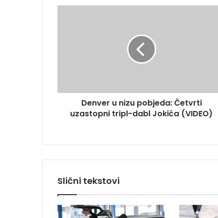
m
D
a
e
i
n
l
v
a
e
d
r
r
u
e
n
s
i
u
Denver u nizu pobjeda: Četvrti
z
uzastopni tripl-dabl Jokića (VIDEO)
u
p
o
b
j
e
d
Slični tekstovi
a
:
Č
e