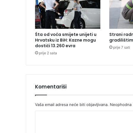
t
v
r
t
i
Šta od voća smijete unijeti u
Strani radn
u
Hrvatsku iz BiH: Kazne mogu
gradilišti
z
dostići 13.260 evra
prije 7 sati
a
prije 2 sata
s
t
o
p
n
i
Komentariši
t
r
i
Vaša email adresa neće biti objavljivana.
Neophodna p
p
K
l
-
o
d