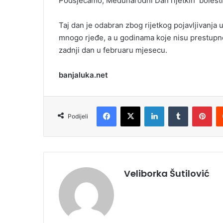
Podsjećamo, Međunarodni Dan rijetkih bolesti 
i
l
Taj dan je odabran zbog rijetkog pojavljivanja u
mnogo rjeđe, a u godinama koje nisu prestupne
zadnji dan u februaru mjesecu.
banjaluka.net
Facebook
X
LinkedIn
Tumblr
Pinterest
Podijeli
Veliborka Šutilović