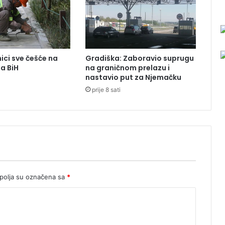
t
a
v
i
n
ici sve češće na
Gradiška: Zaboravio suprugu
a
ma BiH
na graničnom prelazu i
d
nastavio put za Njemačku
l
prije 8 sati
e
ž
n
o
s
t
i
,
n
olja su označena sa
*
e
m
a
p