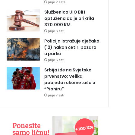
prije 2 sata
Službenica UIO BiH
optužena da je prikrila
370.000 KM
prije 6 sati
Policija istražuje dječaka
(12) nakon četiri požara
u parku
prije 6 sati
Srbija ide na Svjetsko
prvenstvo: Velika
pobjeda rukometaša u
“Pioniru”
prije 7 sati