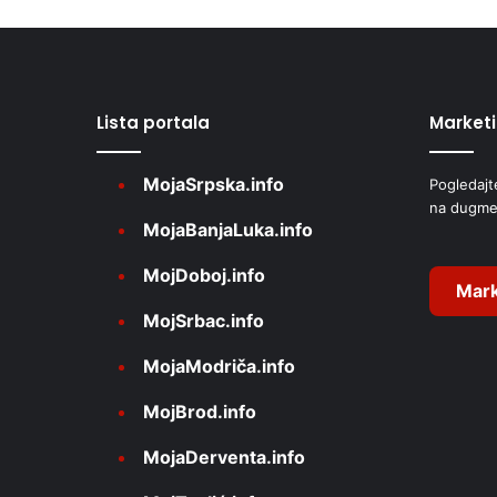
t
e
r
Lista portala
Market
n
a
MojaSrpska.info
Pogledajt
t
na dugme
i
MojaBanjaLuka.info
v
MojDoboj.info
e
Mark
MojSrbac.info
:
MojaModriča.info
MojBrod.info
MojaDerventa.info