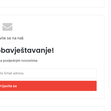
vite se na naš
obavještavanje!
sa posljednjim novostima.