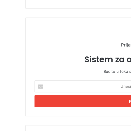
Prija
Sistem za 
Budite u toku 
U
n
e
s
i
t
e
E