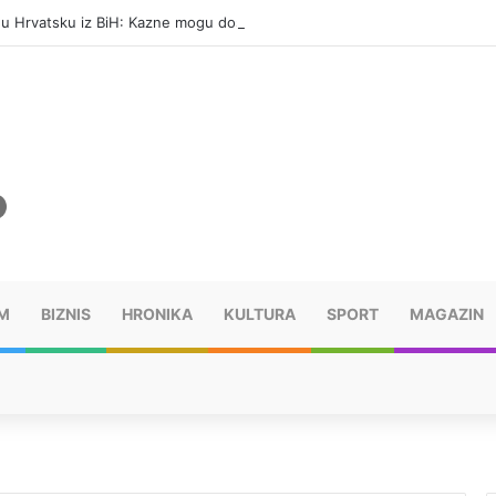
i u Hrvatsku iz BiH: Kazne mogu dostići 13.260 evra
M
BIZNIS
HRONIKA
KULTURA
SPORT
MAGAZIN