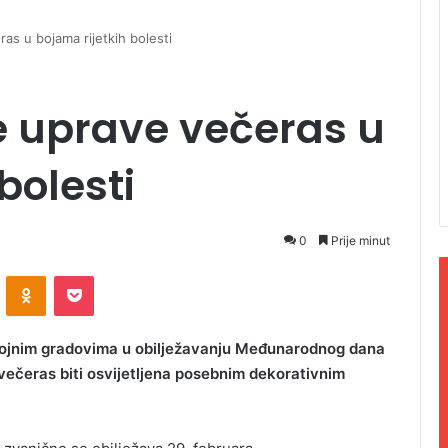
s u bojama rijetkih bolesti
 uprave večeras u
bolesti
0
Prije minut
ontakte
Odnoklassniki
Pocket
brojnim gradovima u obilježavanju Međunarodnog dana
 večeras biti osvijetljena posebnim dekorativnim