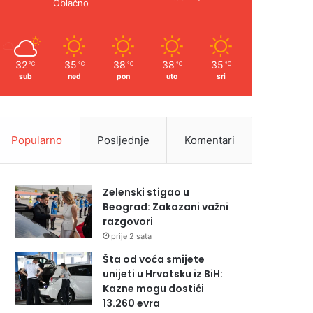
Oblačno
32
35
38
38
35
℃
℃
℃
℃
℃
sub
ned
pon
uto
sri
Popularno
Posljednje
Komentari
Zelenski stigao u
Beograd: Zakazani važni
razgovori
prije 2 sata
Šta od voća smijete
unijeti u Hrvatsku iz BiH:
Kazne mogu dostići
13.260 evra