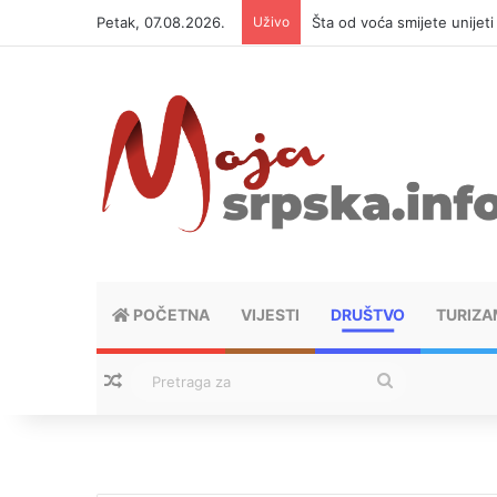
Petak, 07.08.2026.
Uživo
Šta od voća smijete unijet
POČETNA
VIJESTI
DRUŠTVO
TURIZA
Nasumični tekstovi
Pretraga
za