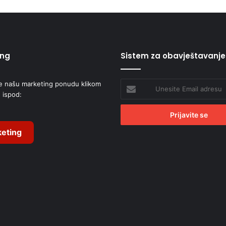
ing
Sistem za obavještavanje
e našu marketing ponudu klikom
Unesite
 ispod:
Email
adresu
eting