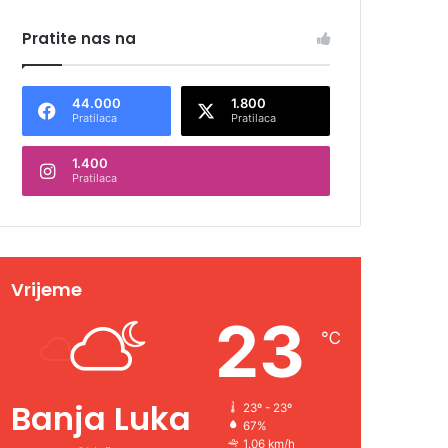
Pratite nas na
44.000
1.800
Pratilaca
Pratilaca
1.400
Pratilaca
Vrijeme
23
℃
Banja Luka
23º - 23º
67%
1.06 km/h