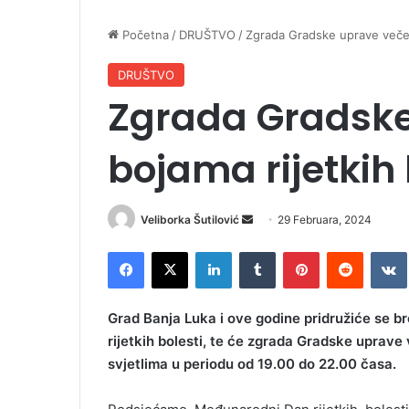
Početna
/
DRUŠTVO
/
Zgrada Gradske uprave večera
DRUŠTVO
Zgrada Gradske
bojama rijetkih 
Veliborka Šutilović
S
29 Februara, 2024
e
Facebook
X
LinkedIn
Tumblr
Pinterest
Reddit
VK
n
d
a
Grad Banja Luka i ove godine pridružiće se 
n
rijetkih bolesti, te će zgrada Gradske uprave
e
svjetlima u periodu od 19.00 do 22.00 časa.
m
a