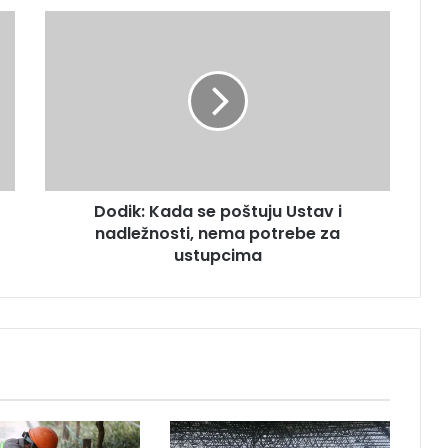
D
o
d
i
k
:
K
a
d
Dodik: Kada se poštuju Ustav i
a
nadležnosti, nema potrebe za
s
e
ustupcima
p
o
š
t
u
j
u
U
s