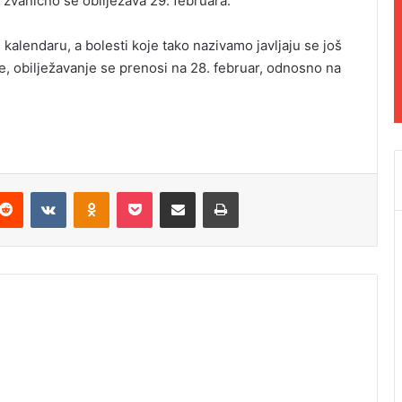
zvanično se obilježava 29. februara.
 kalendaru, a bolesti koje tako nazivamo javljaju se još
, obilježavanje se prenosi na 28. februar, odnosno na
Reddit
VKontakte
Odnoklassniki
Pocket
Podijeli putem Emaila
Odštampaj