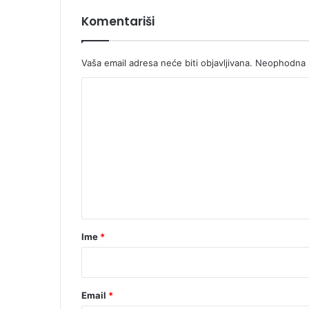
Komentariši
Vaša email adresa neće biti objavljivana.
Neophodna p
K
o
m
e
n
t
a
r
Ime
*
*
Email
*