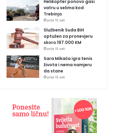
Helikopter ponovo gasi
vatru u selima kod
Trebinja
prije 15 sati
Službenik Suda BiH
optužen za pronevjeru
skoro 197.000 KM
prije 15 sati
Sara Mikača igra tenis
života i nema namjeru
da stane
prije 15 sati