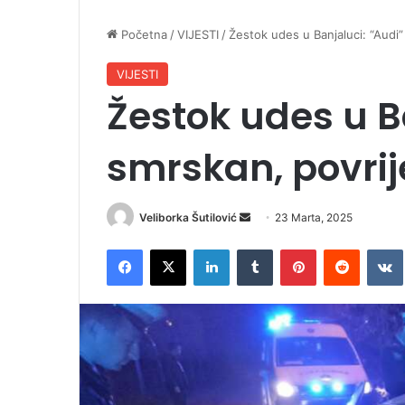
Početna
/
VIJESTI
/
Žestok udes u Banjaluci: “Audi
VIJESTI
Žestok udes u B
smrskan, povrij
Veliborka Šutilović
S
23 Marta, 2025
e
Facebook
X
LinkedIn
Tumblr
Pinterest
Reddit
VK
n
d
a
n
e
m
a