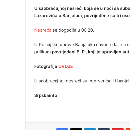
U saobraćajnoj nesreći koja se u noći sa subo
Lazarevića u Banjaluci, povrijeđene su tri os
Nesreća
se dogodila u 00.20.
Iz Policijske uprave Banjaluka navode da je u 
prilikom
povrijeđeni B. P., koji je upravljao a
Fotografije
OVDJE
U saobraćajnoj nesreći su intervenisali i banjal
Srpskainfo
Facebook
X
LinkedIn
Tumblr
Pinterest