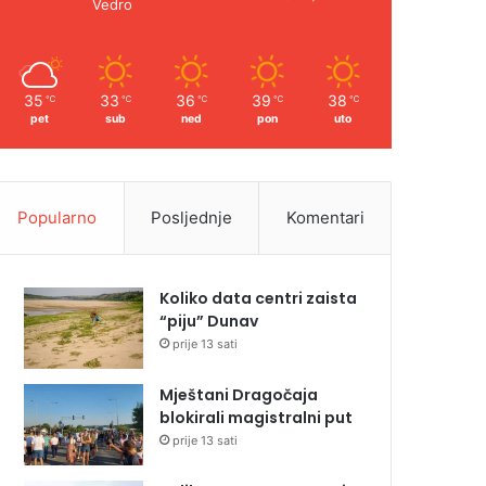
Vedro
35
33
36
39
38
℃
℃
℃
℃
℃
pet
sub
ned
pon
uto
Popularno
Posljednje
Komentari
Koliko data centri zaista
“piju” Dunav
prije 13 sati
Mještani Dragočaja
blokirali magistralni put
prije 13 sati