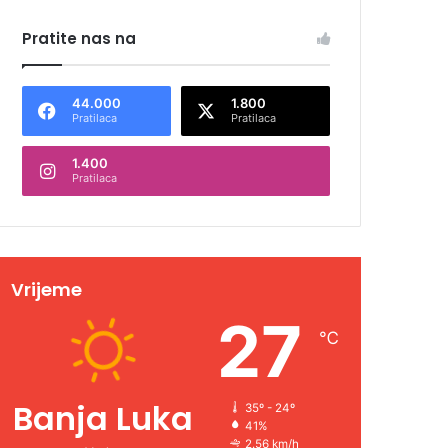
Pratite nas na
44.000
1.800
Pratilaca
Pratilaca
1.400
Pratilaca
Vrijeme
27
℃
Banja Luka
35º - 24º
41%
2.56 km/h