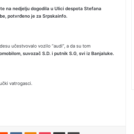
te na nedjelju dogodila u Ulici despota Stefana
obe, potvrđeno je za Srpskainfo.
udesu učestvovalo vozilo “audi”, a da su tom
utomobilom, suvozač S.D. i putnik S.G
,
svi iz Banjaluke.
učki vatrogasci.
Reddit
VKontakte
Odnoklassniki
Pocket
Podijeli putem Emaila
Odštampaj