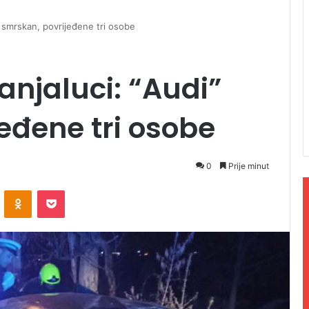
” smrskan, povrijeđene tri osobe
anjaluci: “Audi”
eđene tri osobe
0
Prije minut
ontakte
Odnoklassniki
Pocket