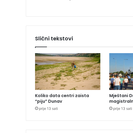
r
H
a
m
a
s
Slični tekstovi
a
Koliko data centri zaista
Mještani D
“piju” Dunav
magistraln
prije 13 sati
prije 13 sati