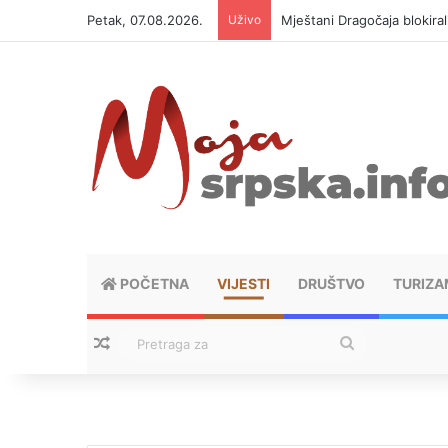
Petak, 07.08.2026.
Uživo
Mještani Dragočaja blokiral
POČETNA
VIJESTI
DRUŠTVO
TURIZA
Nasumični tekstovi
Pretraga
za