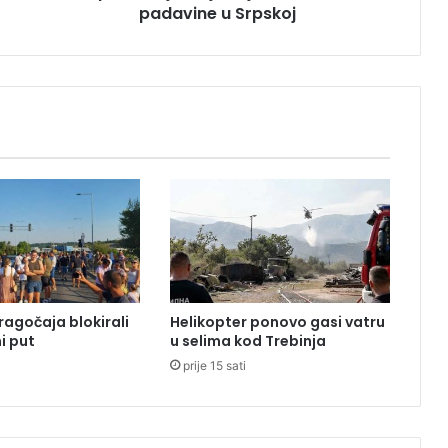
padavine u Srpskoj
n
a
j
a
k
v
j
e
t
a
r
i
o
b
i
ragočaja blokirali
Helikopter ponovo gasi vatru
l
i put
u selima kod Trebinja
n
prije 15 sati
e
p
a
d