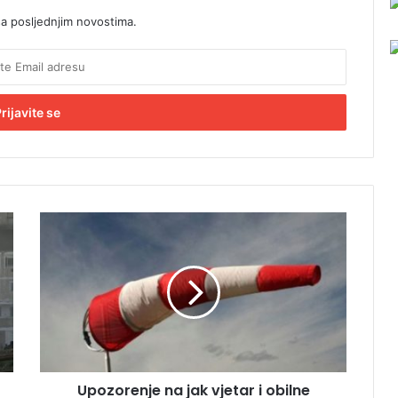
sa posljednjim novostima.
U
p
o
z
o
r
e
n
j
Upozorenje na jak vjetar i obilne
e