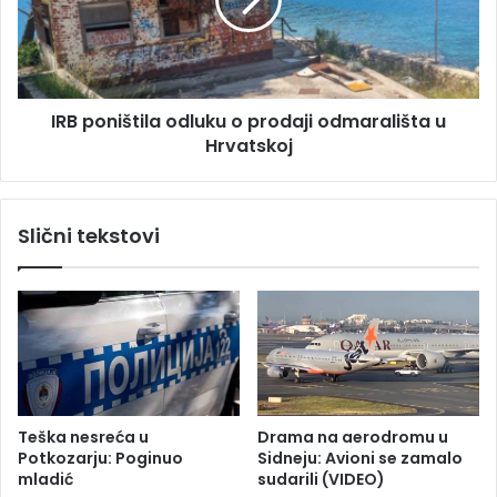
r
o
a
n
ž
i
u
š
j
t
e
IRB poništila odluku o prodaji odmarališta u
i
Z
Hrvatskoj
l
i
a
j
o
a
d
Slični tekstovi
d
l
a
u
K
k
r
u
n
o
j
p
i
r
ć
o
a
d
Teška nesreća u
Drama na aerodromu u
z
a
Potkozarju: Poginuo
Sidneju: Avioni se zamalo
b
j
mladić
sudarili (VIDEO)
o
i