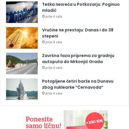
Teška nesreća u Potkozarju: Poginuo
mladić
prije 4 sata
Vrućine ne prestaju: Danas i do 38
stepeni
prije 4 sata
Završna faza priprema za gradnju
autoputa do Mrkonjić Grada
prije 4 sata
Potopljene četiri barže na Dunavu
zbog nuklearke “Černavoda”
prije 4 sata