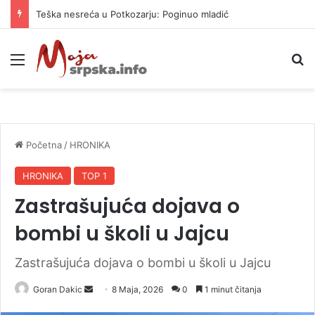
Teška nesreća u Potkozarju: Poginuo mladić
Meni
P
Početna
/
HRONIKA
HRONIKA
TOP 1
Zastrašujuća dojava o
bombi u školi u Jajcu
Zastrašujuća dojava o bombi u školi u Jajcu
Goran Dakic
S
8 Maja, 2026
0
1 minut čitanja
e