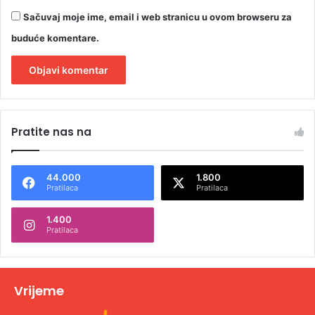
Sačuvaj moje ime, email i web stranicu u ovom browseru za
buduće komentare.
A
l
Pratite nas na
t
e
44.000
1.800
r
Pratilaca
Pratilaca
n
1.400
a
Pratilaca
t
i
v
Vrijeme
e