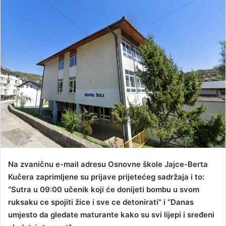
n
d
a
n
e
m
a
i
l
Na zvaničnu e-mail adresu Osnovne škole Jajce-Berta
Kučera zaprimljene su prijave prijetećeg sadržaja i to:
“Sutra u 09:00 učenik koji će donijeti bombu u svom
ruksaku ce spojiti žice i sve ce detonirati” i “Danas
umjesto da gledate maturante kako su svi lijepi i sređeni