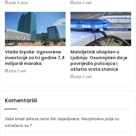
prije 4 sata
prije 5 sati
g
o
b
d
l
m
o
a
k
r
a
a
d
l
e
i
Vlada Srpske: Ugovorene
Maloljetnik uhapšen u
p
š
investicije za tri godine 7,4
Ljubinju: Osumnjičen da je
r
t
milijardi maraka
povrijedio policajca i
e
oštetio vrata stanice
a
prije 5 sati
l
u
prije 5 sati
a
H
z
r
a
v
Komentariši
G
a
r
t
a
s
Vaša email adresa neće biti objavljivana.
Neophodna polja su
d
k
označena sa
*
i
o
š
j