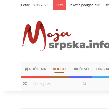
Petak, 07.08.2026.
Uživo
APIF izgubio spor sa komši
POČETNA
VIJESTI
DRUŠTVO
TURIZA
Nasumični tekstovi
Pretraga
za