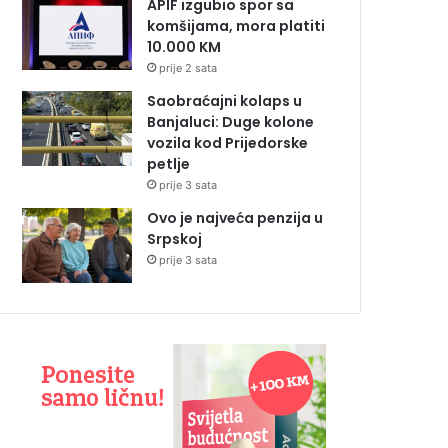
APIF izgubio spor sa
komšijama, mora platiti
10.000 KM
prije 2 sata
Saobraćajni kolaps u
Banjaluci: Duge kolone
vozila kod Prijedorske
petlje
prije 3 sata
Ovo je najveća penzija u
Srpskoj
prije 3 sata