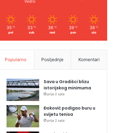
Vedro
35
33
36
39
38
℃
℃
℃
℃
℃
pet
sub
ned
pon
uto
Popularno
Posljednje
Komentari
Sava u Gradišci blizu
istorijskog minimuma
prije 2 sata
Đoković podigao buru u
svijetu tenisa
prije 2 sata