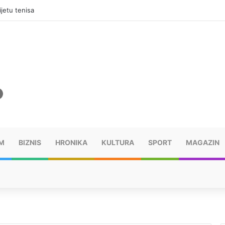
jama, mora platiti 10.000 KM
M
BIZNIS
HRONIKA
KULTURA
SPORT
MAGAZIN