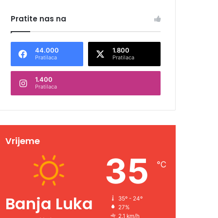
Pratite nas na
44.000
1.800
Pratilaca
Pratilaca
1.400
Pratilaca
Vrijeme
35
℃
Banja Luka
35º - 24º
27%
2.1 km/h