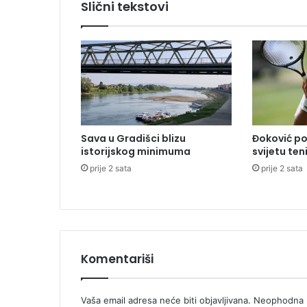
Slični tekstovi
š
t
r
o
o
d
g
o
v
Sava u Gradišci blizu
Đoković po
o
istorijskog minimuma
svijetu ten
r
prije 2 sata
prije 2 sata
i
l
a
M
i
l
i
Komentariši
ć
e
v
Vaša email adresa neće biti objavljivana.
Neophodna p