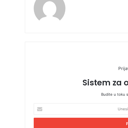
Prija
Sistem za 
Budite u toku 
U
n
e
s