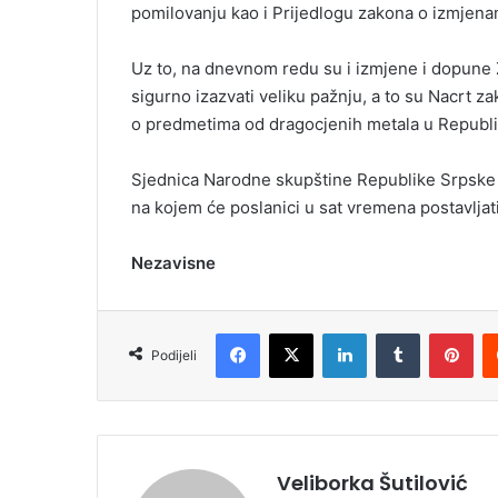
pomilovanju kao i Prijedlogu zakona o izmjen
Uz to, na dnevnom redu su i izmjene i dopune Z
sigurno izazvati veliku pažnju, a to su Nacrt z
o predmetima od dragocjenih metala u Republi
Sjednica Narodne skupštine Republike Srpske 
na kojem će poslanici u sat vremena postavljati
Nezavisne
Facebook
X
LinkedIn
Tumblr
Pinterest
Podijeli
Veliborka Šutilović