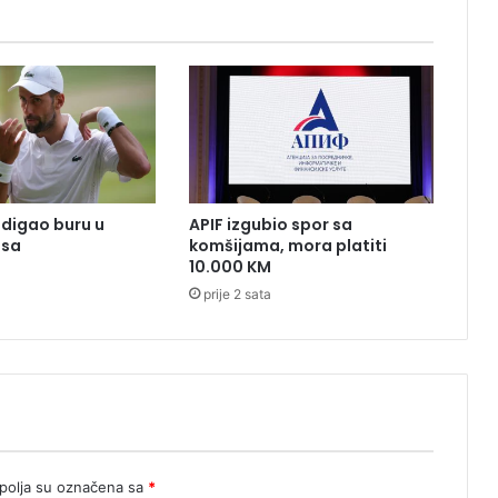
t
e
s
t
:
B
o
r
b
digao buru u
APIF izgubio spor sa
a
isa
komšijama, mora platiti
z
10.000 KM
a
prije 2 sata
G
e
n
e
r
a
l
š
t
olja su označena sa
*