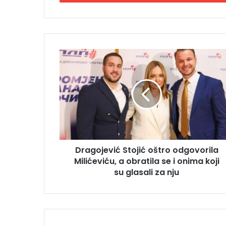
i
t
e
E
m
D
a
r
i
a
l
g
a
o
d
j
r
e
e
v
s
i
u
Dragojević Stojić oštro odgovorila
ć
Milićeviću, a obratila se i onima koji
S
t
su glasali za nju
o
j
i
ć
o