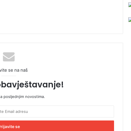
vite se na naš
obavještavanje!
sa posljednjim novostima.