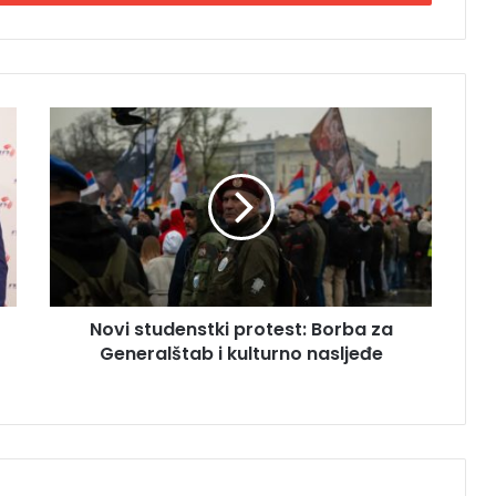
N
o
v
i
s
t
u
d
e
Novi studenstki protest: Borba za
n
Generalštab i kulturno nasljeđe
s
t
k
i
p
r
o