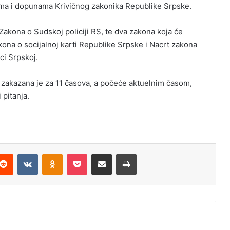
ama i dopunama Krivičnog zakonika Republike Srpske.
akona o Sudskoj policiji RS, te dva zakona koja će
akona o socijalnoj karti Republike Srpske i Nacrt zakona
ci Srpskoj.
zakazana je za 11 časova, a počeće aktuelnim časom,
 pitanja.
Reddit
VKontakte
Odnoklassniki
Pocket
Podijeli putem Emaila
Odštampaj