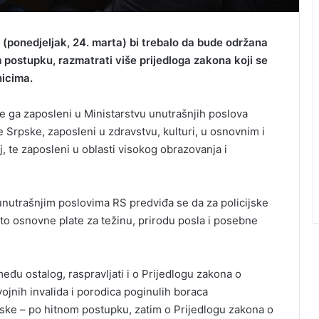
(ponedjeljak, 24. marta) bi trebalo da bude održana
 postupku, razmatrati više prijedloga zakona koji se
icima.
e ga zaposleni u Ministarstvu unutrašnjih poslova
Srpske, zaposleni u zdravstvu, kulturi, u osnovnim i
 te zaposleni u oblasti visokog obrazovanja i
nutrašnjim poslovima RS predviđa se da za policijske
o osnovne plate za težinu, prirodu posla i posebne
eđu ostalog, raspravljati i o Prijedlogu zakona o
jnih invalida i porodica poginulih boraca
ke – po hitnom postupku, zatim o Prijedlogu zakona o