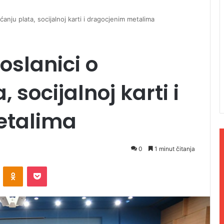
anju plata, socijalnoj karti i dragocjenim metalima
oslanici o
 socijalnoj karti i
etalima
0
1 minut čitanja
ontakte
Odnoklassniki
Pocket