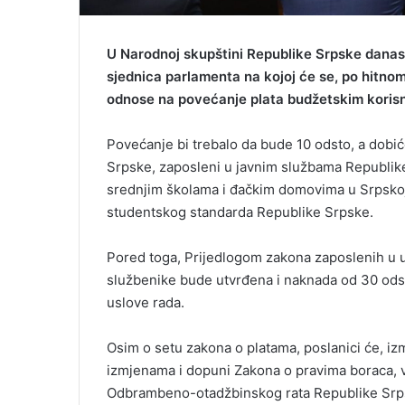
U Narodnoj skupštini Republike Srpske danas 
sjednica parlamenta na kojoj će se, po hitnom
odnose na povećanje plata budžetskim korisn
Povećanje bi trebalo da bude 10 odsto, a dobić
Srpske, zaposleni u javnim službama Republike 
srednjim školama i đačkim domovima u Srpskoj,
studentskog standarda Republike Srpske.
Pored toga, Prijedlogom zakona zaposlenih u u
službenike bude utvrđena i naknada od 30 odst
uslove rada.
Osim o setu zakona o platama, poslanici će, izm
izmjenama i dopuni Zakona o pravima boraca, vo
Odbrambeno-otadžbinskog rata Republike Srps