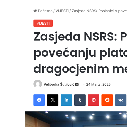
Početna
/
VIJESTI
/
Zasjeda NSRS: Poslanici o poveć
VIJESTI
Zasjeda NSRS: P
povećanju plata,
dragocjenim m
Veliborka Šutilović
S
24 Marta, 2025
e
Facebook
X
LinkedIn
Tumblr
Pinterest
Reddit
VK
n
d
a
n
e