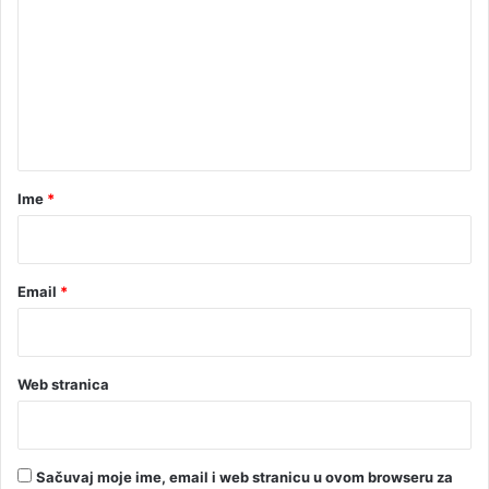
a
m
j
e
v
e
n
ć
t
e
p
a
r
r
Ime
*
o
*
t
e
s
Email
*
t
e
u
B
Web stranica
a
n
j
a
Sačuvaj moje ime, email i web stranicu u ovom browseru za
l