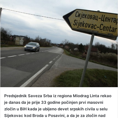
n
d
a
n
e
m
a
i
l
Predsjednik Saveza Srba iz regiona Miodrag Linta rekao
je danas da je prije 33 godine počinjen prvi masovni
zločin u BiH kada je ubijeno devet srpskih civila u selu
Sijekovac kod Broda u Posavini, a da je za zločin nad