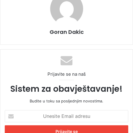
Goran Dakic
Prijavite se na naš
Sistem za obavještavanje!
Budite u toku sa posljednjim novostima.
U
n
e
s