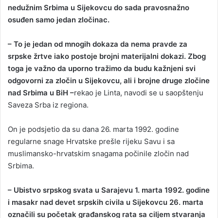
nedužnim Srbima u Sijekovcu do sada pravosnažno
osuđen samo jedan zločinac.
– To je jedan od mnogih dokaza da nema pravde za
srpske žrtve iako postoje brojni materijalni dokazi. Zbog
toga je važno da uporno tražimo da budu kažnjeni svi
odgovorni za zločin u Sijekovcu, ali i brojne druge zločine
nad Srbima u BiH –
rekao je Linta, navodi se u saopštenju
Saveza Srba iz regiona.
On je podsjetio da su dana 26. marta 1992. godine
regularne snage Hrvatske prešle rijeku Savu i sa
muslimansko-hrvatskim snagama počinile zločin nad
Srbima.
– Ubistvo srpskog svata u Sarajevu 1. marta 1992. godine
i masakr nad devet srpskih civila u Sijekovcu 26. marta
označili su početak građanskog rata sa ciljem stvaranja