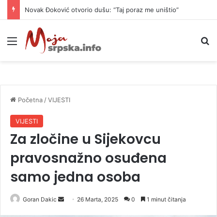
Novak Đoković otvorio dušu: “Taj poraz me uništio”
Meni
P
Početna
/
VIJESTI
VIJESTI
Za zločine u Sijekovcu
pravosnažno osuđena
samo jedna osoba
Goran Dakic
S
26 Marta, 2025
0
1 minut čitanja
e