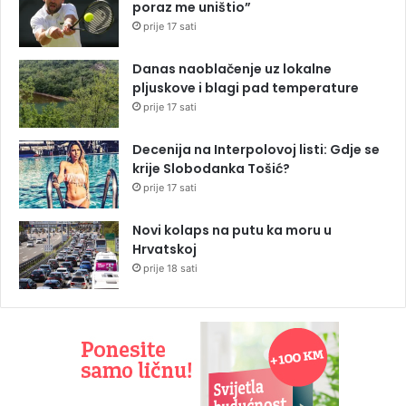
poraz me uništio”
prije 17 sati
Danas naoblačenje uz lokalne
pljuskove i blagi pad temperature
prije 17 sati
Decenija na Interpolovoj listi: Gdje se
krije Slobodanka Tošić?
prije 17 sati
Novi kolaps na putu ka moru u
Hrvatskoj
prije 18 sati