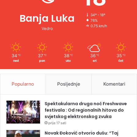
Banja Luka
34º - 18º
76%
0.75 km/h
Vedro
34
37
38
36
35
℃
℃
℃
℃
℃
ned
pon
uto
sri
čet
Popularno
Posljednje
Komentari
Spektakularna druga noć Freshwave
festivala : Od regionalnih hitova do
svjetskog elektronskog zvuka
prije 17 sati
Novak Đoković otvorio dušu: “Taj