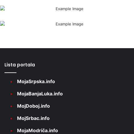
Lista portala
MojaSrpska.info
MojaBanjaLuka.info
MojDoboj.info
MojSrbac.info
MojaModriča.info