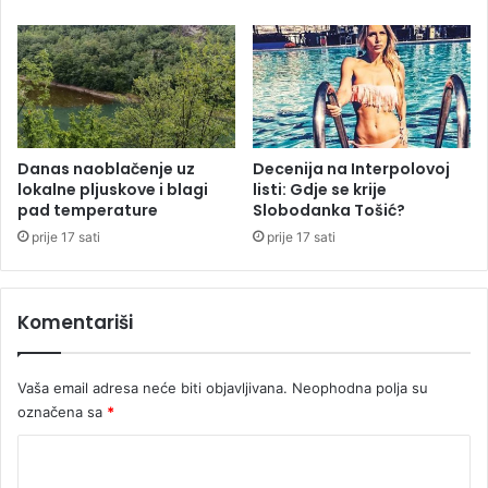
r
e
n
c
i
j
e
k
Danas naoblačenje uz
Decenija na Interpolovoj
lokalne pljuskove i blagi
listi: Gdje se krije
o
pad temperature
Slobodanka Tošić?
j
a
prije 17 sati
prije 17 sati
j
e
i
Komentariši
z
a
z
Vaša email adresa neće biti objavljivana.
Neophodna polja su
v
označena sa
*
a
l
K
a
o
n