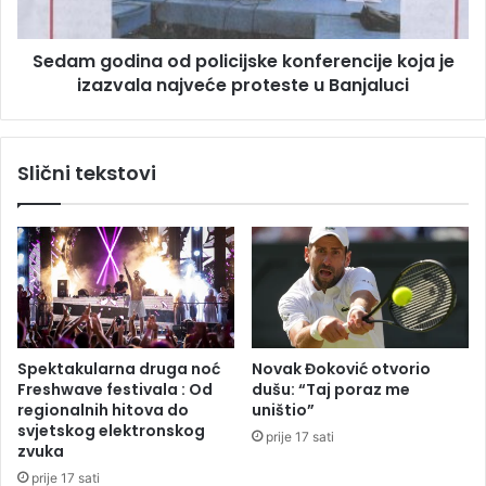
e
d
z
i
Sedam godina od policijske konferencije koja je
v
n
e
izazvala najveće proteste u Banjaluci
a
z
o
d
d
e
p
Slični tekstovi
p
o
r
l
o
i
n
c
a
i
đ
j
e
s
n
k
m
e
Spektakularna druga noć
Novak Đoković otvorio
r
k
Freshwave festivala : Od
dušu: “Taj poraz me
t
o
regionalnih hitova do
uništio”
a
n
svjetskog elektronskog
prije 17 sati
v
f
zvuka
e
prije 17 sati