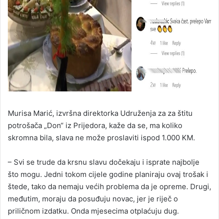
Murisa Marić, izvršna direktorka Udruženja za za štitu
potrošača „Don“ iz Prijedora, kaže da se, ma koliko
skromna bila, slava ne može proslaviti ispod 1.000 KM.
– Svi se trude da krsnu slavu dočekaju i isprate najbolje
što mogu. Jedni tokom cijele godine planiraju ovaj trošak i
štede, tako da nemaju većih problema da je opreme. Drugi,
međutim, moraju da posuđuju novac, jer je riječ o
priličnom izdatku. Onda mjesecima otplaćuju dug.