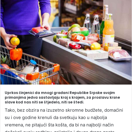
n
d
a
n
e
m
a
i
l
Uprkos činjenici da mnogi građani Republike Srpske svojim
primanjima jedva sastavljaju kraj s krajem, za proslavu krsne
slave kod nas niti se štjedelo, niti se štedi.
Tako, bez obzira na izuzetno skromne budžete, domaćini
su i ove godine krenuli da svetkuju kao u najbolja
vremena, ne pitajući šta košta, da bi na najbolji način