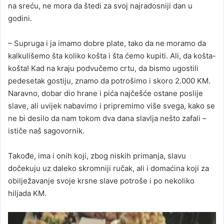
na sreću, ne mora da štedi za svoj najradosniji dan u
godini.
– Supruga i ja imamo dobre plate, tako da ne moramo da
kalkulišemo šta koliko košta i šta ćemo kupiti. Ali, da košta-
košta! Kad na kraju podvučemo crtu, da bismo ugostili
pedesetak gostiju, znamo da potrošimo i skoro 2.000 KM.
Naravno, dobar dio hrane i pića najčešće ostane poslije
slave, ali uvijek nabavimo i pripremimo više svega, kako se
ne bi desilo da nam tokom dva dana slavlja nešto zafali –
ističe naš sagovornik.
Takođe, ima i onih koji, zbog niskih primanja, slavu
dočekuju uz daleko skromniji ručak, ali i domaćina koji za
obilježavanje svoje krsne slave potroše i po nekoliko
hiljada KM.