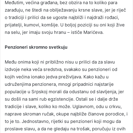
Međutim, većina građana, bez obzira na to koliko para
zarađuju, ne štedi na obilježavanju krsne slave, jer je riječ
o tradiciji i prilici da se ugoste najbliži i najdraži rođaci,
prijatelji, kumovi, komšije. U boljoj poziciji su oni koji žive
na selu, jer imaju svoju hranu – ističe Marićeva.
Penzioneri skromno svetkuju
Među onima koji ni približno nisu u prilici da za slavu
izdvoje neka veća sredstva, svakako su penzioneri od
kojih većina ionako jedva preživljava. Kako kažu u
udruženjima penzionera, mnogi pripadnici najstarije
populacije u Srpskoj morali da odustanu od slavljenja, jer
su došli na sami rub egzistencije. Ostali se i dalje drže
tradicije i slave, koliko ko može. Uglavnom, odu u crkvu,
naprave skroman ručak, okupe najbliže članove porodice, i
to je to. Jednostavno, rijetki su penzioneri koji mogu da
proslave slavu, a da ne gledaju na trošak, poručuju iz ovih