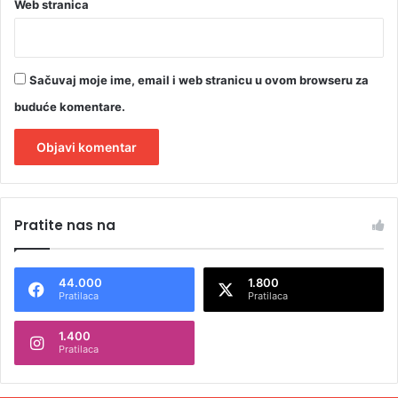
a
Web stranica
š
t
i
t
Sačuvaj moje ime, email i web stranicu u ovom browseru za
i
buduće komentare.
k
o
r
u
A
p
l
c
Pratite nas na
i
t
j
e
u
44.000
1.800
r
Pratilaca
Pratilaca
n
1.400
a
Pratilaca
t
i