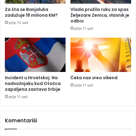
g
a
Za šta se Banjaluka
Vlada pružila ruku za spas
o
M
zadužuje 18 miliona KM?
Željezare Zenica, vlasnik je
d
e
odbio
prije 10 sati
i
đ
prije 11 sati
n
u
a
n
n
a
e
r
ć
o
e
d
b
n
i
i
Incident u Hrvatskoj: Na
Čeka nas vreo vikend
t
d
nadvožnjaku kod Otočca
prije 11 sati
i
a
zapaljena zastava Srbije
b
n
prije 11 sati
a
b
š
o
n
r
Komentariši
a
b
j
e
b
p