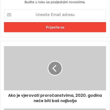
Budite u toku sa posljednjim novostima.
U
n
e
s
i
t
e
E
A
m
k
a
o
i
j
l
e
a
v
d
j
r
e
e
r
s
Ako je vjerovati proročanstvima, 2020. godina
o
u
neće biti baš najbolja
v
a