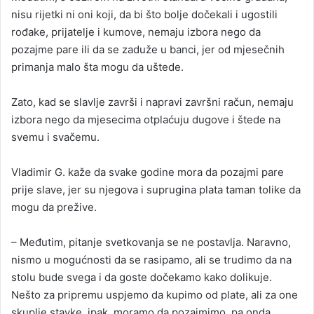
nisu rijetki ni oni koji, da bi što bolje dočekali i ugostili
rođake, prijatelje i kumove, nemaju izbora nego da
pozajme pare ili da se zaduže u banci, jer od mjesečnih
primanja malo šta mogu da uštede.
Zato, kad se slavlje završi i napravi završni račun, nemaju
izbora nego da mjesecima otplaćuju dugove i štede na
svemu i svačemu.
Vladimir G. kaže da svake godine mora da pozajmi pare
prije slave, jer su njegova i suprugina plata taman tolike da
mogu da prežive.
– Međutim, pitanje svetkovanja se ne postavlja. Naravno,
nismo u mogućnosti da se rasipamo, ali se trudimo da na
stolu bude svega i da goste dočekamo kako dolikuje.
Nešto za pripremu uspjemo da kupimo od plate, ali za one
skuplje stavke, ipak, moramo da pozajmimo, pa onda