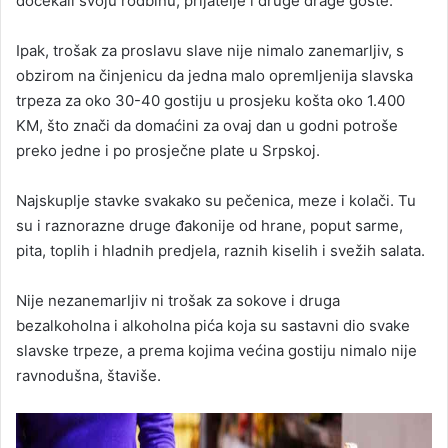
dočekali svoju rodbinu, prijatelje i druge drage goste.
Ipak, trošak za proslavu slave nije nimalo zanemarljiv, s
obzirom na činjenicu da jedna malo opremljenija slavska
trpeza za oko 30-40 gostiju u prosjeku košta oko 1.400
KM, što znači da domaćini za ovaj dan u godni potroše
preko jedne i po prosječne plate u Srpskoj.
Najskuplje stavke svakako su pečenica, meze i kolači. Tu
su i raznorazne druge đakonije od hrane, poput sarme,
pita, toplih i hladnih predjela, raznih kiselih i svežih salata.
Nije nezanemarljiv ni trošak za sokove i druga
bezalkoholna i alkoholna pića koja su sastavni dio svake
slavske trpeze, a prema kojima većina gostiju nimalo nije
ravnodušna, štaviše.