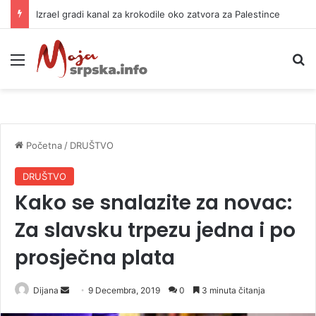
Za šta se Banjaluka zadužuje 18 miliona KM?
Meni
P
Početna
/
DRUŠTVO
DRUŠTVO
Kako se snalazite za novac:
Za slavsku trpezu jedna i po
prosječna plata
Dijana
S
9 Decembra, 2019
0
3 minuta čitanja
e