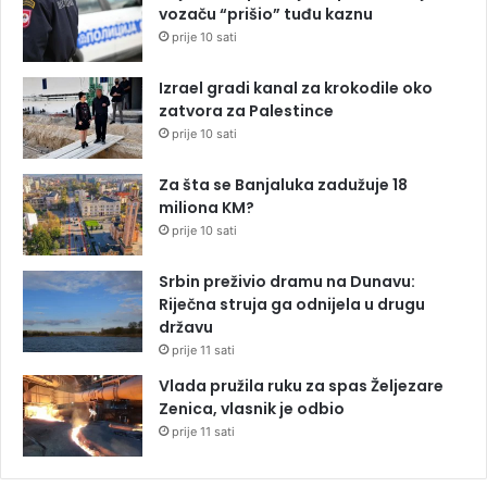
vozaču “prišio” tuđu kaznu
prije 10 sati
Izrael gradi kanal za krokodile oko
zatvora za Palestince
prije 10 sati
Za šta se Banjaluka zadužuje 18
miliona KM?
prije 10 sati
Srbin preživio dramu na Dunavu:
Riječna struja ga odnijela u drugu
državu
prije 11 sati
Vlada pružila ruku za spas Željezare
Zenica, vlasnik je odbio
prije 11 sati