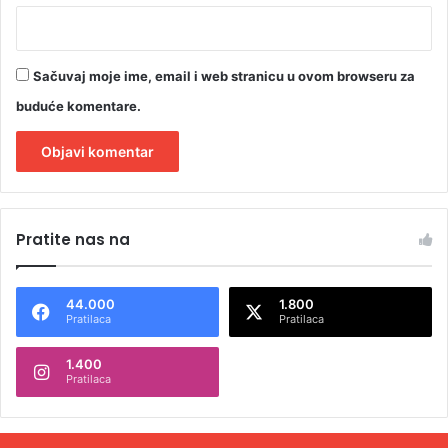
Sačuvaj moje ime, email i web stranicu u ovom browseru za
buduće komentare.
A
l
Pratite nas na
t
e
44.000
1.800
r
Pratilaca
Pratilaca
n
1.400
a
Pratilaca
t
i