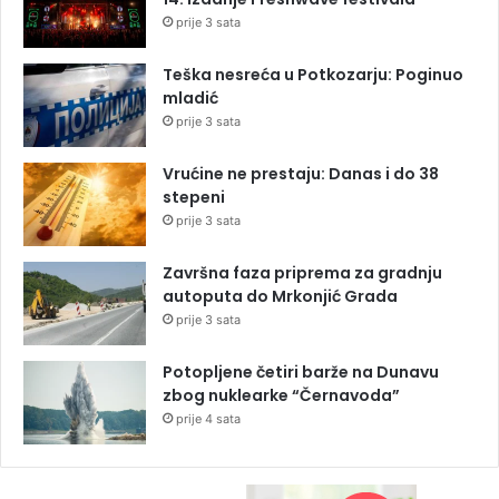
prije 3 sata
Teška nesreća u Potkozarju: Poginuo
mladić
prije 3 sata
Vrućine ne prestaju: Danas i do 38
stepeni
prije 3 sata
Završna faza priprema za gradnju
autoputa do Mrkonjić Grada
prije 3 sata
Potopljene četiri barže na Dunavu
zbog nuklearke “Černavoda”
prije 4 sata