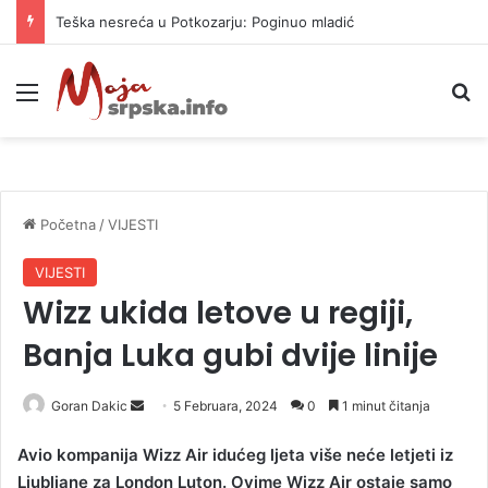
Teška nesreća u Potkozarju: Poginuo mladić
Meni
P
Početna
/
VIJESTI
VIJESTI
Wizz ukida letove u regiji,
Banja Luka gubi dvije linije
Goran Dakic
S
5 Februara, 2024
0
1 minut čitanja
e
Avio kompanija ​Wizz Air idućeg ljeta više neće letjeti iz
n
Ljubljane za London Luton. Ovime Wizz Air ostaje samo
d