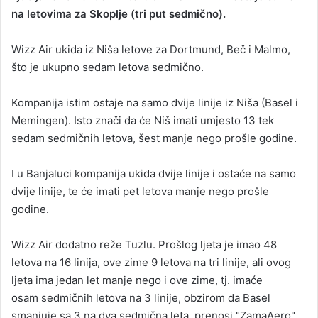
na letovima za Skoplje (tri put sedmično).
a
n
Wizz Air ukida iz Niša letove za Dortmund, Beč i Malmo,
e
što je ukupno sedam letova sedmično.
m
a
i
Kompanija istim ostaje na samo dvije linije iz Niša (Basel i
l
Memingen). Isto znači da će Niš imati umjesto 13 tek
sedam sedmičnih letova, šest manje nego prošle godine.
I u Banjaluci kompanija ukida dvije linije i ostaće na samo
dvije linije, te će imati pet letova manje nego prošle
godine.
Wizz Air dodatno reže Tuzlu. Prošlog ljeta je imao 48
letova na 16 linija, ove zime 9 letova na tri linije, ali ovog
ljeta ima jedan let manje nego i ove zime, tj. imaće
osam sedmičnih letova na 3 linije, obzirom da Basel
smanjuje sa 3 na dva sedmična leta, prenosi "ZamaAero".