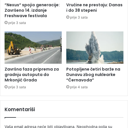
,
B
“Nexus“ spojio generacije:
Vrućine ne prestaju: Danas
u
a
Završeno 14. izdanje
i do 38 stepeni
h
l
Freshwave festivala
prije 3 sata
a
k
prije 3 sata
p
a
š
n
e
a
n
o
o
s
s
t
u
a
m
j
Završna faza priprema za
Potopljene četiri barže na
n
e
gradnju autoputa do
Dunavu zbog nuklearke
j
i
Mrkonjić Grada
“Černavoda”
i
z
prije 3 sata
prije 4 sata
č
v
e
a
n
n
Komentariši
i
b
l
o
Vaša email adresa neće biti objavljivana.
Neophodna polja su
k