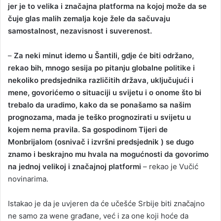
jer je to velika i značajna platforma na kojoj može da se
čuje glas malih zemalja koje žele da sačuvaju
samostalnost, nezavisnost i suverenost.
–
Za neki minut idemo u Šantili, gdje će biti održano,
rekao bih, mnogo sesija po pitanju globalne politike i
nekoliko predsjednika različitih država, uključujući i
mene, govorićemo o situaciji u svijetu i o onome što bi
trebalo da uradimo, kako da se ponašamo sa našim
prognozama, mada je teško prognozirati u svijetu u
kojem nema pravila. Sa gospodinom Tijeri de
Monbrijalom (osnivač i izvršni predsjednik ) se dugo
znamo i beskrajno mu hvala na mogućnosti da govorimo
na jednoj velikoj i značajnoj platformi
– rekao je Vučić
novinarima.
Istakao je da je uvjeren da će učešće Srbije biti značajno
ne samo za wene građane, već i za one koji hoće da