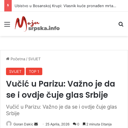
Ubistvo u Bosanskoj Krupi: Vlasnik kuće pronađen mrtav, uhapšen osumnjičeni
Meni
P
Početna
/
SVIJET
SVIJET
TOP 1
Vučić u Parizu: Važno je da
se i ovdje čuje glas Srbije
Vučić u Parizu: Važno je da se i ovdje čuje glas
Srbije
Goran Dakic
S
25 Aprila, 2026
0
2 minuta čitanja