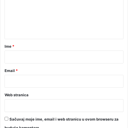
m
s
a
e
k
,
o
k
n
j
u
t
p
u
a
j
r
Ime
*
e
*
M
a
r
Email
*
i
b
o
r
Web stranica
Sačuvaj moje ime, email i web stranicu u ovom browseru za
buduće komentare.