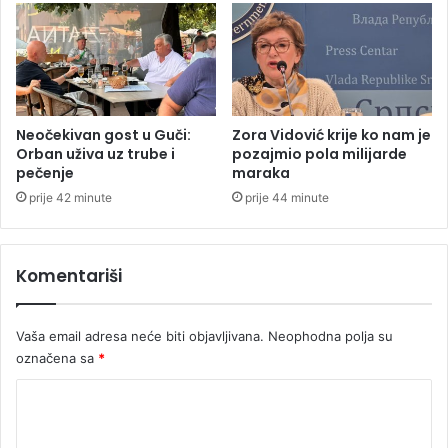
a
i
v
j
i
a
š
k
e
o
p
s
u
a
Neočekivan gost u Guči:
Zora Vidović krije ko nam je
t
i
Orban uživa uz trube i
pozajmio pola milijarde
n
pečenje
maraka
N
i
o
prije 42 minute
prije 44 minute
h
t
p
i
r
n
Komentariši
a
g
v
e
a
m
Vaša email adresa neće biti objavljivana.
Neophodna polja su
c
F
označena sa
*
a
o
u
r
K
S
e
r
o
s
p
t