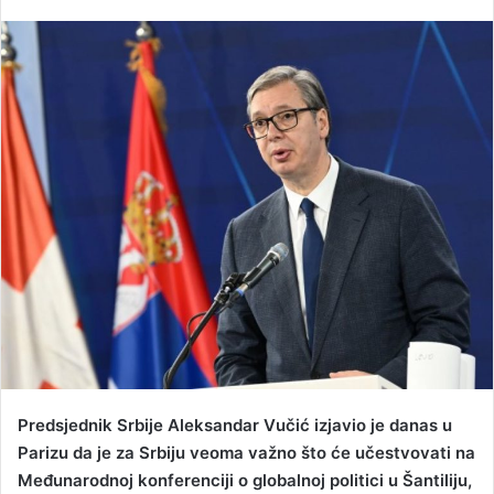
e
n
d
a
n
e
m
a
i
l
Predsjednik Srbije Aleksandar Vučić izjavio je danas u
Parizu da je za Srbiju veoma važno što će učestvovati na
Međunarodnoj konferenciji o globalnoj politici u Šantiliju,