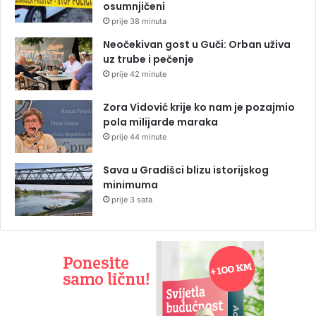
osumnjičeni
prije 38 minuta
Neočekivan gost u Guči: Orban uživa
uz trube i pečenje
prije 42 minute
Zora Vidović krije ko nam je pozajmio
pola milijarde maraka
prije 44 minute
Sava u Gradišci blizu istorijskog
minimuma
prije 3 sata