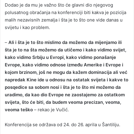
Dodao je da mu je važno što će glavni dio njegovog
polusatnog obraćanja na konferenciji biti kakva je pozicija
malih nezavisnih zemalja i šta je to što one vide danas u
svijetu i kao problem.
–
Ali i šta je to što mislimo da možemo da mijenjamo ili
šta je to na šta možemo da utičemo i kako vidimo svijet,
kako vidimo Srbiju u Evropi, kako vidimo ponašanje
Evrope, kako vidimo odnose između Amerike i Evrope i
kojom brzinom, još ne mogu da kažem dominacija ali već
napredak Kine ide u odnosu na ostatak svijeta i kakve to
posqedice sa sobom nosi i šta je to što mi možemo da
uradimo, da kao dio Evrope ne zaostajemo za ostatkom
svijeta, što će biti, da budem veoma precizan, veoma,
veoma teško
– rekao je Vučić.
Konferencija se održava od 24. do 26. aprila u Šantiliju.