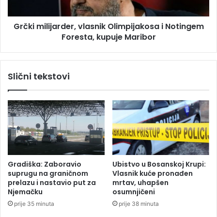
k
l
e
i
o
Grčki milijarder, vlasnik Olimpijakosa i Notingem
j
b
Foresta, kupuje Maribor
a
u
r
s
d
t
e
Slični tekstovi
a
r
v
,
e
v
s
l
a
a
o
s
b
n
r
i
a
k
Gradiška: Zaboravio
Ubistvo u Bosanskoj Krupi:
ć
O
suprugu na graničnom
Vlasnik kuće pronađen
a
l
prelazu i nastavio put za
mrtav, uhapšen
j
i
Njemačku
osumnjičeni
a
m
prije 35 minuta
prije 38 minuta
n
p