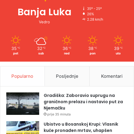
Banja Luka
35º - 25º
26%
2.28 km/h
Vedro
35
32
36
38
39
℃
℃
℃
℃
℃
pet
sub
ned
pon
uto
Popularno
Posljednje
Komentari
Gradiška: Zaboravio suprugu na
graničnom prelazu i nastavio put za
Njemačku
prije 35 minuta
Ubistvo u Bosanskoj Krupi: Vlasnik
kuće pronađen mrtav, uhapšen