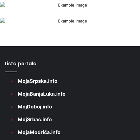
Lista portala
MojaSrpska.info
MojaBanjaLuka.info
MojDoboj.info
MojSrbac.info
MojaModriča.info