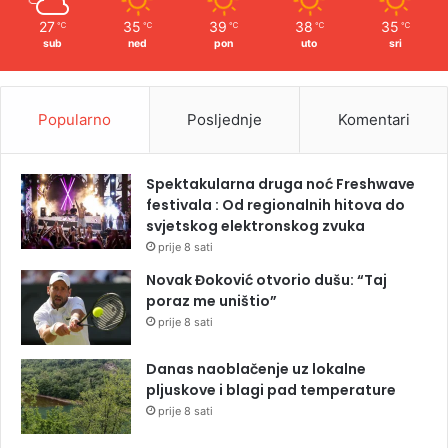
27
35
39
38
35
℃
℃
℃
℃
℃
sub
ned
pon
uto
sri
Popularno
Posljednje
Komentari
Spektakularna druga noć Freshwave
festivala : Od regionalnih hitova do
svjetskog elektronskog zvuka
prije 8 sati
Novak Đoković otvorio dušu: “Taj
poraz me uništio”
prije 8 sati
Danas naoblačenje uz lokalne
pljuskove i blagi pad temperature
prije 8 sati