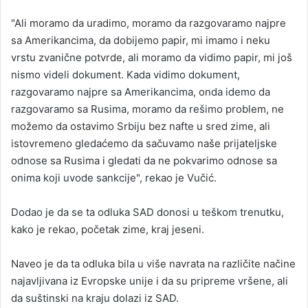
"Ali moramo da uradimo, moramo da razgovaramo najpre
sa Amerikancima, da dobijemo papir, mi imamo i neku
vrstu zvanične potvrde, ali moramo da vidimo papir, mi još
nismo videli dokument. Kada vidimo dokument,
razgovaramo najpre sa Amerikancima, onda idemo da
razgovaramo sa Rusima, moramo da rešimo problem, ne
možemo da ostavimo Srbiju bez nafte u sred zime, ali
istovremeno gledaćemo da sačuvamo naše prijateljske
odnose sa Rusima i gledati da ne pokvarimo odnose sa
onima koji uvode sankcije", rekao je Vučić.
Dodao je da se ta odluka SAD donosi u teškom trenutku,
kako je rekao, početak zime, kraj jeseni.
Naveo je da ta odluka bila u više navrata na različite načine
najavljivana iz Evropske unije i da su pripreme vršene, ali
da suštinski na kraju dolazi iz SAD.