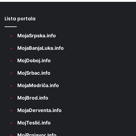
Lista portala
MojaSrpska.info
MojaBanjaLuka.info
MojDoboj.info
MojSrbac.info
MojaModriča.info
MojBrod.info
MojaDerventa.info
MojTeslić.info
MojPrnjavor.info