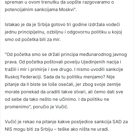
spreman u ovom trenutku da uopšte razgovaramo o
potencijalnim sankcijama Moskvi".
Istakao je da je Srbija gotovo tri godine izdržala vodeći
jednu principijelnu, ozbiljnu i odgovornu politiku u kojoj
smo od početka bili za mir.
"Od početka smo se držali principa međunarodnog javnog
prava. Od početka poštovali povelju Ujedinjenih nacija i
tražili i mir i primirje i sve drugo. I nismo uvodili sankcije
Ruskoj Federaciji. Sada da tu politiku menjamo? Nije
pitanje da li biste se loše osećali, jer zbog svoje zemlje
morate ponekad da uraditi takve stvari, ali ćemo dati sve
od sebe da tako nešto ne učinimo. I da politiku ne
promenimo", poručio je Vučić.
Vučić je rekao na pitanje kakve posljedice sankcija SAD za
NIS mogu biti za Srbiju – teške ako ništa ne uradi.