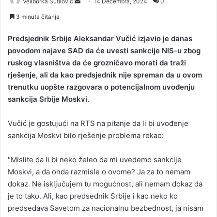
Veliborka Šutilović
S
14 Decembra, 2024
0
e
3 minuta čitanja
n
d
Predsjednik Srbije Aleksandar Vučić izjavio je danas
a
povodom najave SAD da će uvesti sankcije NIS-u zbog
n
ruskog vlasništva da će grozničavo morati da traži
e
rješenje, ali da kao predsjednik nije spreman da u ovom
m
trenutku uopšte razgovara o potencijalnom uvođenju
a
sankcija Srbije Moskvi.
i
l
Vučić je gostujući na RTS na pitanje da li bi uvođenje
sankcija Moskvi bilo rješenje problema rekao:
"Mislite da li bi neko želeo da mi uvedemo sankcije
Moskvi, a da onda razmisle o ovome? Ja za to nemam
dokaz. Ne isključujem tu mogućnost, ali nemam dokaz da
je to tako. Ali, kao predsednik Srbije i kao neko ko
predsedava Savetom za nacionalnu bezbednost, ja nisam