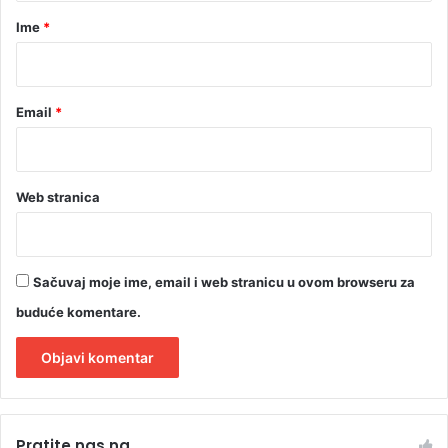
r
Ime
*
*
Email
*
Web stranica
Sačuvaj moje ime, email i web stranicu u ovom browseru za
buduće komentare.
A
l
Pratite nas na