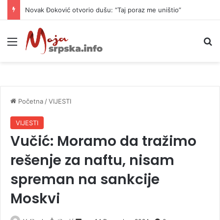
Novak Đoković otvorio dušu: “Taj poraz me uništio”
Meni
P
Početna
/
VIJESTI
VIJESTI
Vučić: Moramo da tražimo
rešenje za naftu, nisam
spreman na sankcije
Moskvi