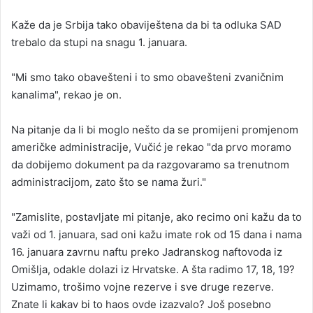
Kaže da je Srbija tako obaviještena da bi ta odluka SAD
trebalo da stupi na snagu 1. januara.
"Mi smo tako obavešteni i to smo obavešteni zvaničnim
kanalima", rekao je on.
Na pitanje da li bi moglo nešto da se promijeni promjenom
američke administracije, Vučić je rekao "da prvo moramo
da dobijemo dokument pa da razgovaramo sa trenutnom
administracijom, zato što se nama žuri."
"Zamislite, postavljate mi pitanje, ako recimo oni kažu da to
važi od 1. januara, sad oni kažu imate rok od 15 dana i nama
16. januara zavrnu naftu preko Jadranskog naftovoda iz
Omišlja, odakle dolazi iz Hrvatske. A šta radimo 17, 18, 19?
Uzimamo, trošimo vojne rezerve i sve druge rezerve.
Znate li kakav bi to haos ovde izazvalo? Još posebno