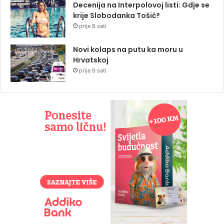
Decenija na Interpolovoj listi: Gdje se
krije Slobodanka Tošić?
prije 8 sati
Novi kolaps na putu ka moru u
Hrvatskoj
prije 9 sati