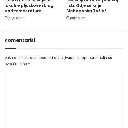
z
lokalne pljuskove i blagi
listi: Gdje se krije
o
pad temperature
Slobodanka Tošić?
i
b
j
j
prije 8 sati
prije 8 sati
e
e
d
u
Komentariši
(
V
I
Vaša email adresa neće biti objavljivana.
Neophodna polja su
D
označena sa
*
E
O
K
)
o
m
e
n
t
a