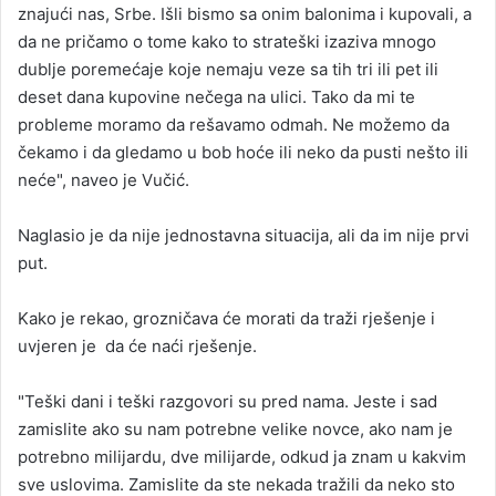
znajući nas, Srbe. Išli bismo sa onim balonima i kupovali, a
da ne pričamo o tome kako to strateški izaziva mnogo
dublje poremećaje koje nemaju veze sa tih tri ili pet ili
deset dana kupovine nečega na ulici. Tako da mi te
probleme moramo da rešavamo odmah. Ne možemo da
čekamo i da gledamo u bob hoće ili neko da pusti nešto ili
neće", naveo je Vučić.
Naglasio je da nije jednostavna situacija, ali da im nije prvi
put.
Kako je rekao, grozničava će morati da traži rješenje i
uvjeren je da će naći rješenje.
"Teški dani i teški razgovori su pred nama. Jeste i sad
zamislite ako su nam potrebne velike novce, ako nam je
potrebno milijardu, dve milijarde, odkud ja znam u kakvim
sve uslovima. Zamislite da ste nekada tražili da neko sto