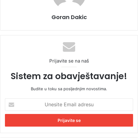
Goran Dakic
Prijavite se na naš
Sistem za obavještavanje!
Budite u toku sa posljednjim novostima.
U
n
e
s
i
t