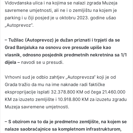
Vidovdanska ulica i na kojima se nalazi zgrada Muzeja
savremene umjetnosti, ali ne i o zemljištu na kojem je
parking i u čiji posjed je u oktobru 2023. godine ušao
„Autoprevoz“.
– Tužilac (Autoprevoz) je dužan priznati i trpjeti da se
Grad Banjaluka na osnovu ove presude upiše kao
vlasnik, odnosno posjednik predmetnih nekretnina sa 1/1
dijela –
navodi se u presudi.
Vrhovni sud je odbio zahtjev „Autoprevoza“ koji je od
Grada tražio da mu na ime naknade radi faktičke
eksproprijacije isplati 32.378.800 KM od čega 21.460.000
KM za izuzeto zemljište i 10.918.800 KM za izuzetu zgradu
Muzeja savremene umjetnosti.
– S obzirom na to da je predmetno zemljište, na kojem se
nalaze saobraćajnice sa kompletnom infrastrukturom,