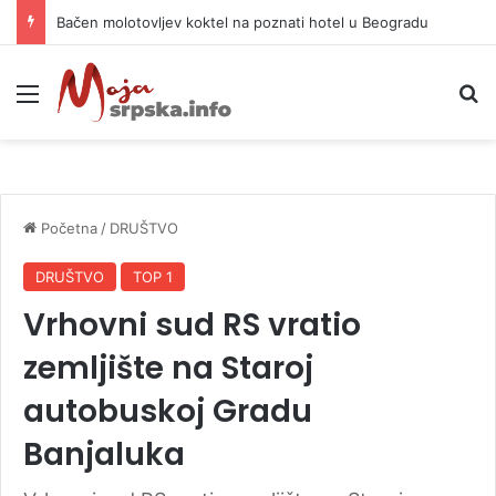
Bačen molotovljev koktel na poznati hotel u Beogradu
Meni
P
Početna
/
DRUŠTVO
DRUŠTVO
TOP 1
Vrhovni sud RS vratio
zemljište na Staroj
autobuskoj Gradu
Banjaluka