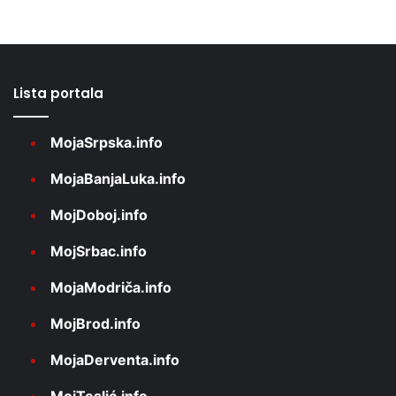
Lista portala
MojaSrpska.info
MojaBanjaLuka.info
MojDoboj.info
MojSrbac.info
MojaModriča.info
MojBrod.info
MojaDerventa.info
MojTeslić.info