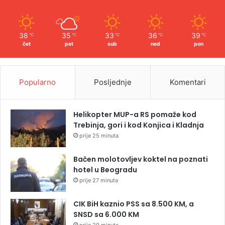
38
35
33
36
39
℃
℃
℃
℃
℃
čet
pet
sub
ned
pon
Popularno
Posljednje
Komentari
Helikopter MUP-a RS pomaže kod
Trebinja, gori i kod Konjica i Kladnja
prije 25 minuta
Bačen molotovljev koktel na poznati
hotel u Beogradu
prije 27 minuta
CIK BiH kaznio PSS sa 8.500 KM, a
SNSD sa 6.000 KM
prije 29 minuta