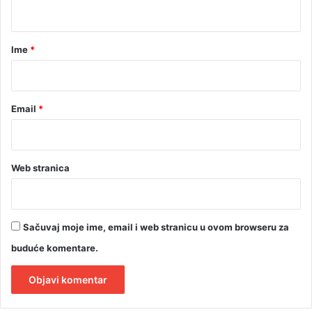
t
a
r
Ime
*
*
Email
*
Web stranica
Sačuvaj moje ime, email i web stranicu u ovom browseru za
buduće komentare.
A