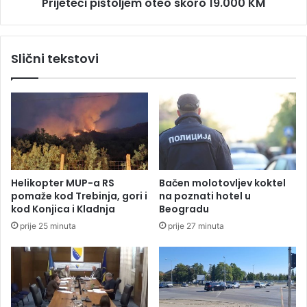
Prijeteći pištoljem oteo skoro 19.000 KM
i
p
m
i
o
š
r
t
Slični tekstovi
e
o
u
l
z
j
(
e
V
m
I
o
D
t
E
e
O
o
Helikopter MUP-a RS
Bačen molotovljev koktel
)
s
pomaže kod Trebinja, gori i
na poznati hotel u
k
kod Konjica i Kladnja
Beogradu
o
prije 25 minuta
prije 27 minuta
r
o
1
9
.
0