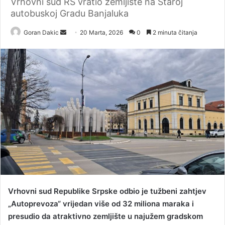
Vrhovni sud RS vratio zemljište na Staroj
autobuskoj Gradu Banjaluka
Goran Dakic
S
20 Marta, 2026
0
2 minuta čitanja
e
n
d
a
n
e
m
a
i
l
Vrhovni sud Republike Srpske odbio je tužbeni zahtjev
„Autoprevoza“ vrijedan više od 32 miliona maraka i
presudio da atraktivno zemljište u najužem gradskom