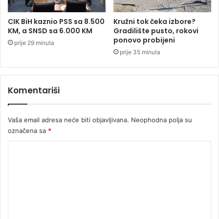
0
0
CIK BiH kaznio PSS sa 8.500
Kružni tok čeka izbore?
K
KM, a SNSD sa 6.000 KM
Gradilište pusto, rokovi
ponovo probijeni
M
prije 29 minuta
prije 35 minuta
Komentariši
Vaša email adresa neće biti objavljivana.
Neophodna polja su
označena sa
*
K
o
m
e
n