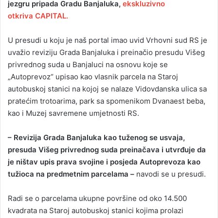
jezgru pripada Gradu Banjaluka,
ekskluzivno
otkriva CAPITAL.
U presudi u koju je naš portal imao uvid Vrhovni sud RS je
uvažio reviziju Grada Banjaluka i preinačio presudu Višeg
privrednog suda u Banjaluci na osnovu koje se
„Autoprevoz“ upisao kao vlasnik parcela na Staroj
autobuskoj stanici na kojoj se nalaze Vidovdanska ulica sa
pratećim trotoarima, park sa spomenikom Dvanaest beba,
kao i Muzej savremene umjetnosti RS.
– Revizija Grada Banjaluka kao tuženog se usvaja,
presuda Višeg privrednog suda preinačava i utvrđuje da
je ništav upis prava svojine i posjeda Autoprevoza kao
tužioca na predmetnim parcelama –
navodi se u presudi.
Radi se o parcelama ukupne površine od oko 14.500
kvadrata na Staroj autobuskoj stanici kojima prolazi