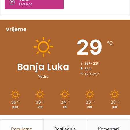
a
Pratilaca
t
i
v
Vrijeme
e
29
℃
:
Banja Luka
36º - 23º
35%
1.73 km/h
Vedro
36
38
34
33
33
℃
℃
℃
℃
℃
pon
uto
sri
čet
pet
Popularno
Posljednje
Komentari