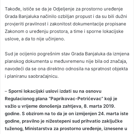
Takođe, ističe se da je Odjeljenje za prostorno uređenje
Grada Banjaluka načinilo ozbiljan propust i da su bili dužni
provjeriti pravilnost i zakonitost dokumentacije propisane
Zakonom o uređenju prostora, a time i sporne lokacijske
uslove, a da to nije učinjeno.
Sud je ocijenio pogrešnim stav Grada Banjaluka da izmjena
planskog dokumenta u međuvremenu nije bila od značaja,
navodeći da se ona direktno odnosila na spratnost objekta
i planiranu saobraćajnicu.
–
Sporni lokacijski uslovi izdati su na osnovu
Regulacionog plana “Paprikovac-Petrićevac” koji je
važio u vrijeme donošenja zahtjeva, 8. marta 2019.
godine. S obzirom na to da je on izmijenjen 24. marta iste
godine, pravilno je nižestepeni sud prihvatio zaključke
tuženog, Ministarstva za prostorno uređenje, iznesene u