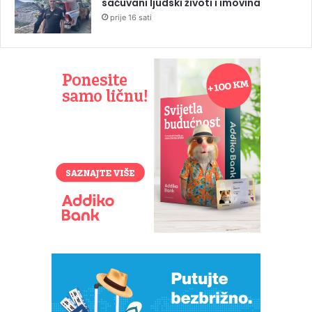
sačuvani ljudski životi i imovina
prije 16 sati