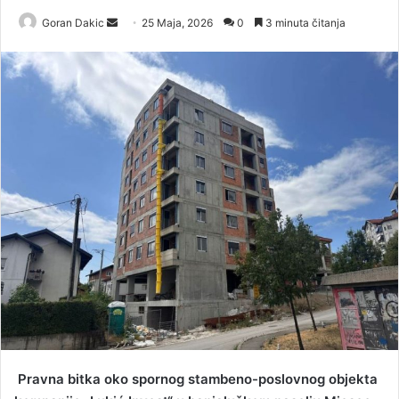
Goran Dakic
S
25 Maja, 2026
0
3 minuta čitanja
e
n
d
a
n
e
m
a
i
l
Pravna bitka oko spornog stambeno-poslovnog objekta