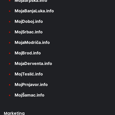
MojaSrpska.info
MojaBanjaLuka.info
MojDoboj.info
MojSrbac.info
MojaModriča.info
MojBrod.info
MojaDerventa.info
MojTeslić.info
MojPrnjavor.info
MojŠamac.info
Marketing