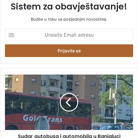
Sistem za obavještavanje!
Budite u toku sa posljednjim novostima.
U
n
e
s
i
t
e
E
S
m
u
a
d
i
a
l
r
a
a
d
u
r
t
e
o
s
Sudar autobusa i automobila u Banjaluci
b