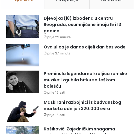
Djevojka (18) izbodena u centru
Beograda, osumnjičene imaju 15 i 13
godina
prije 29 minuta
Ova ulica je danas cijeli dan bez vode
prije 37 minuta
Preminula legendarna kraljica romske
muzike: Izgubila bitku sa teškom
bolešću
prije 16 sati
Maskirani razbojnici iz budvanskog
marketa odnijeli 320.000 evra
prije 16 sati
Kašiković: Zajedničkim snagama