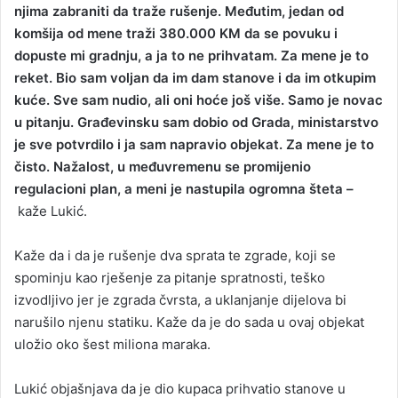
njima zabraniti da traže rušenje. Međutim, jedan od
komšija od mene traži 380.000 KM da se povuku i
dopuste mi gradnju, a ja to ne prihvatam. Za mene je to
reket. Bio sam voljan da im dam stanove i da im otkupim
kuće. Sve sam nudio, ali oni hoće još više. Samo je novac
u pitanju. Građevinsku sam dobio od Grada, ministarstvo
je sve potvrdilo i ja sam napravio objekat. Za mene je to
čisto. Nažalost, u međuvremenu se promijenio
regulacioni plan, a meni je nastupila ogromna šteta –
kaže Lukić.
Kaže da i da je rušenje dva sprata te zgrade, koji se
spominju kao rješenje za pitanje spratnosti, teško
izvodljivo jer je zgrada čvrsta, a uklanjanje dijelova bi
narušilo njenu statiku. Kaže da je do sada u ovaj objekat
uložio oko šest miliona maraka.
Lukić objašnjava da je dio kupaca prihvatio stanove u