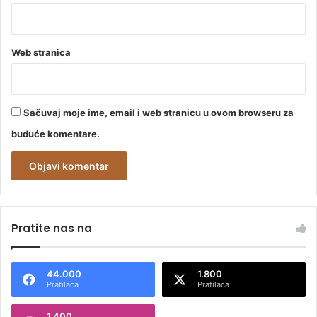
Web stranica
Sačuvaj moje ime, email i web stranicu u ovom browseru za
buduće komentare.
A
l
Pratite nas na
t
e
44.000
1.800
r
Pratilaca
Pratilaca
n
1.400