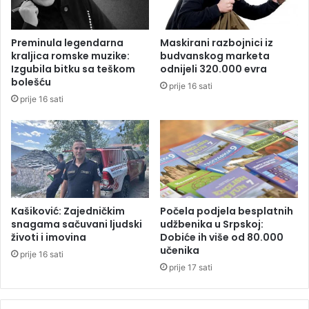
u
a
c
l
i
o
Preminula legendarna
Maskirani razbojnici iz
k
kraljica romske muzike:
budvanskog marketa
a
Izgubila bitku sa teškom
odnijeli 320.000 evra
l
bolešću
prije 16 sati
i
prije 16 sati
t
e
t
u
T
i
j
e
Kašiković: Zajedničkim
Počela podjela besplatnih
s
snagama sačuvani ljudski
udžbenika u Srpskoj:
životi i imovina
Dobiće ih više od 80.000
n
učenika
o
prije 16 sati
z
prije 17 sati
b
o