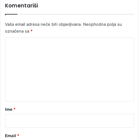
g
Komentariši
r
a
f
Vaša email adresa neće biti objavljivana.
Neophodna polja su
t
označena sa
*
i
n
K
g
o
a
m
e
n
t
a
r
Ime
*
*
Email
*