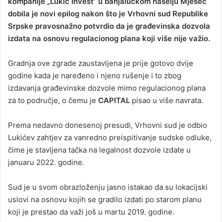
kompanije „Lukić Invest“ u banjalučkom naselju Mjesec
dobila je novi epilog nakon što je Vrhovni sud Republike
Srpske pravosnažno potvrdio da je građevinska dozvola
izdata na osnovu regulacionog plana koji više nije važio.
Gradnja ove zgrade zaustavljena je prije gotovo dvije
godine kada je naređeno i njeno rušenje i to zbog
izdavanja građevinske dozvole mimo regulacionog plana
za to područje, o čemu je
CAPITAL
pisao u više navrata.
Prema nedavno donesenoj presudi, Vrhovni sud je odbio
Lukićev zahtjev za vanredno preispitivanje sudske odluke,
čime je stavljena tačka na legalnost dozvole izdate u
januaru 2022. godine.
Sud je u svom obrazloženju jasno istakao da su lokacijski
uslovi na osnovu kojih se gradilo izdati po starom planu
koji je prestao da važi još u martu 2019. godine.