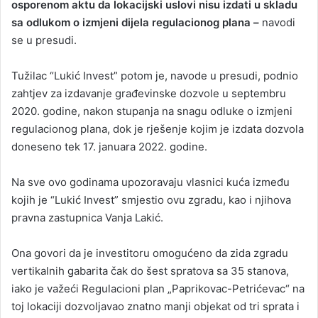
osporenom aktu da lokacijski uslovi nisu izdati u skladu
sa odlukom o izmjeni dijela regulacionog plana –
navodi
se u presudi.
Tužilac “Lukić Invest” potom je, navode u presudi, podnio
zahtjev za izdavanje građevinske dozvole u septembru
2020. godine, nakon stupanja na snagu odluke o izmjeni
regulacionog plana, dok je rješenje kojim je izdata dozvola
doneseno tek 17. januara 2022. godine.
Na sve ovo godinama upozoravaju vlasnici kuća između
kojih je “Lukić Invest” smjestio ovu zgradu, kao i njihova
pravna zastupnica Vanja Lakić.
Ona govori da je investitoru omogućeno da zida zgradu
vertikalnih gabarita čak do šest spratova sa 35 stanova,
iako je važeći Regulacioni plan „Paprikovac-Petrićevac“ na
toj lokaciji dozvoljavao znatno manji objekat od tri sprata i