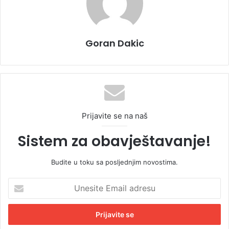
Goran Dakic
Prijavite se na naš
Sistem za obavještavanje!
Budite u toku sa posljednjim novostima.
U
n
e
s
i