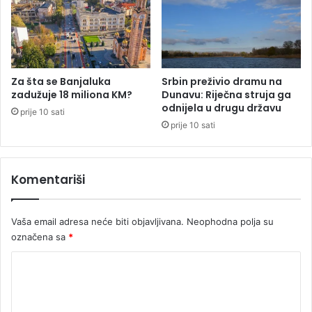
o
m
r
n
i
j
š
i
i
č
S
e
Za šta se Banjaluka
Srbin preživio dramu na
i
n
zadužuje 18 miliona KM?
Dunavu: Riječna struja ga
m
i
odnijela u drugu državu
prije 10 sati
a
h
prije 10 sati
n
z
i
a
ć
u
Komentariši
u
b
i
s
Vaša email adresa neće biti objavljivana.
Neophodna polja su
t
označena sa
*
v
o
K
Š
i
o
j
m
a