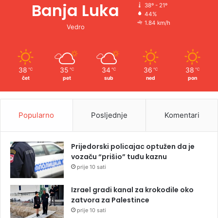
Banja Luka
38º - 21º
44%
1.84 km/h
Vedro
38
35
34
36
38
℃
℃
℃
℃
℃
čet
pet
sub
ned
pon
Popularno
Posljednje
Komentari
Prijedorski policajac optužen da je
vozaču “prišio” tuđu kaznu
prije 10 sati
Izrael gradi kanal za krokodile oko
zatvora za Palestince
prije 10 sati