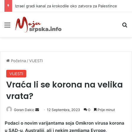
Izrael gradi kanal za krokodile oko zatvora za Palestince
Meni
P
Početna
/
VIJESTI
VIJESTI
Vraća li se korona na velika
vrata?
Goran Dakic
S
12 Septembra, 2023
0
Prije minut
e
Podaci o novim varijantama soja Omikron virusa korona
n
u SAD-u, Australiji, ali i nekim zemljama Evrope,
d