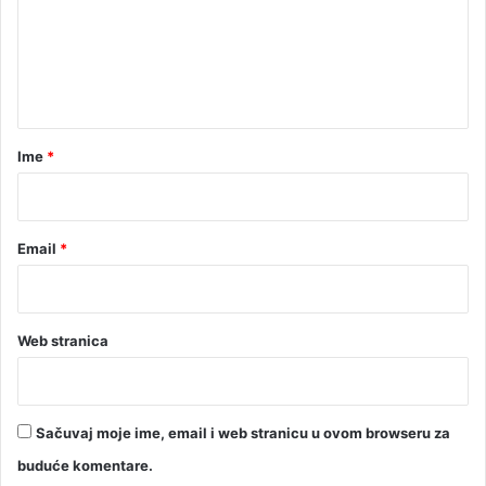
e
n
a
n
t
a
r
Ime
*
*
Email
*
Web stranica
Sačuvaj moje ime, email i web stranicu u ovom browseru za
buduće komentare.