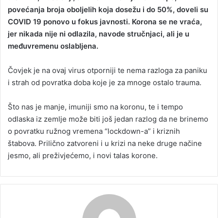
povećanja broja oboljelih koja dosežu i do 50%, doveli su
a
COVID 19 ponovo u fokus javnosti. Korona se ne vraća,
n
jer nikada nije ni odlazila, navode stručnjaci, ali je u
e
međuvremenu oslabljena.
m
a
i
Čovjek je na ovaj virus otporniji te nema razloga za paniku
l
i strah od povratka doba koje je za mnoge ostalo trauma.
Što nas je manje, imuniji smo na koronu, te i tempo
odlaska iz zemlje može biti još jedan razlog da ne brinemo
o povratku ružnog vremena “lockdown-a” i kriznih
štabova. Prilično zatvoreni i u krizi na neke druge načine
jesmo, ali preživjećemo, i novi talas korone.