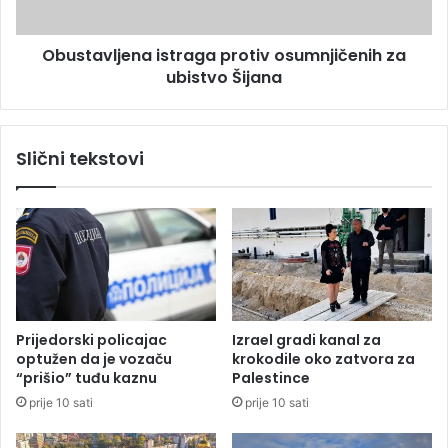
)
l
i
j
z
Obustavljena istraga protiv osumnjičenih za
e
S
ubistvo Šijana
n
j
a
e
i
n
s
Slični tekstovi
i
t
c
r
e
a
d
g
a
a
j
p
e
r
b
o
u
t
Prijedorski policajac
Izrael gradi kanal za
b
i
optužen da je vozaču
krokodile oko zatvora za
r
v
“prišio” tuđu kaznu
Palestince
e
o
prije 10 sati
prije 10 sati
g
s
B
u