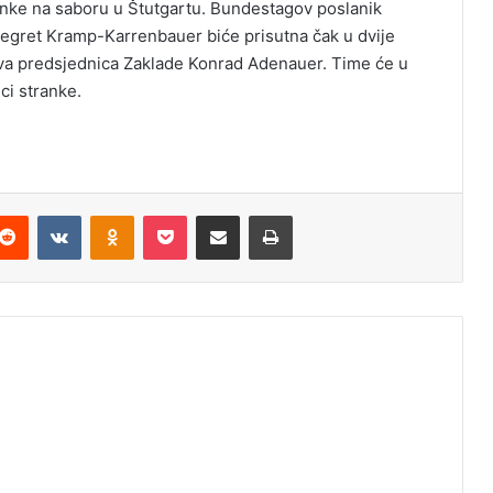
ranke na saboru u Štutgartu. Bundestagov poslanik
egret Kramp-Karrenbauer biće prisutna čak u dvije
ova predsjednica Zaklade Konrad Adenauer. Time će u
ici stranke.
Reddit
VKontakte
Odnoklassniki
Pocket
Podijeli putem Emaila
Odštampaj