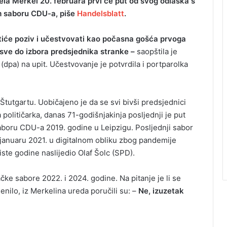
la Merkel 20. februara prvi će put od svog odlaska s
m saboru CDU-a, piše
Handelsblatt
.
tiće poziv i učestvovati kao počasna gošća prvoga
sve do izbora predsjednika stranke –
saopštila je
(dpa) na upit. Učestvovanje je potvrdila i portparolka
 Štutgartu. Uobičajeno je da se svi bivši predsjednici
 političarka, danas 71-godišnjakinja posljednji je put
boru CDU-a 2019. godine u Leipzigu. Posljednji sabor
januaru 2021. u digitalnom obliku zbog pandemije
iste godine naslijedio Olaf Šolc (SPD).
čke sabore 2022. i 2024. godine. Na pitanje je li se
nilo, iz Merkelina ureda poručili su: –
Ne, izuzetak