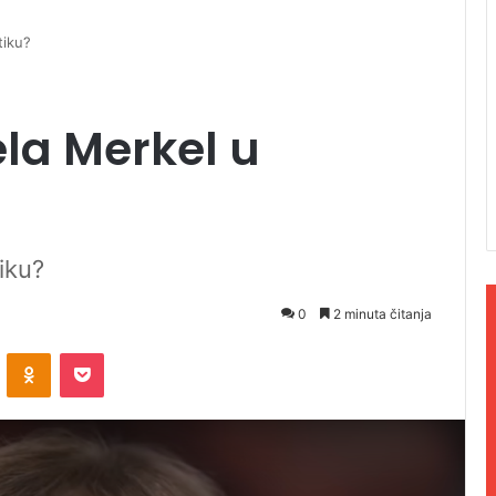
tiku?
ela Merkel u
iku?
0
2 minuta čitanja
ontakte
Odnoklassniki
Pocket