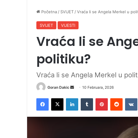
Početna
/
SVIJET
/
Vraća li se Angela Merkel u poli
SVIJET
VIJESTI
Vraća li se Ang
politiku?
Vraća li se Angela Merkel u polit
Goran Dakic
S
10 Februara, 2026
e
Facebook
X
LinkedIn
Tumblr
Pinterest
Reddit
VK
n
d
a
n
e