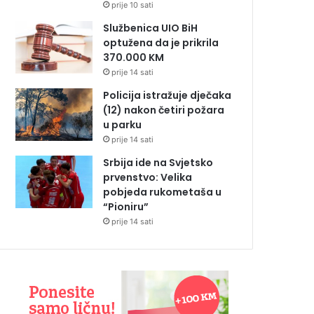
prije 10 sati
Službenica UIO BiH
optužena da je prikrila
370.000 KM
prije 14 sati
Policija istražuje dječaka
(12) nakon četiri požara
u parku
prije 14 sati
Srbija ide na Svjetsko
prvenstvo: Velika
pobjeda rukometaša u
“Pioniru”
prije 14 sati