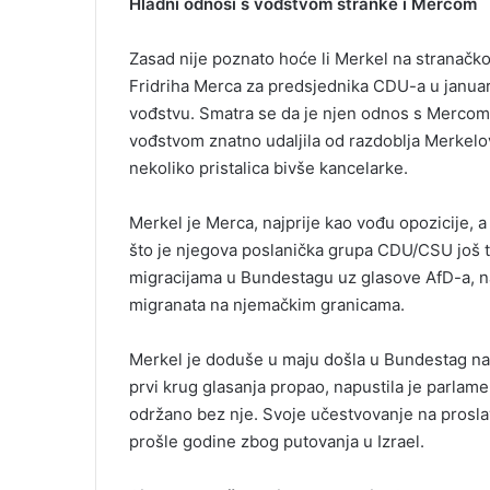
Hladni odnosi s vođstvom stranke i Mercom
Zasad nije poznato hoće li Merkel na stranačko
Fridriha Merca za predsjednika CDU-a u janua
vođstvu. Smatra se da je njen odnos s Mercom 
vođstvom znatno udaljila od razdoblja Merkelo
nekoliko pristalica bivše kancelarke.
Merkel je Merca, najprije kao vođu opozicije, a 
što je njegova poslanička grupa CDU/CSU još 
migracijama u Bundestagu uz glasove AfD-a, naz
migranata na njemačkim granicama.
Merkel je doduše u maju došla u Bundestag na 
prvi krug glasanja propao, napustila je parlame
održano bez nje. Svoje učestvovanje na prosla
prošle godine zbog putovanja u Izrael.