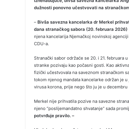
Iznenađujuće, bivša savezna kancelarka Ange
dužnosti ponovno učestvovati na stranačko
–
Bivša savezna kancelarka dr Merkel prihva
dana stranačkog sabora (20. februara 2026) 
njena kancelarija Njemačkoj novinskoj agenciji 
CDU-a.
Stranački sabor održaće se 20. i 21. februara u
stranke pozivaju kao počasni gosti. Kao aktivna
fizički učestvovala na saveznom stranačkom sa
tokom njenog mandata kancelarke održan je u 
virusa korona, prije nego što ju je u decembru 
Merkel nije prihvatila pozive na savezne strana
njeno “poslijemandatno shvatanje“ sada promije
potvrđuje pravilo. –