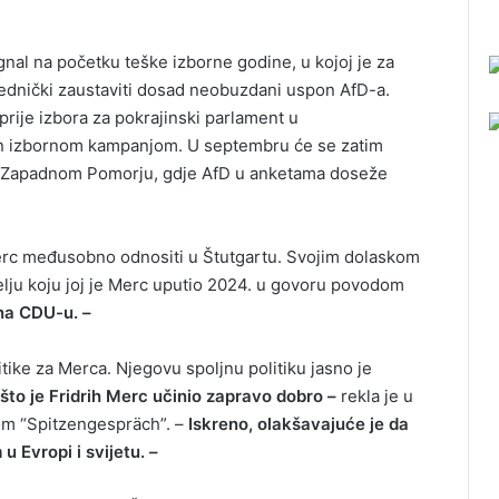
gnal na početku teške izborne godine, u kojoj je za
jednički zaustaviti dosad neobuzdani uspon AfD-a.
prije izbora za pokrajinski parlament u
en izbornom kampanjom. U septembru će se zatim
rg-Zapadnom Pomorju, gdje AfD u anketama doseže
 Merc međusobno odnositi u Štutgartu. Svojim dolaskom
elju koju joj je Merc uputio 2024. u govoru povodom
na CDU-u. –
tike za Merca. Njegovu spoljnu politiku jasno je
to je Fridrih Merc učinio zapravo dobro –
rekla je u
om “Spitzengespräch”. –
Iskreno, olakšavajuće je da
Evropi i svijetu. –