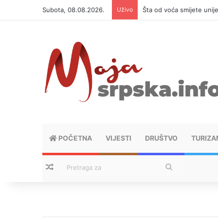
Subota, 08.08.2026.
Uživo
Šta od voća smijete unij
POČETNA
VIJESTI
DRUŠTVO
TURIZA
Nasumični tekstovi
Pretraga
za