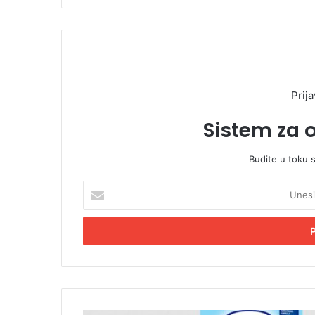
Prija
Sistem za 
Budite u toku 
U
n
e
s
i
t
e
E
m