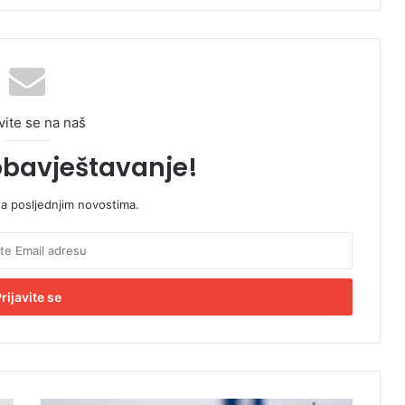
vite se na naš
obavještavanje!
sa posljednjim novostima.