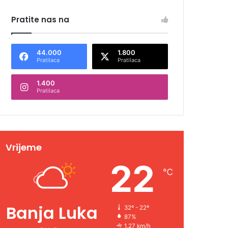
Pratite nas na
44.000
1.800
Pratilaca
Pratilaca
1.400
Pratilaca
Vrijeme
22
℃
Banja Luka
32º - 22º
87%
1.27 km/h