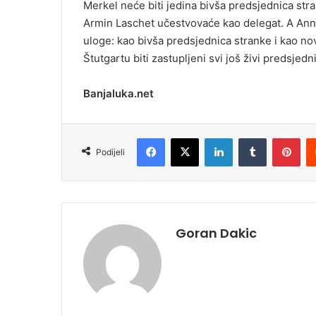
Merkel neće biti jedina bivša predsjednica st
Armin Laschet učestvovaće kao delegat. A Ann
uloge: kao bivša predsjednica stranke i kao n
Štutgartu biti zastupljeni svi još živi predsjedn
Banjaluka.net
Facebook
X
LinkedIn
Tumblr
Pinterest
Podijeli
Goran Dakic