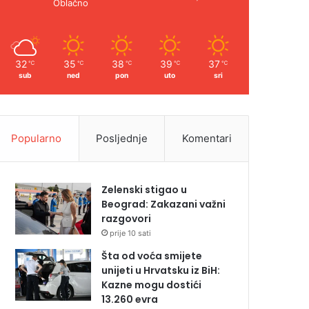
Oblačno
32
35
38
39
37
℃
℃
℃
℃
℃
sub
ned
pon
uto
sri
Popularno
Posljednje
Komentari
Zelenski stigao u
Beograd: Zakazani važni
razgovori
prije 10 sati
Šta od voća smijete
unijeti u Hrvatsku iz BiH:
Kazne mogu dostići
13.260 evra