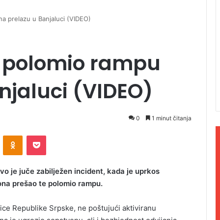
a prelazu u Banjaluci (VIDEO)
 polomio rampu
njaluci (VIDEO)
0
1 minut čitanja
ontakte
Odnoklassniki
Pocket
o je juče zabilježen incident, kada je uprkos
iona prešao te polomio rampu.
znice Republike Srpske, ne poštujući aktiviranu