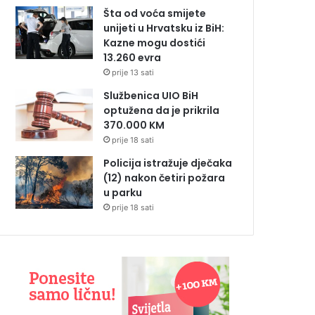
Šta od voća smijete
unijeti u Hrvatsku iz BiH:
Kazne mogu dostići
13.260 evra
prije 13 sati
Službenica UIO BiH
optužena da je prikrila
370.000 KM
prije 18 sati
Policija istražuje dječaka
(12) nakon četiri požara
u parku
prije 18 sati