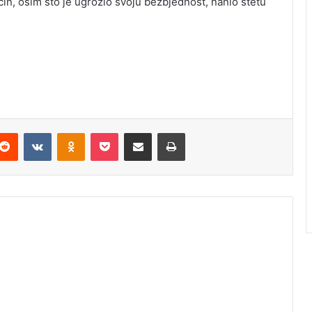
čin, osim što je ugrozio svoju bezbjednost, nanio štetu
Reddit
VKontakte
Odnoklassniki
Pocket
Podijeli putem Emaila
Odštampaj