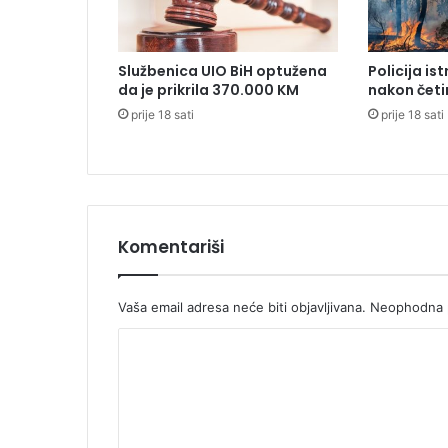
r
u
u
Službenica UIO BiH optužena
Policija is
p
da je prikrila 370.000 KM
nakon četi
s
prije 18 sati
prije 18 sati
i
h
i
j
a
t
r
Komentariši
i
j
i
Vaša email adresa neće biti objavljivana.
Neophodna p
u
K
M
o
o
d
m
r
i
e