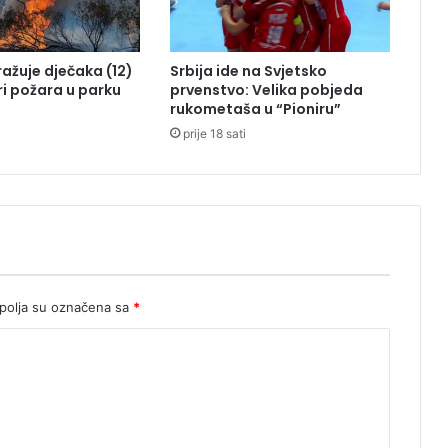
n
u
tražuje dječaka (12)
Srbija ide na Svjetsko
ri požara u parku
prvenstvo: Velika pobjeda
rukometaša u “Pioniru”
prije 18 sati
olja su označena sa
*