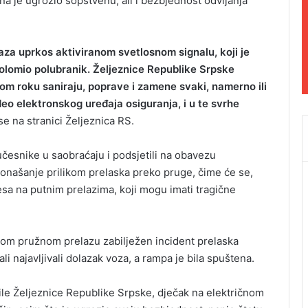
na je ugrozio sopstvenu, ali i bezbjednost odvijanja
za uprkos aktiviranom svetlosnom signalu, koji je
 polomio polubranik. Željeznice Republike Srpske
m roku saniraju, poprave i zamene svaki, namerno ili
i deo elektronskog uređaja osiguranja, i u te svrhe
e na stranici Željeznica RS.
česnike u saobraćaju i podsjetili na obavezu
onašanje prilikom prelaska preko pruge, čime će se,
desa na putnim prelazima, koji mogu imati tragične
tom pružnom prelazu zabilježen incident prelaska
i najavljivali dolazak voza, a rampa je bila spuštena.
vile Željeznice Republike Srpske, dječak na električnom