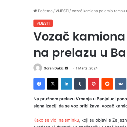
Početna
/
VIJESTI
/
Vozač kamiona polomio rampu n
VIJESTI
Vozač kamiona
na prelazu u Ba
Goran Dakic
S
1 Marta, 2024
e
Facebook
X
LinkedIn
Tumblr
Pinterest
Reddit
VK
n
d
a
Na pružnom prelazu Vrbanja u Banjaluci ponov
n
signalizaciji da se voz približava, vozač kam
e
m
Kako se vidi na sminku
, koji su objavile Želje
a