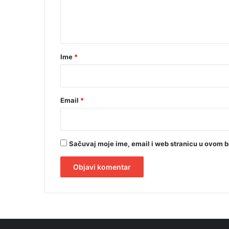
č
n
i
t
a
r
Ime
*
*
Email
*
Sačuvaj moje ime, email i web stranicu u ovom 
A
l
t