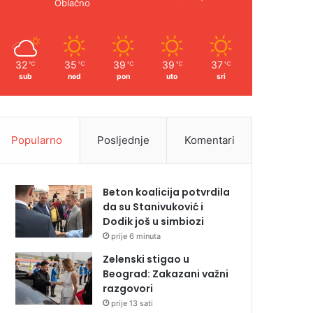
Oblačno
32
35
39
39
37
℃
℃
℃
℃
℃
sub
ned
pon
uto
sri
Popularno
Posljednje
Komentari
Beton koalicija potvrdila
da su Stanivuković i
Dodik još u simbiozi
prije 6 minuta
Zelenski stigao u
Beograd: Zakazani važni
razgovori
prije 13 sati