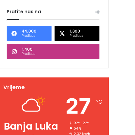
Pratite nas na
44.000
1.800
Pratilaca
Pratilaca
1.400
Pratilaca
Vrijeme
27
℃
Banja Luka
32º - 22º
54%
2.32 km/h