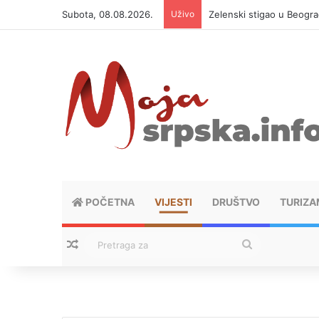
Subota, 08.08.2026.
Uživo
Zelenski stigao u Beogra
POČETNA
VIJESTI
DRUŠTVO
TURIZA
Nasumični tekstovi
Pretraga
za