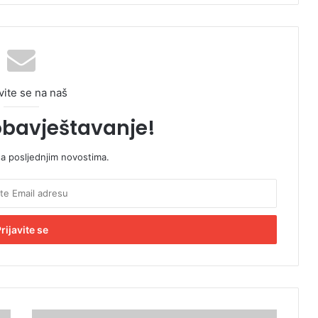
vite se na naš
obavještavanje!
sa posljednjim novostima.
M