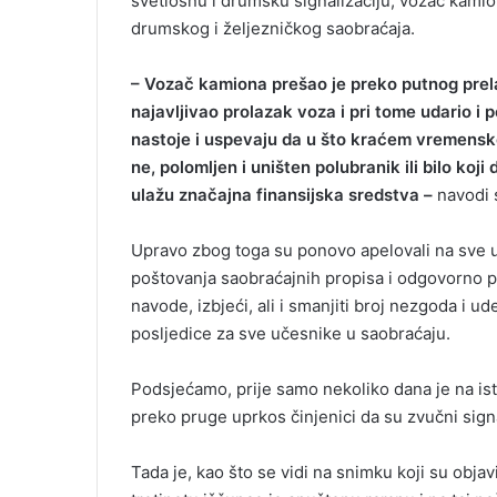
svetlosnu i drumsku signalizaciju, vozač kamio
i
drumskog i željezničkog saobraćaja.
l
– Vozač kamiona prešao je preko putnog prela
najavljivao prolazak voza i pri tome udario i
nastoje i uspevaju da u što kraćem vremensko
ne, polomljen i uništen polubranik ili bilo koj
ulažu značajna finansijska sredstva –
navodi s
Upravo zbog toga su ponovo apelovali na sve u
poštovanja saobraćajnih propisa i odgovorno p
navode, izbjeći, ali i smanjiti broj nezgoda i u
posljedice za sve učesnike u saobraćaju.
Podsjećamo, prije samo nekoliko dana je na is
preko pruge uprkos činjenici da su zvučni signal
Tada je, kao što se vidi na snimku koji su obja