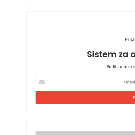
Prija
Sistem za 
Budite u toku 
U
n
e
s
i
t
e
E
m
P