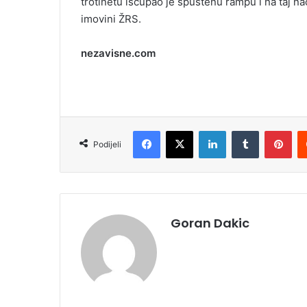
trotinetu iščupao je spuštenu rampu i na taj na
imovini ŽRS.
nezavisne.com
Facebook
X
LinkedIn
Tumblr
Pinterest
Podijeli
Goran Dakic