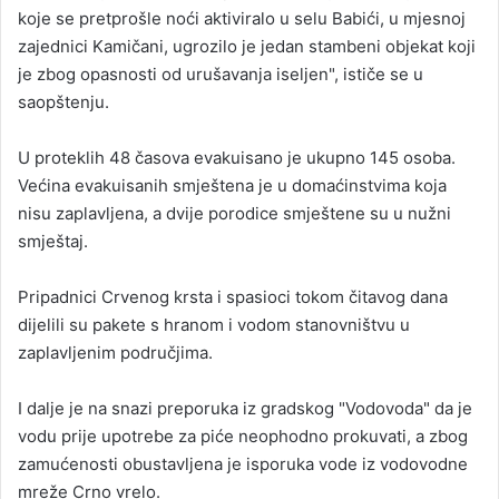
koje se pretprošle noći aktiviralo u selu Babići, u mjesnoj
zajednici Kamičani, ugrozilo je jedan stambeni objekat koji
je zbog opasnosti od urušavanja iseljen", ističe se u
saopštenju.
U proteklih 48 časova evakuisano je ukupno 145 osoba.
Većina evakuisanih smještena je u domaćinstvima koja
nisu zaplavljena, a dvije porodice smještene su u nužni
smještaj.
Pripadnici Crvenog krsta i spasioci tokom čitavog dana
dijelili su pakete s hranom i vodom stanovništvu u
zaplavljenim područjima.
I dalje je na snazi preporuka iz gradskog "Vodovoda" da je
vodu prije upotrebe za piće neophodno prokuvati, a zbog
zamućenosti obustavljena je isporuka vode iz vodovodne
mreže Crno vrelo.