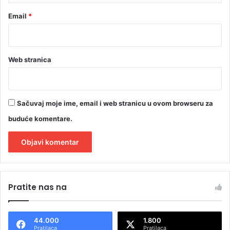
Email
*
Web stranica
Sačuvaj moje ime, email i web stranicu u ovom browseru za
buduće komentare.
A
l
Pratite nas na
t
e
44.000
1.800
r
Pratilaca
Pratilaca