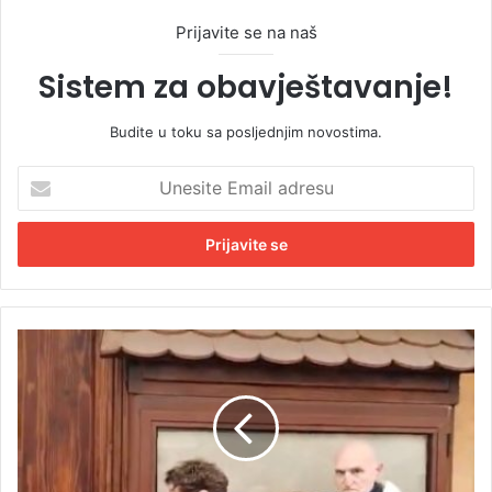
Prijavite se na naš
Sistem za obavještavanje!
Budite u toku sa posljednjim novostima.
U
n
e
s
i
t
e
E
O
m
b
a
j
i
a
l
v
a
l
d
j