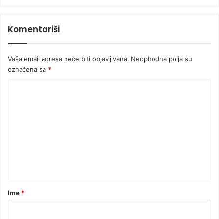
d
u
Komentariši
ž
i
v
Vaša email adresa neće biti objavljivana.
Neophodna polja su
o
označena sa
*
t
a
K
o
m
e
n
t
a
r
Ime
*
*