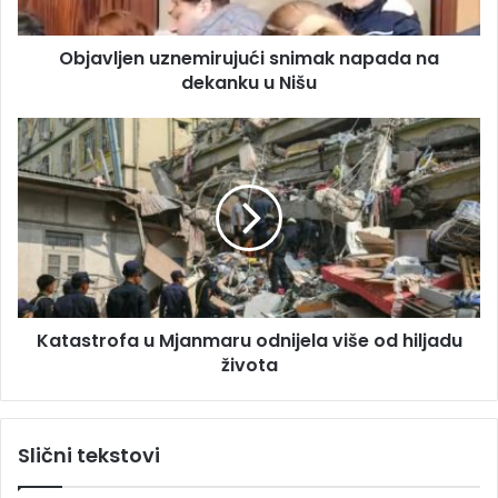
r
e
e
n
s
Objavljen uznemirujući snimak napada na
u
u
dekanku u Nišu
z
n
e
K
m
a
i
t
r
a
u
s
j
t
u
r
ć
o
i
f
s
Katastrofa u Mjanmaru odnijela više od hiljadu
a
n
života
u
i
M
m
j
a
a
Slični tekstovi
k
n
n
m