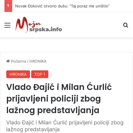
Novak Đoković otvorio dušu: “Taj poraz me uništio”
Meni
P
Početna
/
HRONIKA
HRONIKA
TOP 1
Vlado Đajić i Milan Ćurlić
prijavljeni policiji zbog
lažnog predstavljanja
Vlado Đajić i Milan Ćurlić prijavljeni policiji zbog
lažnog predstavljanja