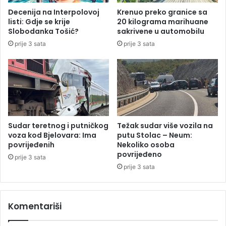
d
k
Decenija na Interpolovoj
Krenuo preko granice sa
i
a
listi: Gdje se krije
20 kilograma marihuane
n
z
Slobodanka Tošić?
sakrivene u automobilu
a
a
prije 3 sata
prije 3 sata
z
d
b
r
o
ž
g
a
u
n
b
n
i
a
s
A
Sudar teretnog i putničkog
Težak sudar više vozila na
t
e
voza kod Bjelovara: Ima
putu Stolac – Neum:
v
r
povrijeđenih
Nekoliko osoba
a
povrijeđeno
o
prije 3 sata
A
d
prije 3 sata
r
r
i
o
e
m
Komentariši
l
u
a
T