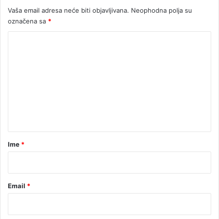
B
i
Vaša email adresa neće biti objavljivana.
Neophodna polja su
o
v
označena sa
*
g
a
d
t
K
a
n
o
o
m
v
e
i
ć
n
a
t
a
r
Ime
*
*
Email
*