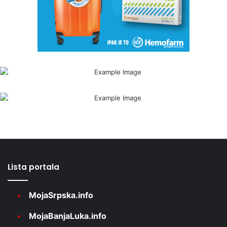
Lista portala
MojaSrpska.info
MojaBanjaLuka.info