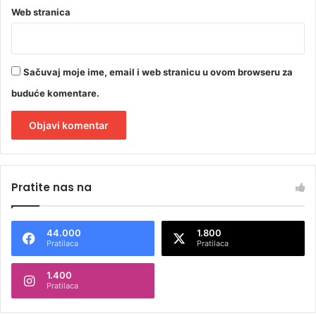
Web stranica
Sačuvaj moje ime, email i web stranicu u ovom browseru za
buduće komentare.
A
l
Pratite nas na
t
e
44.000
1.800
r
Pratilaca
Pratilaca
n
1.400
a
Pratilaca
t