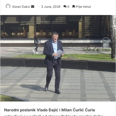
Goran Dakic
S
3 Juna, 2026
0
Prije minut
e
n
d
a
n
e
m
a
i
l
Narodni poslanik Vlado Đajić i Milan Ćurlić Ćurla