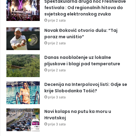
Spektakularna druga noć Freshwave
festivala : Od regionalnih hitova do
svjetskog elektronskog zvuka
prije 2 sata
Novak Đoković otvorio dušu: “Taj
poraz me uništio”
prije 2 sata
Danas naoblačenje uz lokalne
pljuskove i blagi pad temperature
prije 2 sata
Decenija na Interpolovoj listi: Gdje se
krije Slobodanka Tošić?
prije 3 sata
Novi kolaps na putu ka moru u
Hrvatskoj
prije 3 sata