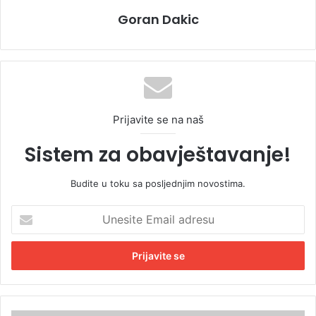
Goran Dakic
Prijavite se na naš
Sistem za obavještavanje!
Budite u toku sa posljednjim novostima.
U
n
e
s
i
t
e