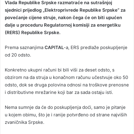
Vlada Republike Srpske razmatraće na sutrašnjoj
n
sjednici prijedlog „Elektroprivrede Republike Srpske“ za
d
povećanje cijene struje, nakon čega će on biti upućen
a
dalje u proceduru Regulatornoj komisiji za energetiku
n
(RERS) Republike Srpske.
e
m
a
Prema saznanjima
CAPITAL
-a, ERS predlaže poskupljenje
i
od 20 odsto.
l
Konkretno ukupni računi bi bili viši za deset odsto, s
obzirom na da struja u konačnom računu učestvuje oko 50
odsto, dok se druga polovina odnosi na troškove prenosne
i distributivne mrežarine koji bar za sada ostaju isti.
Nema sumnje da će do poskupljenja doći, samo je pitanje
u kojem obimu, što je i ranije potvrđeno od strane najviših
zvaničnika Srpske.