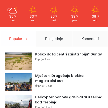
35
33
36
39
38
℃
℃
℃
℃
℃
pet
sub
ned
pon
uto
Popularno
Posljednje
Komentari
Koliko data centri zaista “piju” Dunav
prije 9 sati
Mještani Dragočaja blokirali
magistralni put
prije 10 sati
Helikopter ponovo gasi vatru u selima
kod Trebinja
prije 11 sati