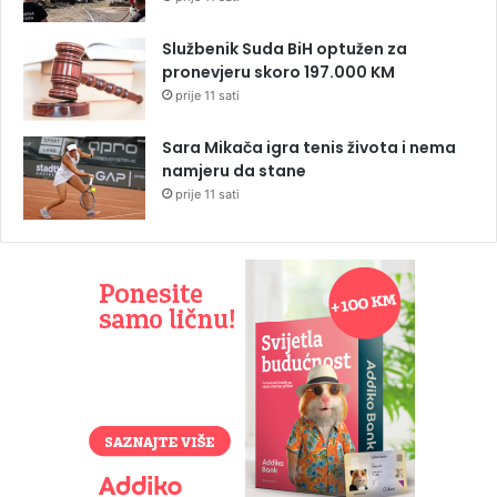
Službenik Suda BiH optužen za
pronevjeru skoro 197.000 KM
prije 11 sati
Sara Mikača igra tenis života i nema
namjeru da stane
prije 11 sati