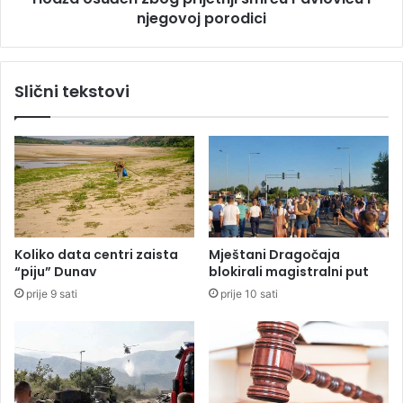
L
njegovoj porodici
n
a
z
k
b
t
o
Slični tekstovi
a
g
š
p
i
r
m
i
a
j
p
e
o
t
v
n
r
j
Koliko data centri zaista
Mještani Dragočaja
i
i
“piju” Dunav
blokirali magistralni put
j
s
prije 9 sati
prije 10 sati
e
m
đ
r
e
ć
n
u
o
P
u
a