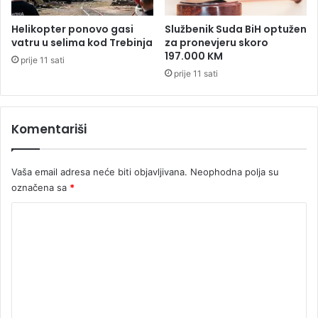
"
v
S
l
Helikopter ponovo gasi
Službenik Suda BiH optužen
u
o
vatru u selima kod Trebinja
za pronevjeru skoro
p
v
197.000 KM
prije 11 sati
e
i
prije 11 sati
r
ć
m
u
e
i
n
Komentariši
n
i
j
z
e
a
Vaša email adresa neće biti objavljivana.
Neophodna polja su
g
z
o
označena sa
*
o
v
K
v
o
u
j
o
"
p
m
o
r
e
o
n
d