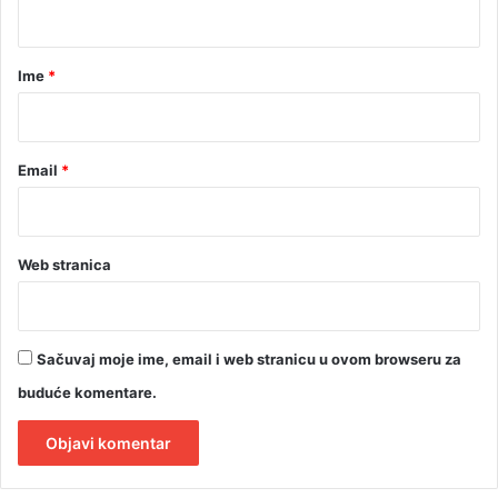
t
i
c
a
i
r
Ime
*
*
Email
*
Web stranica
Sačuvaj moje ime, email i web stranicu u ovom browseru za
buduće komentare.
A