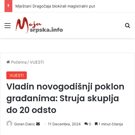
Mještani Dragočaja blokirali magistralni put
Meni
P
Početna
/
VIJESTI
VIJESTI
Vladin novogodišnji poklon
građanima: Struja skuplja
do 20 odsto
Goran Dakic
S
11 Decembra, 2024
0
1 minut čitanja
e