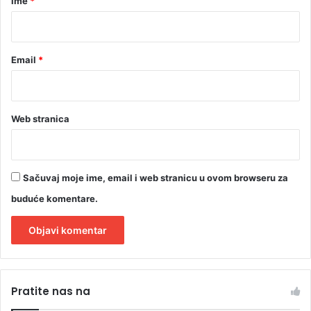
Ime
*
*
Email
*
Web stranica
Sačuvaj moje ime, email i web stranicu u ovom browseru za
buduće komentare.
A
l
Pratite nas na
t