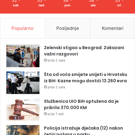
32
35
38
38
35
sub
ned
pon
uto
sri
Popularno
Posljednje
Komentari
Zelenski stigao u Beograd: Zakazani
važni razgovori
prije 2 sata
Šta od voća smijete unijeti u Hrvatsku
iz BiH: Kazne mogu dostići 13.260 evra
prije 2 sata
Službenica UIO BiH optužena da je
prikrila 370.000 KM
prije 7 sati
Policija istražuje dječaka (12) nakon
četiri požara u parku