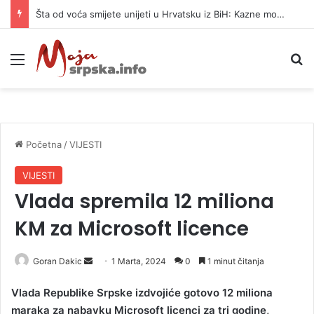
Šta od voća smijete unijeti u Hrvatsku iz BiH: Kazne mogu dostići 13.260 evra
Meni
P
Početna
/
VIJESTI
VIJESTI
Vlada spremila 12 miliona
KM za Microsoft licence
Goran Dakic
S
1 Marta, 2024
0
1 minut čitanja
e
Vlada Republike Srpske izdvojiće gotovo 12 miliona
n
maraka za nabavku Microsoft licenci za tri godine,
d