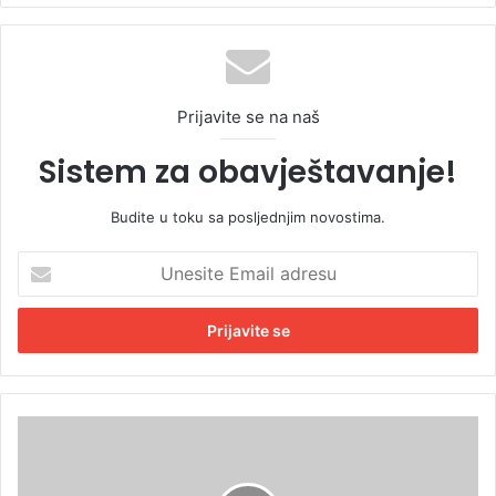
Prijavite se na naš
Sistem za obavještavanje!
Budite u toku sa posljednjim novostima.
U
n
e
s
i
t
e
E
M
m
e
a
t
i