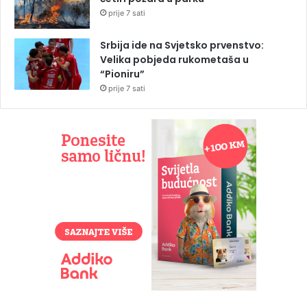
prije 7 sati
Srbija ide na Svjetsko prvenstvo:
Velika pobjeda rukometaša u
“Pioniru”
prije 7 sati