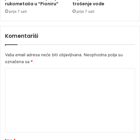
j
rukometaša u “Pioniru”
trošenje vode
e
prije 7 sati
prije 7 sati
v
i
k
Komentariši
,
S
o
Vaša email adresa neće biti objavljivana.
Neophodna polja su
k
označena sa
*
o
l
K
a
c
o
m
e
n
t
a
r