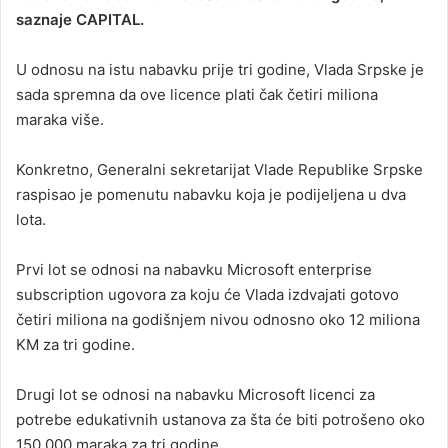
saznaje CAPITAL.
a
n
U odnosu na istu nabavku prije tri godine, Vlada Srpske je
e
sada spremna da ove licence plati čak četiri miliona
m
a
maraka više.
i
l
Konkretno, Generalni sekretarijat Vlade Republike Srpske
raspisao je pomenutu nabavku koja je podijeljena u dva
lota.
Prvi lot se odnosi na nabavku Microsoft enterprise
subscription ugovora za koju će Vlada izdvajati gotovo
četiri miliona na godišnjem nivou odnosno oko 12 miliona
KM za tri godine.
Drugi lot se odnosi na nabavku Microsoft licenci za
potrebe edukativnih ustanova za šta će biti potrošeno oko
150.000 maraka za tri godine.