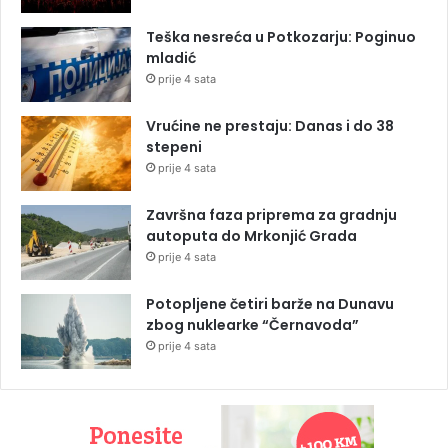
Teška nesreća u Potkozarju: Poginuo
mladić
prije 4 sata
Vrućine ne prestaju: Danas i do 38
stepeni
prije 4 sata
Završna faza priprema za gradnju
autoputa do Mrkonjić Grada
prije 4 sata
Potopljene četiri barže na Dunavu
zbog nuklearke “Černavoda”
prije 4 sata