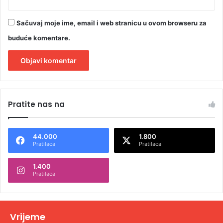
Sačuvaj moje ime, email i web stranicu u ovom browseru za
buduće komentare.
A
l
Pratite nas na
t
e
44.000
1.800
r
Pratilaca
Pratilaca
n
1.400
a
Pratilaca
t
i
v
Vrijeme