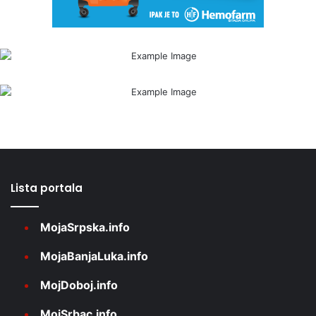
Lista portala
MojaSrpska.info
MojaBanjaLuka.info
MojDoboj.info
MojSrbac.info