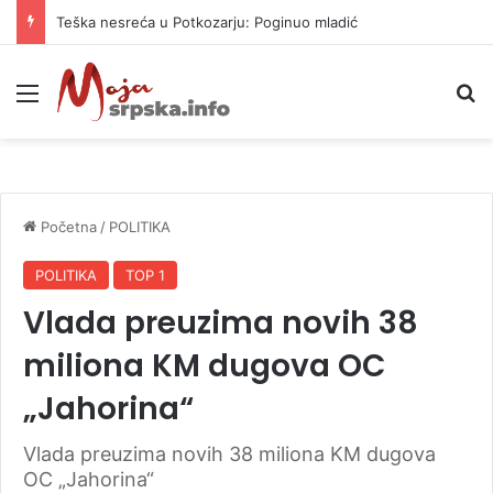
Vrućine ne prestaju: Danas i do 38 stepeni
Meni
P
Početna
/
POLITIKA
POLITIKA
TOP 1
Vlada preuzima novih 38
miliona KM dugova OC
„Jahorina“
Vlada preuzima novih 38 miliona KM dugova
OC „Jahorina“