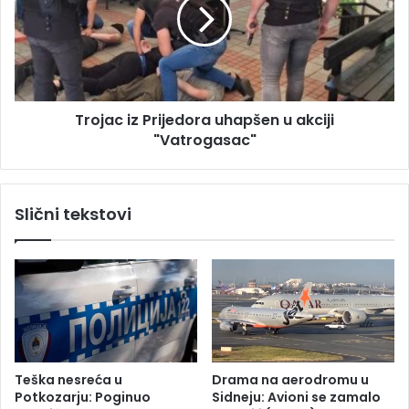
n
j
u
a
o
c
p
i
r
z
o
P
t
Trojac iz Prijedora uhapšen u akciji
r
o
"Vatrogasac"
i
j
j
e
e
r
d
Slični tekstovi
e
o
j
r
-
a
h
u
a
h
d
a
ž
p
i
š
B
e
Teška nesreća u
Drama na aerodromu u
o
n
Potkozarju: Poginuo
Sidneju: Avioni se zamalo
g
u