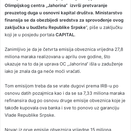
Olimpijskog centra „Jahorina“ izvrši pretvaranje
preuzetog duga u osnovni kapital društva. Ministarstvo
finansija se da obezbijedi sredstva za sprovođenje ovog
zaključka u budžetu Republike Srpske
“, piše u zaključku
koji je u posjedu portala
CAPITAL
.
Zanimljivo je da je četvrta emisija obveznica vrijedna 27,8
miliona maraka realizovana u aprilu ove godine, što
ukazuje na to da je uprava OC „Jahorina“ išla u zaduženje
iako je znala da ga neće moći vraćati.
Tom emisijom treba da se vrate dugovi prema IRB-u po
osnovu datih pozajmica kao i da se sa 7,33 miliona maraka
refinansira dug po osnovu druge emisije obveznica koje je
takođe kupovala ova banka i sve to ponovo uz garanciju
Vlade Republike Srpske.
Novac iz prve emisije obveznica vrijedne 15 miliona