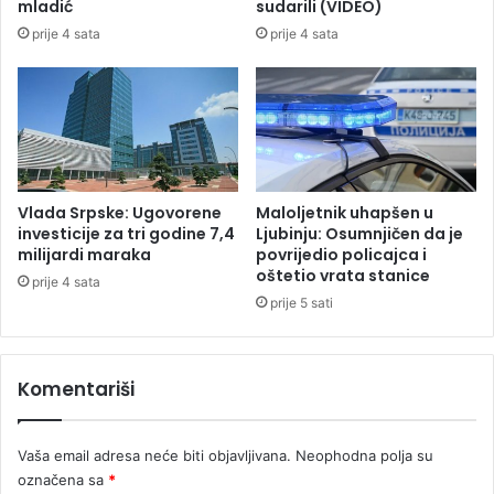
mladić
sudarili (VIDEO)
d
a
prije 4 sata
prije 4 sata
a
k
n
c
S
i
t
j
j
i
e
"
p
V
a
a
Vlada Srpske: Ugovorene
Maloljetnik uhapšen u
n
t
investicije za tri godine 7,4
Ljubinju: Osumnjičen da je
o
r
milijardi maraka
povrijedio policajca i
v
oštetio vrata stanice
o
prije 4 sata
i
g
prije 5 sati
ć
a
s
a
Komentariši
c
"
Vaša email adresa neće biti objavljivana.
Neophodna polja su
označena sa
*