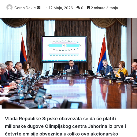
Goran Dakic
S
12 Maja, 2026
0
2 minuta čitanja
e
n
d
a
n
e
m
a
i
l
Vlada Republike Srpske obavezala se da će platiti
milionske dugove Olimpijskog centra Jahorina iz prve i
četvrte emisije obveznica ukoliko ovo akcionarsko