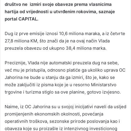
društvo ne izmiri svoje obaveze prema vlasnicima
hartija od vrijednosti u utvrđenim rokovima, saznaje
portal CAPITAL.
Dug iz prve emisije iznosi 10,6 miliona maraka, a iz četvrte
27,8 miliona KM, što znači da je na ovaj način Vlada
preuzela obavezu od ukupno 38,4 miliona marka.
Preciznije, Vlada nije automatski preuzela dug na sebe,
već mu je pristupila, odnosno platiće ga ukoliko uprava OC
Jahorina ne bude u stanju da ga izmiri, što je, kako se
može zaključiti iz pisma koje je u resorno Ministarstvo
trgovine i turizma stiglo sa ove planine, gotovo izvjesno.
Naime, iz OC Jahorina su u svojoj inicijativi naveli da usljed
promijenjenih ekonomskih okolnosti, povećanja
operativnih troškova, sezonske prirode poslovanja kao i
obaveza koje su proizašle iz intenzivnog investicionog