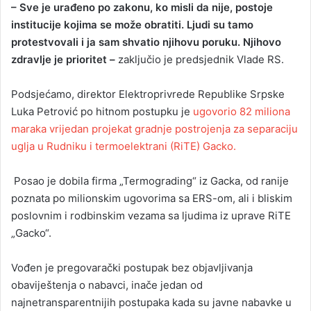
– Sve je urađeno po zakonu, ko misli da nije, postoje
institucije kojima se može obratiti. Ljudi su tamo
protestvovali i ja sam shvatio njihovu poruku. Njihovo
zdravlje je prioritet –
zaključio je predsjednik Vlade RS.
Podsjećamo, direktor Elektroprivrede Republike Srpske
Luka Petrović po hitnom postupku je
ugovorio 82 miliona
maraka vrijedan projekat gradnje postrojenja za separaciju
uglja u Rudniku i termoelektrani (RiTE) Gacko.
Posao je dobila firma „Termograding“ iz Gacka, od ranije
poznata po milionskim ugovorima sa ERS-om, ali i bliskim
poslovnim i rodbinskim vezama sa ljudima iz uprave RiTE
„Gacko“.
Vođen je pregovarački postupak bez objavljivanja
obaviještenja o nabavci, inače jedan od
najnetransparentnijih postupaka kada su javne nabavke u