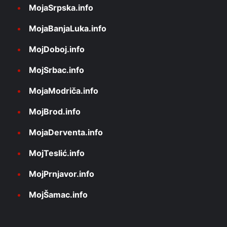
MojaSrpska.info
MojaBanjaLuka.info
MojDoboj.info
MojSrbac.info
MojaModriča.info
MojBrod.info
MojaDerventa.info
MojTeslić.info
MojPrnjavor.info
MojŠamac.info