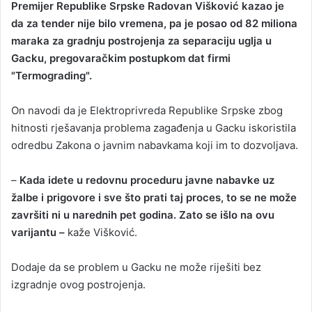
Premijer Republike Srpske Radovan Višković kazao je
n
da
za
tender nije bilo vremena, pa je posao od 82 miliona
d
maraka za gradnju postrojenja za separaciju uglja u
a
Gacku, pregovaračkim postupkom dat firmi
n
"Termograding".
e
m
a
On navodi da je Elektroprivreda Republike Srpske zbog
i
hitnosti rješavanja problema zagađenja u Gacku iskoristila
l
odredbu Zakona o javnim nabavkama koji im to dozvoljava.
–
Kada idete u redovnu proceduru javne nabavke uz
žalbe i prigovore i sve što prati taj proces, to se ne može
završiti ni u narednih pet godina. Zato se išlo na ovu
varijantu –
kaže Višković.
Dodaje da se problem u Gacku ne može riješiti bez
izgradnje ovog postrojenja.