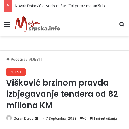
Novak Đoković otvorio dušu: “Taj poraz me uništio”
Meni
P
Početna
/
VIJESTI
VIJESTI
Višković brzinom pravda
izbjegavanje tendera od 82
miliona KM
Goran Dakic
S
7 Septembra, 2023
0
1 minut čitanja
e