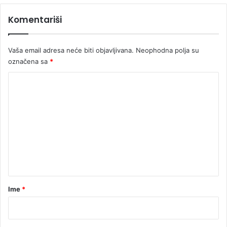
m
p
Komentariši
i
t
k
Vaša email adresa neće biti objavljivana.
Neophodna polja su
e
označena sa
*
v
o
K
d
o
e
m
e
n
t
a
r
Ime
*
*