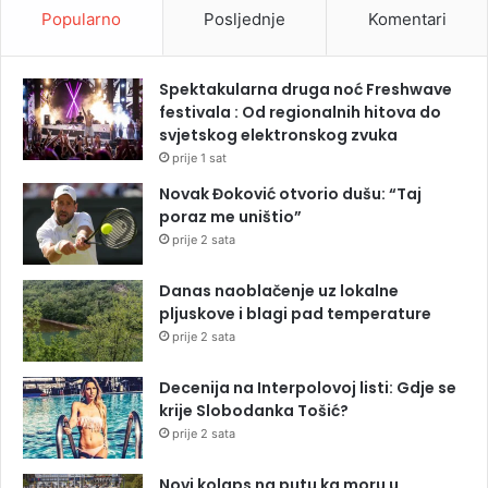
Popularno
Posljednje
Komentari
Spektakularna druga noć Freshwave
festivala : Od regionalnih hitova do
svjetskog elektronskog zvuka
prije 1 sat
Novak Đoković otvorio dušu: “Taj
poraz me uništio”
prije 2 sata
Danas naoblačenje uz lokalne
pljuskove i blagi pad temperature
prije 2 sata
Decenija na Interpolovoj listi: Gdje se
krije Slobodanka Tošić?
prije 2 sata
Novi kolaps na putu ka moru u