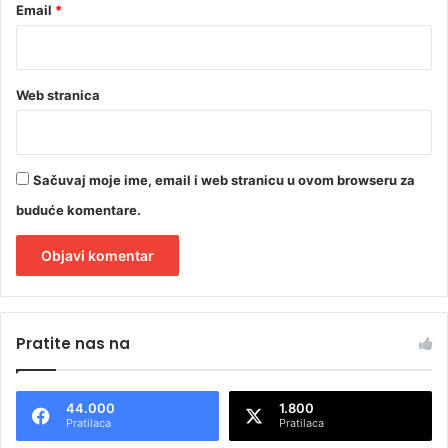
Email
*
Web stranica
Sačuvaj moje ime, email i web stranicu u ovom browseru za
buduće komentare.
A
l
Pratite nas na
t
e
44.000
1.800
r
Pratilaca
Pratilaca
n