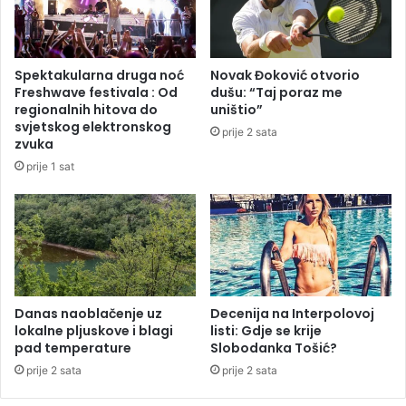
k
e
a
n
D
u
u
G
Spektakularna druga noć
Novak Đoković otvorio
b
r
Freshwave festivala : Od
dušu: “Taj poraz me
i
č
regionalnih hitova do
uništio”
c
k
svjetskog elektronskog
prije 2 sata
a
o
zvuka
-
j
prije 1 sat
G
:
r
P
a
o
d
n
i
e
š
s
k
t
a
a
Danas naoblačenje uz
Decenija na Interpolovoj
lokalne pljuskove i blagi
listi: Gdje se krije
j
pad temperature
Slobodanka Tošić?
e
n
prije 2 sata
prije 2 sata
a