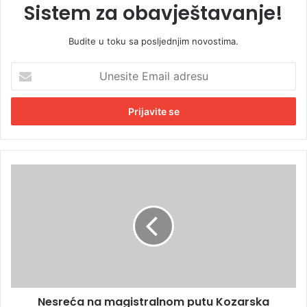
Sistem za obavještavanje!
Budite u toku sa posljednjim novostima.
U
n
e
s
i
t
e
E
N
m
e
a
s
i
r
l
e
a
ć
d
a
r
n
e
a
s
Nesreća na magistralnom putu Kozarska
m