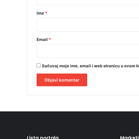
a
r
Ime
*
*
Email
*
Sačuvaj moje ime, email i web stranicu u ovom 
A
l
t
e
r
Lista portala
Market
n