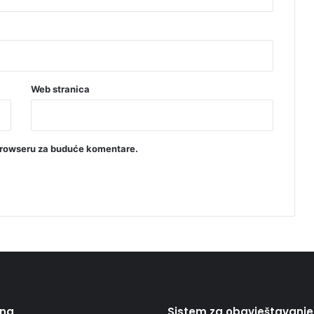
Web stranica
browseru za buduće komentare.
ing
Sistem za obavještavanje