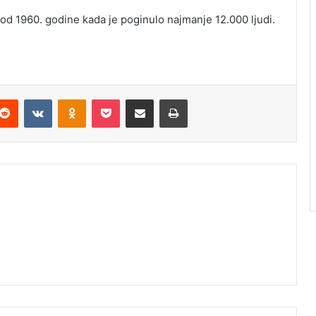
od 1960. godine kada je poginulo najmanje 12.000 ljudi.
Reddit
VKontakte
Odnoklassniki
Pocket
Podijeli putem Emaila
Odštampaj