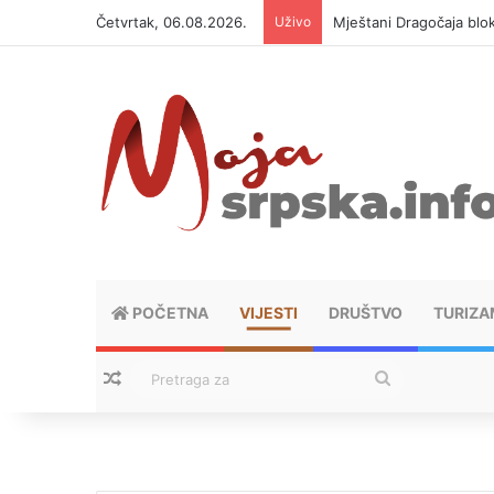
Četvrtak, 06.08.2026.
Uživo
Mještani Dragočaja bloki
POČETNA
VIJESTI
DRUŠTVO
TURIZA
Nasumični tekstovi
Pretraga
za