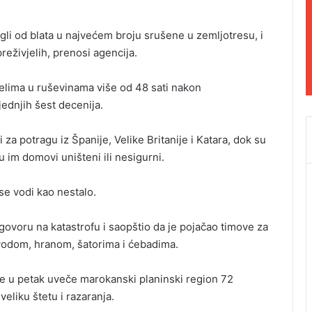
igli od blata u najvećem broju srušene u zemljotresu, i
reživjelih, prenosi agencija.
vjelima u ruševinama više od 48 sati nakon
ednjih šest decenija.
za potragu iz Španije, Velike Britanije i Katara, dok su
u im domovi uništeni ili nesigurni.
 se vodi kao nestalo.
voru na katastrofu i saopštio da je pojačao timove za
vodom, hranom, šatorima i ćebadima.
je u petak uveče marokanski planinski region 72
eliku štetu i razaranja.