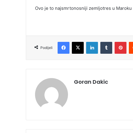
Ovo je to najsmrtonosniji zemljotres u Maroku 
Facebook
X
LinkedIn
Tumblr
Pinterest
Podijeli
Goran Dakic