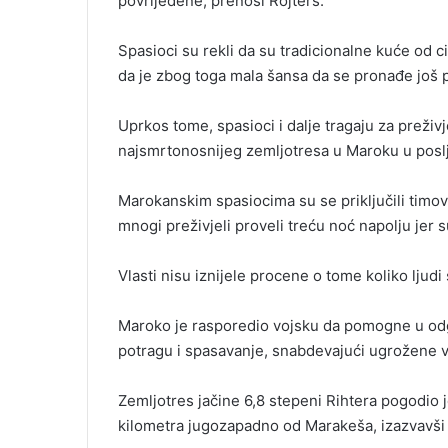
povrijeđene, prenosi Rojters.
i
l
Spasioci su rekli da su tradicionalne kuće od c
da je zbog toga mala šansa da se pronađe još p
Uprkos tome, spasioci i dalje tragaju za preži
najsmrtonosnijeg zemljotresa u Maroku u poslj
Marokanskim spasiocima su se priključili timovi 
mnogi preživjeli proveli treću noć napolju jer s
Vlasti nisu iznijele procene o tome koliko ljudi
Maroko je rasporedio vojsku da pomogne u odgo
potragu i spasavanje, snabdevajući ugrožene 
Zemljotres jačine 6,8 stepeni Rihtera pogodio 
kilometra jugozapadno od Marakeša, izazvavši v