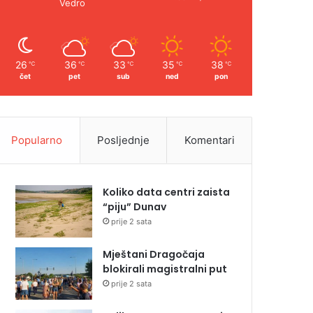
Vedro
26
36
33
35
38
℃
℃
℃
℃
℃
čet
pet
sub
ned
pon
Popularno
Posljednje
Komentari
Koliko data centri zaista
“piju” Dunav
prije 2 sata
Mještani Dragočaja
blokirali magistralni put
prije 2 sata