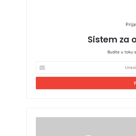
Prija
Sistem za 
Budite u toku 
U
n
e
s
i
t
e
E
m
G
a
r
i
a
l