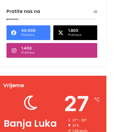
Pratite nas na
44.000
1.800
Pratilaca
Pratilaca
1.400
Pratilaca
Vrijeme
27
℃
Banja Luka
27º - 26º
37%
1.69 km/h