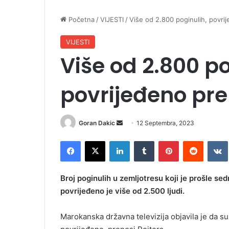
Početna
/
VIJESTI
/
Više od 2.800 poginulih, povrij
VIJESTI
Više od 2.800 po
povrijeđeno pre
Goran Dakic
S
12 Septembra, 2023
e
Facebook
X
LinkedIn
Tumblr
Pinterest
Reddit
VK
n
d
a
Broj poginulih u zemljotresu koji je prošle 
n
povrijeđeno je više od 2.500 ljudi.
e
m
Marokanska državna televizija objavila je da 
a