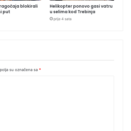
a
ragočaja blokirali
Helikopter ponovo gasi vatru
K
i put
u selima kod Trebinja
r
prije 4 sata
i
s
t
i
j
a
n
o
m
olja su označena sa
*
Š
m
i
t
o
m