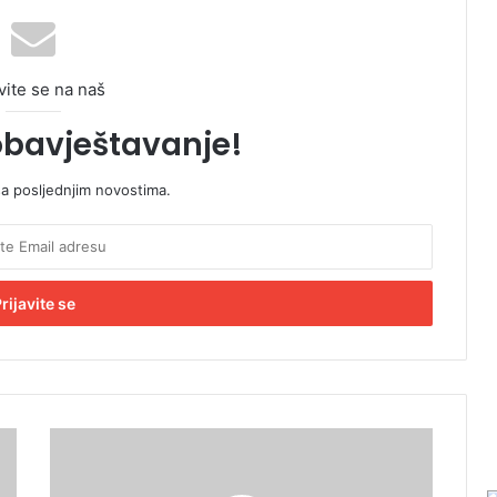
vite se na naš
obavještavanje!
sa posljednjim novostima.
O
p
o