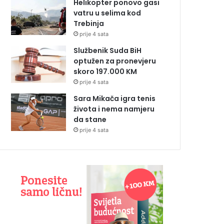
Helikopter ponovo gasi
vatru u selima kod
Trebinja
prije 4 sata
Službenik Suda BiH
optužen za pronevjeru
skoro 197.000 KM
prije 4 sata
Sara Mikača igra tenis
života i nema namjeru
da stane
prije 4 sata