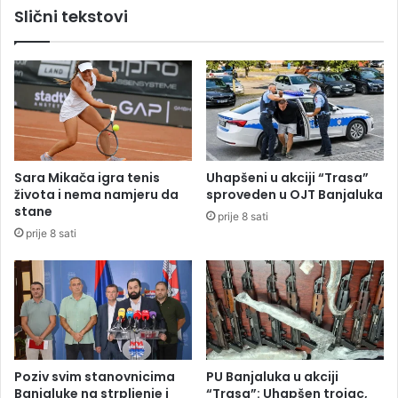
Slični tekstovi
k
č
e
k
i
ć
e
m
r
Sara Mikača igra tenis
Uhapšeni u akciji “Trasa”
a
života i nema namjeru da
sproveden u OJT Banjaluka
z
stane
prije 8 sati
b
prije 8 sati
i
o
s
t
a
t
u
u
Poziv svim stanovnicima
PU Banjaluka u akciji
I
Banjaluke na strpljenje i
“Trasa”: Uhapšen trojac,