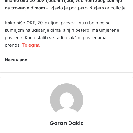
Imamo oko 20 povrijeđenih ljudi, većinom zbog sumnje
na trovanje dimom –
izjavio je portparol štajerske policije
Kako piše ORF, 20-ak ljudi prevezli su u bolnice sa
sumnjom na udisanje dima, a njih petero ima umjerene
povrede. Kod ostalih se radi o lakšim povredama,
prenosi
Telegraf.
Nezavisne
Goran Dakic