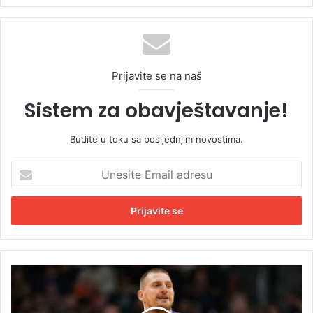
Prijavite se na naš
Sistem za obavještavanje!
Budite u toku sa posljednjim novostima.
U
n
e
s
i
t
e
E
J
m
o
a
k