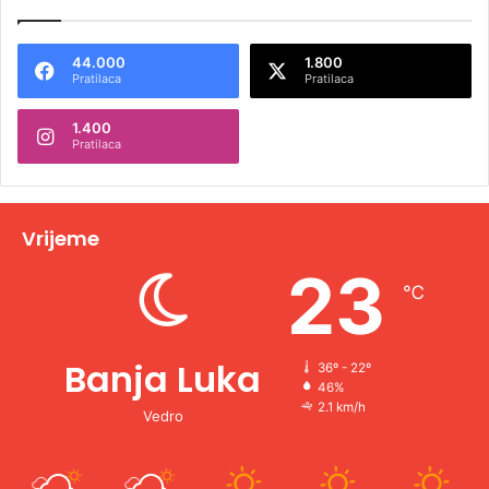
t
e
44.000
1.800
r
Pratilaca
Pratilaca
n
1.400
a
Pratilaca
t
i
v
Vrijeme
e
23
℃
:
Banja Luka
36º - 22º
46%
2.1 km/h
Vedro