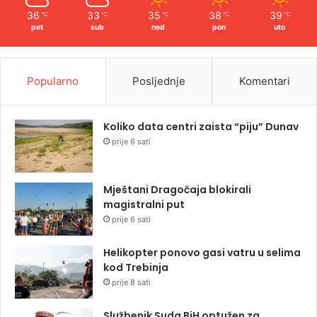
36
33
35
38
39
℃
℃
℃
℃
℃
pet
sub
ned
pon
uto
Popularno
Posljednje
Komentari
Koliko data centri zaista “piju” Dunav
prije 6 sati
Mještani Dragočaja blokirali
magistralni put
prije 6 sati
Helikopter ponovo gasi vatru u selima
kod Trebinja
prije 8 sati
Službenik Suda BiH optužen za