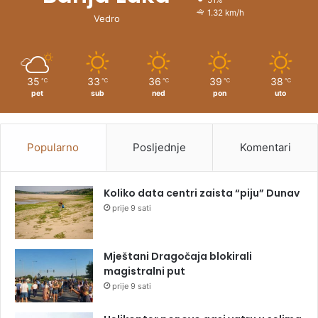
51%
1.32 km/h
Vedro
35
33
36
39
38
℃
℃
℃
℃
℃
pet
sub
ned
pon
uto
Popularno
Posljednje
Komentari
Koliko data centri zaista “piju” Dunav
prije 9 sati
Mještani Dragočaja blokirali
magistralni put
prije 9 sati