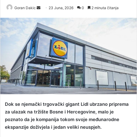
Goran Dakic
S
23 Juna, 2026
0
2 minuta čitanja
e
n
d
a
n
e
m
a
i
l
Dok se njemački trgovački gigant Lidl ubrzano priprema
za ulazak na tržište Bosne i Hercegovine, malo je
poznato da je kompanija tokom svoje međunarodne
ekspanzije doživjela i jedan veliki neuspjeh.