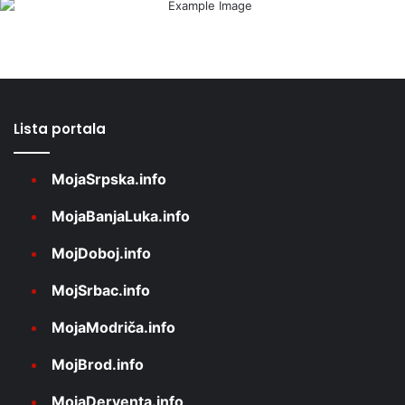
Lista portala
MojaSrpska.info
MojaBanjaLuka.info
MojDoboj.info
MojSrbac.info
MojaModriča.info
MojBrod.info
MojaDerventa.info