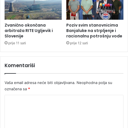
o
o
n
v
c
j
e
e
Zvanično okončana
Poziv svim stanovnicima
s
k
arbitraža RITE Ugljevik i
Banjaluke na strpljenje i
i
a
Slovenije
racionalnu potrošnju vode
j
:
prije 11 sati
prije 12 sati
e
"
R
V
S
u
Komentariši
k
a
o
Vaša email adresa neće biti objavljivana.
Neophodna polja su
m
označena sa
*
e
3
K
0
m
o
e
m
t
e
a