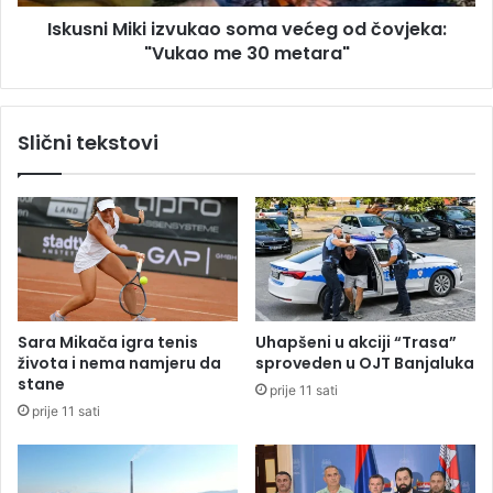
t
i
i
Iskusni Miki izvukao soma većeg od čovjeka:
k
z
"Vukao me 30 metara"
i
a
i
č
z
l
v
Slični tekstovi
a
u
n
k
o
a
v
o
e
s
K
o
o
m
m
a
i
v
Sara Mikača igra tenis
Uhapšeni u akciji “Trasa”
s
e
života i nema namjeru da
sproveden u OJT Banjaluka
i
ć
stane
prije 11 sati
j
e
prije 11 sati
e
g
z
o
a
d
k
č