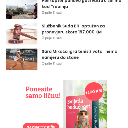
Helikopter ponovo gasi vatru u selima
kod Trebinja
prije 11 sati
Službenik Suda BiH optužen za
pronevjeru skoro 197.000 KM
prije 11 sati
Sara Mikača igra tenis života i nema
namjeru da stane
prije 11 sati