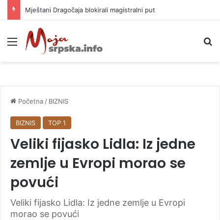
Helikopter ponovo gasi vatru u selima kod Trebinja
Meni
P
Početna
/
BIZNIS
BIZNIS
TOP 1
Veliki fijasko Lidla: Iz jedne
zemlje u Evropi morao se
povući
Veliki fijasko Lidla: Iz jedne zemlje u Evropi
morao se povući