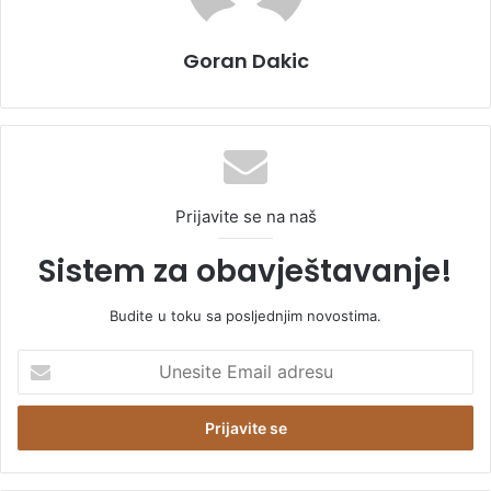
Goran Dakic
Prijavite se na naš
Sistem za obavještavanje!
Budite u toku sa posljednjim novostima.
U
n
e
s
i
t