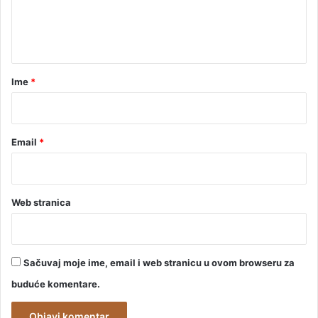
r
n
a
t
"
a
r
Ime
*
*
Email
*
Web stranica
Sačuvaj moje ime, email i web stranicu u ovom browseru za
buduće komentare.