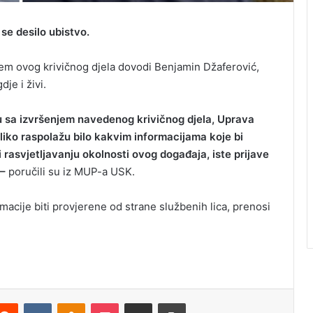
se desilo ubistvo.
njem ovog krivičnog djela dovodi Benjamin Džaferović,
je i živi.
zu sa izvršenjem navedenog krivičnog djela, Uprava
iko raspolažu bilo kakvim informacijama koje bi
 rasvjetljavanju okolnosti ovog događaja, iste prijave
 –
poručili su iz MUP-a USK.
rmacije biti provjerene od strane službenih lica, prenosi
Reddit
VKontakte
Odnoklassniki
Pocket
Podijeli putem Emaila
Odštampaj