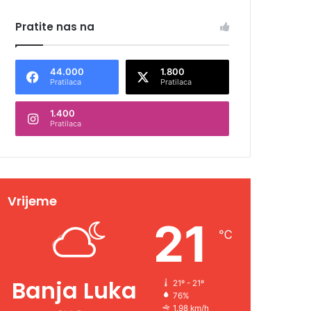
Pratite nas na
44.000
1.800
Pratilaca
Pratilaca
1.400
Pratilaca
Vrijeme
21
℃
Banja Luka
21º - 21º
76%
1.98 km/h