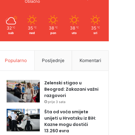
Oblačno
32
35
38
38
35
℃
℃
℃
℃
℃
sub
ned
pon
uto
sri
Popularno
Posljednje
Komentari
Zelenski stigao u
Beograd: Zakazani važni
razgovori
prije 3 sata
Šta od voća smijete
unijeti u Hrvatsku iz BiH:
Kazne mogu dostići
13.260 evra