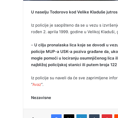
U naselju Todorovo kod Velike Kladuše jutros 
Iz policije je saopšteno da se u vezu s izvrše
rođen 2. aprila 1999. godine u Velikoj Kladuši, gd
–
U cilju pronalaska lica koje se dovodi u ve
policije MUP-a USK-a poziva građane da, ukol
mogle pomoći u lociranju osumnjičenog lica ili
najbližoj policijskoj stanici ili putem broja 122
Iz policije su naveli da će sve zaprimljene info
“
Avaz
“.
Nezavisne
Facebook
X
LinkedIn
Tumblr
Pinterest