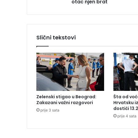
otac njen brat
:
D
j
e
v
o
Slični tekstovi
j
č
i
c
a
r
o
d
i
Zelenski stigao u Beograd:
Šta od voća
l
Zakazani važni razgovori
Hrvatsku i
a
dostići 13.
prije 3 sata
d
prije 4 sata
i
j
e
t