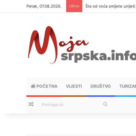
Petak, 07.08.2026.
Uživo
Šta od voća smijete unijet
POČETNA
VIJESTI
DRUŠTVO
TURIZA
Nasumični tekstovi
Pretraga
za