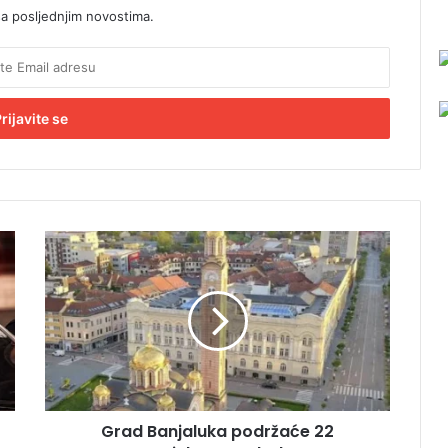
sa posljednjim novostima.
G
r
a
d
B
a
n
j
a
Grad Banjaluka podržaće 22
l