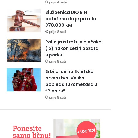
prije 4 sata
Službenica UIO BiH
optužena da je prikrila
370.000 KM
prije 8 sati
Policija istražuje dječaka
(12) nakon četiri požara
u parku
prije 8 sati
Srbija ide na Svjetsko
prvenstvo: Velika
pobjeda rukometaša u
“Pioniru”
prije 8 sati