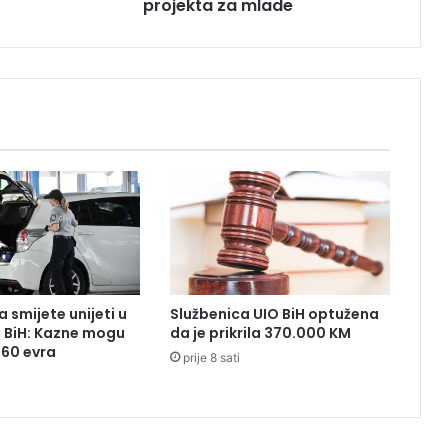
projekta za mlade
u
k
a
p
o
d
r
ž
a
ć
e
2
2
p
r
 smijete unijeti u
Službenica UIO BiH optužena
o
z BiH: Kazne mogu
da je prikrila 370.000 KM
j
260 evra
prije 8 sati
e
k
t
a
z