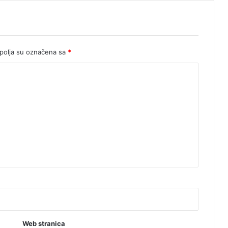
a
m
l
a
d
olja su označena sa
*
e
Web stranica