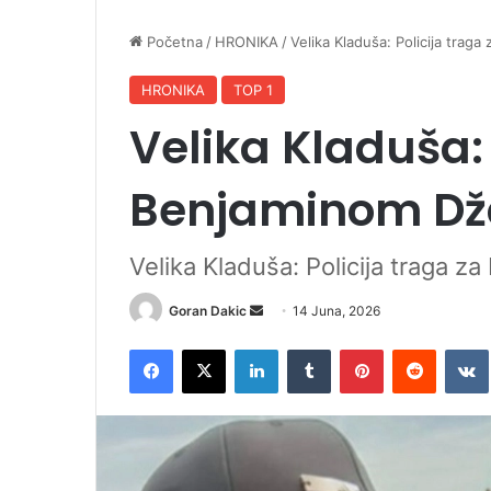
Početna
/
HRONIKA
/
Velika Kladuša: Policija tra
HRONIKA
TOP 1
Velika Kladuša: 
Benjaminom Dž
Velika Kladuša: Policija traga 
Goran Dakic
S
14 Juna, 2026
e
Facebook
X
LinkedIn
Tumblr
Pinterest
Reddit
VK
n
d
a
n
e