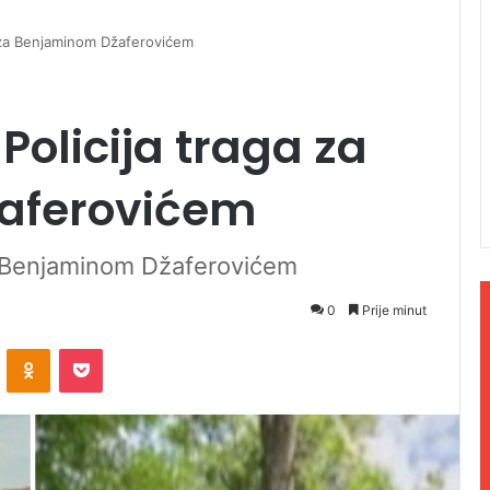
ga za Benjaminom Džaferovićem
Policija traga za
aferovićem
za Benjaminom Džaferovićem
0
Prije minut
ontakte
Odnoklassniki
Pocket