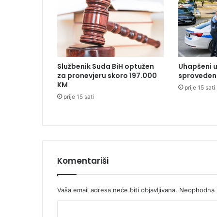
a
d
e
v
e
t
Službenik Suda BiH optužen
Uhapšeni u
m
za pronevjeru skoro 197.000
sproveden 
j
KM
prije 15 sati
e
prije 15 sati
s
e
c
i
n
a
Komentariši
g
o
r
i
Vaša email adresa neće biti objavljivana.
Neophodna p
v
K
o