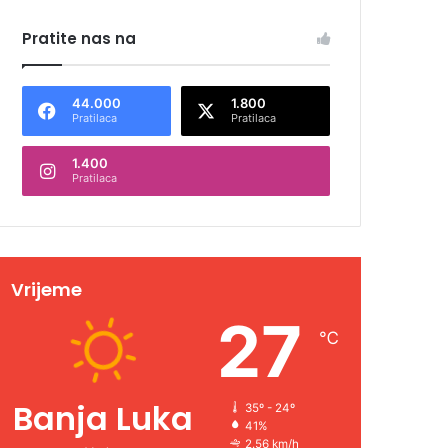
Pratite nas na
44.000
1.800
Pratilaca
Pratilaca
1.400
Pratilaca
Vrijeme
27
℃
Banja Luka
35º - 24º
41%
2.56 km/h