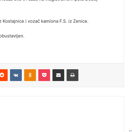
 Kostajnice i vozač kamiona F.S. iz Zenice.
obustavljen.
Reddit
VKontakte
Odnoklassniki
Pocket
Podijeli putem Emaila
Odštampaj