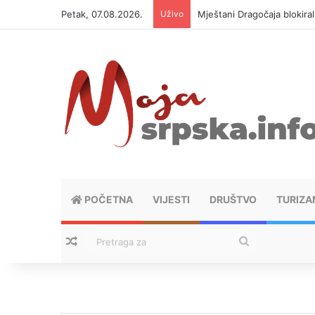
Petak, 07.08.2026.
Uživo
Mještani Dragočaja blokiral
POČETNA
VIJESTI
DRUŠTVO
TURIZA
Nasumični tekstovi
Pretraga
za