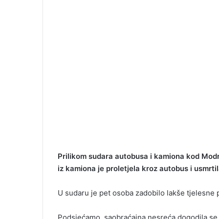
Prilikom sudara autobusa i kamiona kod Modrič
iz kamiona je proletjela kroz autobus i usmrt
U sudaru je pet osoba zadobilo lakše tjelesne
Podsjećamo, saobraćajna nesreća dogodila se 