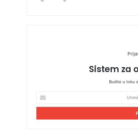
Prija
Sistem za 
Budite u toku 
U
n
e
s
i
t
e