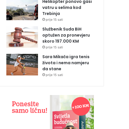
Helikopter ponovo gasi
vatru u selima kod
Trebinja
prije 15 sati
Službenik Suda BiH
optužen za pronevjeru
skoro 197.000 KM
prije 15 sati
Sara Mikača igra tenis
života i nema namjeru
da stane
prije 15 sati