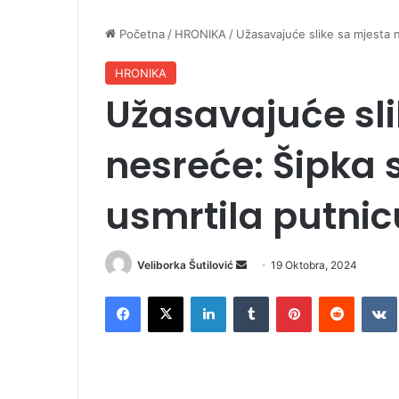
Početna
/
HRONIKA
/
Užasavajuće slike sa mjesta 
HRONIKA
Užasavajuće sli
nesreće: Šipka
usmrtila putnic
Veliborka Šutilović
S
19 Oktobra, 2024
e
Facebook
X
LinkedIn
Tumblr
Pinterest
Reddit
VK
n
d
a
n
e