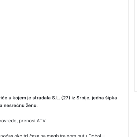
e u kojem je stradala S.L. (27) iz Srbije, jedna šipka
ila nesrećnu ženu.
 povrede, prenosi ATV.
noćas oko tri časa na magistralnom putu Doboj –