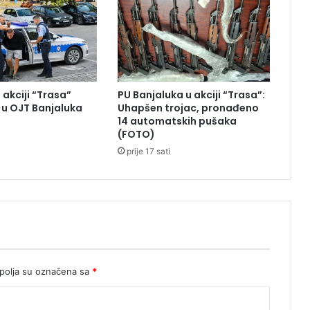
i
n
u
l
a
u
 akciji “Trasa”
PU Banjaluka u akciji “Trasa”:
f
u OJT Banjaluka
Uhapšen trojac, pronađeno
i
14 automatskih pušaka
n
(FOTO)
a
prije 17 sati
l
u
S
v
j
e
t
s
k
olja su označena sa
*
o
g