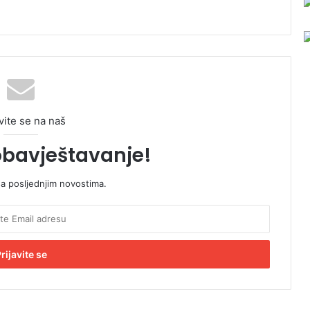
vite se na naš
obavještavanje!
sa posljednjim novostima.