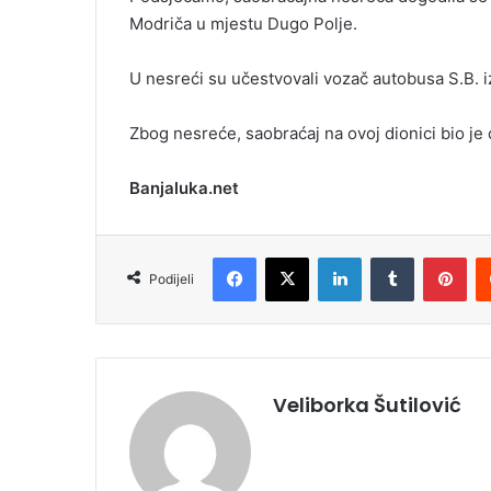
Modriča u mjestu Dugo Polje.
U nesreći su učestvovali vozač autobusa S.B. iz
Zbog nesreće, saobraćaj na ovoj dionici bio je 
Banjaluka.net
Facebook
X
LinkedIn
Tumblr
Pinterest
Podijeli
Veliborka Šutilović