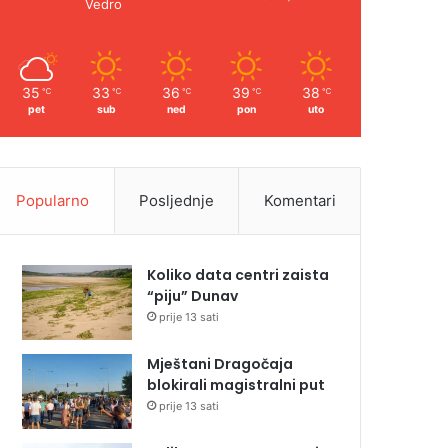
Vedro
35
33
36
39
38
℃
℃
℃
℃
℃
pet
sub
ned
pon
uto
Popularno
Posljednje
Komentari
Koliko data centri zaista
“piju” Dunav
prije 13 sati
Mještani Dragočaja
blokirali magistralni put
prije 13 sati