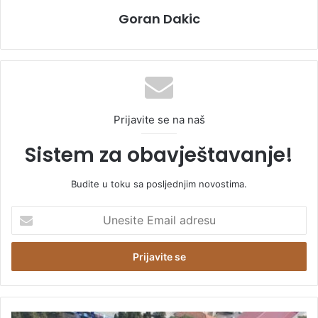
Goran Dakic
Prijavite se na naš
Sistem za obavještavanje!
Budite u toku sa posljednjim novostima.
U
n
e
s
i
t
e
E