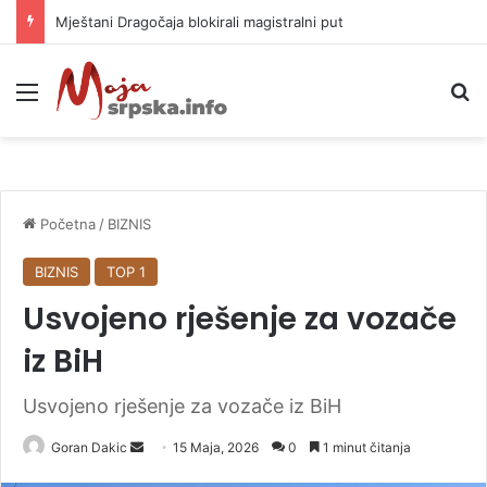
Helikopter ponovo gasi vatru u selima kod Trebinja
Meni
P
Početna
/
BIZNIS
BIZNIS
TOP 1
Usvojeno rješenje za vozače
iz BiH
Usvojeno rješenje za vozače iz BiH
Goran Dakic
S
15 Maja, 2026
0
1 minut čitanja
e