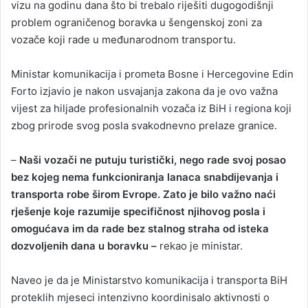
vizu na godinu dana što bi trebalo riješiti dugogodišnji
problem ograničenog boravka u šengenskoj zoni za
vozače koji rade u međunarodnom transportu.
Ministar komunikacija i prometa Bosne i Hercegovine Edin
Forto izjavio je nakon usvajanja zakona da je ovo važna
vijest za hiljade profesionalnih vozača iz BiH i regiona koji
zbog prirode svog posla svakodnevno prelaze granice.
–
Naši vozači ne putuju turistički, nego rade svoj posao
bez kojeg nema funkcioniranja lanaca snabdijevanja i
transporta robe širom Evrope. Zato je bilo važno naći
rješenje koje razumije specifičnost njihovog posla i
omogućava im da rade bez stalnog straha od isteka
dozvoljenih dana u boravku –
rekao je ministar.
Naveo je da je Ministarstvo komunikacija i transporta BiH
proteklih mjeseci intenzivno koordinisalo aktivnosti o