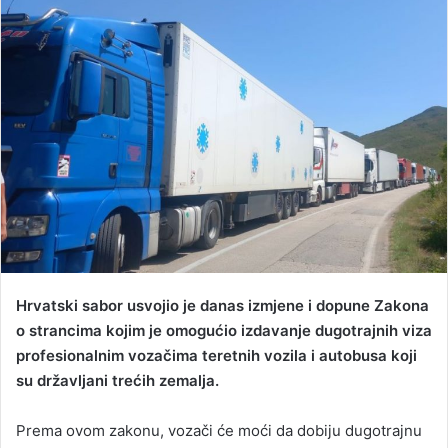
n
d
a
n
e
m
a
i
l
Hrvatski sabor usvojio je danas izmjene i dopune Zakona
o strancima kojim je omogućio izdavanje dugotrajnih viza
profesionalnim vozačima teretnih vozila i autobusa koji
su državljani trećih zemalja.
Prema ovom zakonu, vozači će moći da dobiju dugotrajnu