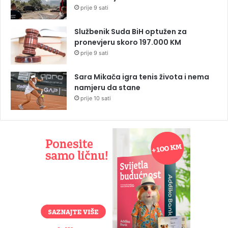
prije 9 sati
Službenik Suda BiH optužen za
pronevjeru skoro 197.000 KM
prije 9 sati
Sara Mikača igra tenis života i nema
namjeru da stane
prije 10 sati