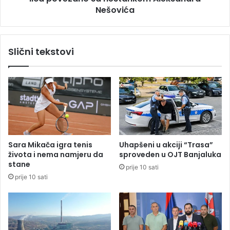
5
a
Nešovića
m
b
i
e
l
o
Slični tekstovi
i
g
o
r
n
a
a
d
m
s
a
k
r
e
a
p
k
o
Sara Mikača igra tenis
Uhapšeni u akciji “Trasa”
a
l
života i nema namjeru da
sproveden u OJT Banjaluka
i
stane
prije 10 sati
c
prije 10 sati
i
j
e
i
j