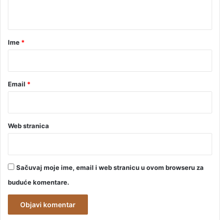
e
t
s
t
a
a
r
Ime
*
n
k
*
o
m
A
Email
*
l
e
k
s
Web stranica
a
n
d
r
Sačuvaj moje ime, email i web stranicu u ovom browseru za
a
buduće komentare.
N
e
š
o