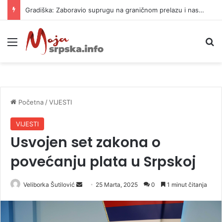
Gradiška: Zaboravio suprugu na graničnom prelazu i nastavio put za Njemačku
Meni
P
Početna
/
VIJESTI
VIJESTI
Usvojen set zakona o
povećanju plata u Srpskoj
Veliborka Šutilović
S
25 Marta, 2025
0
1 minut čitanja
e
n
d