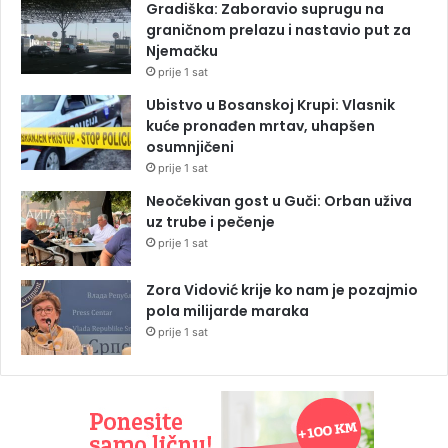
Gradiška: Zaboravio suprugu na
graničnom prelazu i nastavio put za
Njemačku
prije 1 sat
Ubistvo u Bosanskoj Krupi: Vlasnik
kuće pronađen mrtav, uhapšen
osumnjičeni
prije 1 sat
Neočekivan gost u Guči: Orban uživa
uz trube i pečenje
prije 1 sat
Zora Vidović krije ko nam je pozajmio
pola milijarde maraka
prije 1 sat