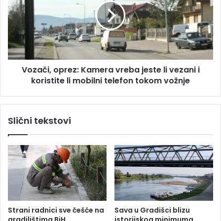
a
a
l
č
u
i
c
,
i
o
:
p
P
Vozači, oprez: Kamera vreba jeste li vezani i
r
r
koristite li mobilni telefon tokom vožnje
e
e
z
t
:
r
K
Slični tekstovi
e
a
s
m
i
e
n
r
a
a
v
v
i
r
š
e
e
b
Strani radnici sve češće na
Sava u Gradišci blizu
l
a
gradilištima BiH
istorijskog minimuma