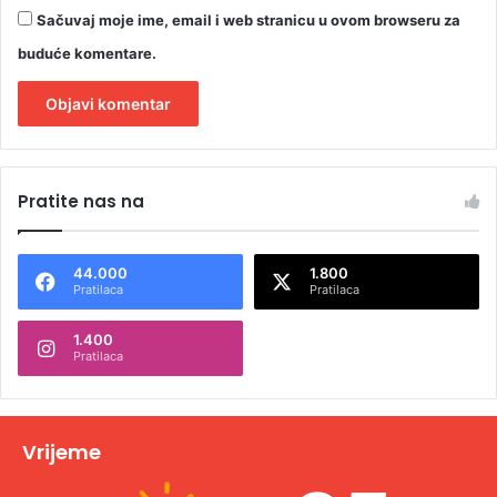
m
Sačuvaj moje ime, email i web stranicu u ovom browseru za
v
buduće komentare.
o
ž
n
j
A
e
l
Pratite nas na
t
e
44.000
1.800
r
Pratilaca
Pratilaca
n
1.400
a
Pratilaca
t
i
v
Vrijeme
e