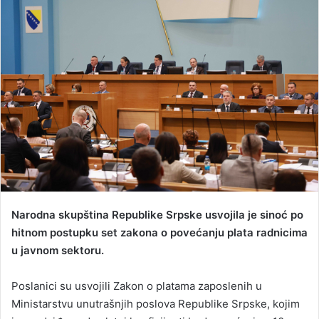
a
n
e
m
a
i
l
Narodna skupština Republike Srpske usvojila je sinoć po
hitnom postupku set zakona o povećanju plata radnicima
u javnom sektoru.
Poslanici su usvojili Zakon o platama zaposlenih u
Ministarstvu unutrašnjih poslova Republike Srpske, kojim