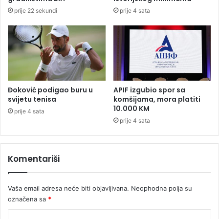
o
j
prije 22 sekundi
prije 4 sata
k
e
a
s
c
t
i
e
j
l
a
i
p
v
o
e
Đoković podigao buru u
APIF izgubio spor sa
n
z
svijetu tenisa
komšijama, mora platiti
a
a
10.000 KM
prije 4 sata
r
n
prije 4 sata
e
i
d
i
b
k
i
Komentariši
o
S
r
u
i
d
Vaša email adresa neće biti objavljivana.
Neophodna polja su
s
a
t
označena sa
*
B
i
K
i
t