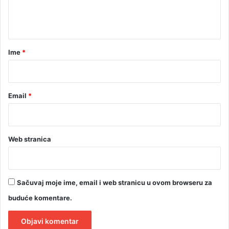
n
t
a
r
Ime
*
*
Email
*
Web stranica
Sačuvaj moje ime, email i web stranicu u ovom browseru za
buduće komentare.