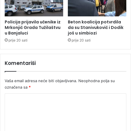
B
a
n
j
Policija prijavila učenike iz
Beton koalicija potvrdila
Mrkonjić Grada Tužilaštvu
da su Stanivuković i Dodik
a
u Banjaluci
još u simbiozi
l
u
prije 20 sati
prije 20 sati
c
i
Komentariši
Vaša email adresa neće biti objavljivana.
Neophodna polja su
označena sa
*
K
o
m
e