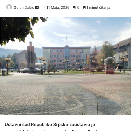
Goran Dakic
S
11 Maja, 2026
0
1 minut čitanja
e
n
d
a
n
e
m
a
i
l
Ustavni sud Republike Srpske zaustavio je