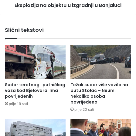
s
Eksplozija na objektu u izgradnji u Banjaluci
a
t
n
i
a
j
o
Slični tekstovi
a
b
n
j
Š
e
m
k
i
t
t
u
n
u
a
i
p
z
Sudar teretnog i putničkog
Težak sudar više vozila na
u
g
voza kod Bjelovara: Ima
putu Stolac – Neum:
š
r
povrijeđenih
Nekoliko osoba
t
a
povrijeđeno
prije 19 sati
a
d
prije 20 sati
B
n
i
j
H
i
u