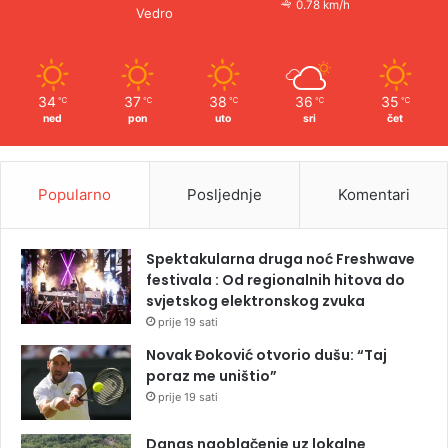
0.78 km/h
Vedro
34
37
38
36
35
℃
℃
℃
℃
℃
ned
pon
uto
sri
čet
Popularno
Posljednje
Komentari
Spektakularna druga noć Freshwave
festivala : Od regionalnih hitova do
svjetskog elektronskog zvuka
prije 19 sati
Novak Đoković otvorio dušu: “Taj
poraz me uništio”
prije 19 sati
Danas naoblačenje uz lokalne