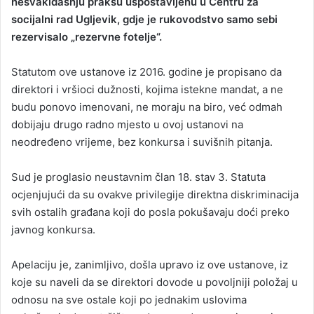
nesvakidašnju praksu uspostavljenu u Centru za
socijalni rad Ugljevik, gdje je rukovodstvo samo sebi
rezervisalo „rezervne fotelje“.
Statutom ove ustanove iz 2016. godine je propisano da
direktori i vršioci dužnosti, kojima istekne mandat, a ne
budu ponovo imenovani, ne moraju na biro, već odmah
dobijaju drugo radno mjesto u ovoj ustanovi na
neodređeno vrijeme, bez konkursa i suvišnih pitanja.
Sud je proglasio neustavnim član 18. stav 3. Statuta
ocjenjujući da su ovakve privilegije direktna diskriminacija
svih ostalih građana koji do posla pokušavaju doći preko
javnog konkursa.
Apelaciju je, zanimljivo, došla upravo iz ove ustanove, iz
koje su naveli da se direktori dovode u povoljniji položaj u
odnosu na sve ostale koji po jednakim uslovima