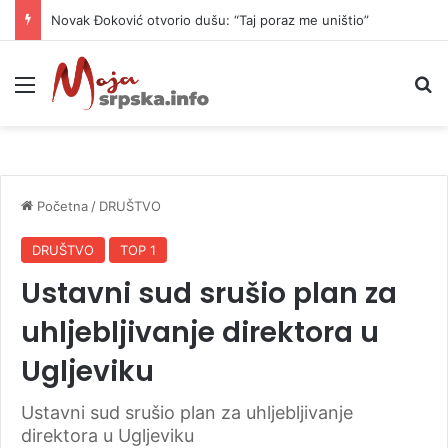
Novak Đoković otvorio dušu: “Taj poraz me uništio”
Meni
P
Početna
/
DRUŠTVO
DRUŠTVO
TOP 1
Ustavni sud srušio plan za
uhljebljivanje direktora u
Ugljeviku
Ustavni sud srušio plan za uhljebljivanje
direktora u Ugljeviku