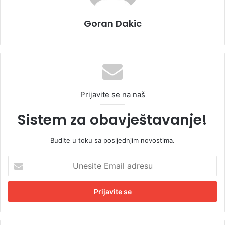
Goran Dakic
Prijavite se na naš
Sistem za obavještavanje!
Budite u toku sa posljednjim novostima.
U
n
e
s
i
t
e