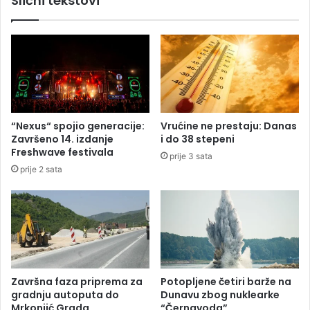
Slični tekstovi
s
i
m
n
r
e
t
ž
i
e
m
l
a
i
l
m
e
i
“Nexus“ spojio generacije:
Vrućine ne prestaju: Danas
n
r
Završeno 14. izdanje
i do 38 stepeni
e
u
Freshwave festivala
prije 3 sata
D
U
prije 2 sata
ž
k
e
r
n
a
e
j
p
i
r
n
e
i
m
Završna faza priprema za
Potopljene četiri barže na
i
gradnju autoputa do
Dunavu zbog nuklearke
n
Mrkonjić Grada
“Černavoda”