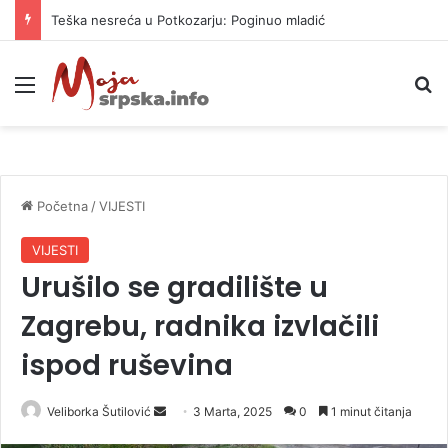
Teška nesreća u Potkozarju: Poginuo mladić
Meni
P
Početna
/
VIJESTI
VIJESTI
Urušilo se gradilište u
Zagrebu, radnika izvlačili
ispod ruševina
Veliborka Šutilović
S
3 Marta, 2025
0
1 minut čitanja
e