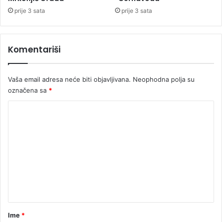
u
prije 3 sata
prije 3 sata
o
i
n
Komentariši
j
e
n
Vaša email adresa neće biti objavljivana.
Neophodna polja su
b
označena sa
*
r
a
K
t
D
o
ž
m
a
e
n
n
t
a
r
Ime
*