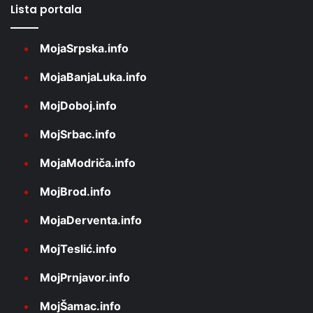
Lista portala
MojaSrpska.info
MojaBanjaLuka.info
MojDoboj.info
MojSrbac.info
MojaModriča.info
MojBrod.info
MojaDerventa.info
MojTeslić.info
MojPrnjavor.info
MojŠamac.info