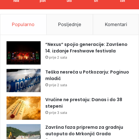
ned
pon
uto
sri
čet
Popularno
Posljednje
Komentari
“Nexus“ spojio generacije: Završeno
14. izdanje Freshwave festivala
prije 2 sata
Teška nesreća u Potkozarju: Poginuo
mladić
prije 2 sata
Vrućine ne prestaju: Danas i do 38
stepeni
prije 3 sata
Završna faza priprema za gradnju
autoputa do Mrkonjić Grada