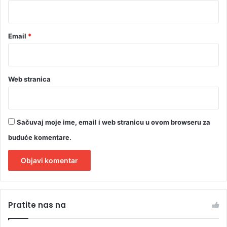
*
Email
*
Web stranica
Sačuvaj moje ime, email i web stranicu u ovom browseru za
buduće komentare.
A
l
Pratite nas na
t
e