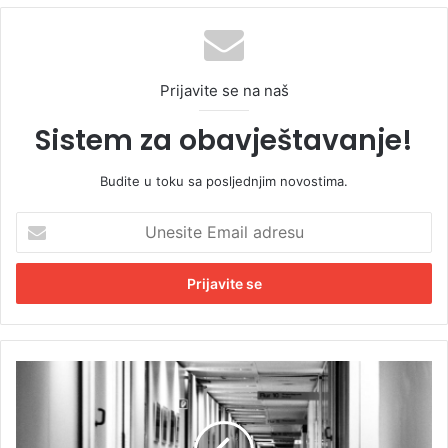
Prijavite se na naš
Sistem za obavještavanje!
Budite u toku sa posljednjim novostima.
U
n
e
s
i
t
e
E
T
m
u
a
g
i
a