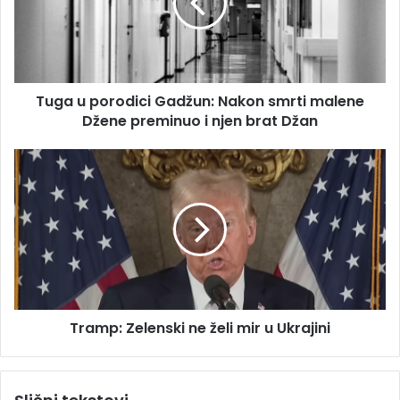
l
u
a
p
d
o
r
r
e
o
s
Tuga u porodici Gadžun: Nakon smrti malene
d
u
Džene preminuo i njen brat Džan
i
c
i
T
G
r
a
a
d
m
ž
p
u
:
n
Z
:
e
N
l
a
Tramp: Zelenski ne želi mir u Ukrajini
e
k
n
o
s
n
k