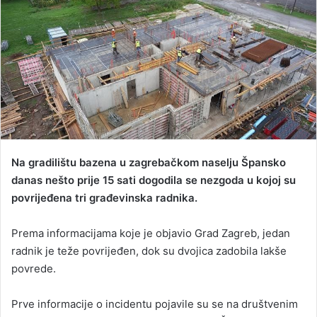
n
d
a
n
e
m
a
i
l
Na gradilištu bazena u zagrebačkom naselju Špansko
danas nešto prije 15 sati dogodila se nezgoda u kojoj su
povrijeđena tri građevinska radnika.
Prema informacijama koje je objavio Grad Zagreb, jedan
radnik je teže povrijeđen, dok su dvojica zadobila lakše
povrede.
Prve informacije o incidentu pojavile su se na društvenim