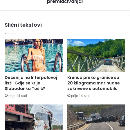
m
premlaćivanja!
n
j
e
e
ž
n
e
Slični tekstovi
e
v
z
a
a
p
k
o
o
n
n
o
a
v
o
o
P
u
Decenija na Interpolovoj
Krenuo preko granice sa
D
h
listi: Gdje se krije
20 kilograma marihuane
V
a
Slobodanka Tošić?
sakrivene u automobilu
-
p
prije 14 sati
prije 14 sati
u
š
e
n
z
b
o