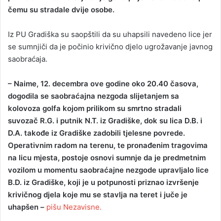
čemu su stradale dvije osobe.
a
n
Iz PU Gradiška su saopštili da su uhapsili navedeno lice jer
e
se sumnjiči da je počinio krivično djelo ugrožavanje javnog
m
a
saobraćaja.
i
l
– Naime, 12. decembra ove godine oko 20.40 časova,
dogodila se saobraćajna nezgoda slijetanjem sa
kolovoza golfa kojom prilikom su smrtno stradali
suvozač R.G. i putnik N.T. iz Gradiške, dok su lica D.B. i
D.A. takođe iz Gradiške zadobili tjelesne povrede.
Operativnim radom na terenu, te pronađenim tragovima
na licu mjesta, postoje osnovi sumnje da je predmetnim
vozilom u momentu saobraćajne nezgode upravljalo lice
B.D. iz Gradiške, koji je u potpunosti priznao izvršenje
krivičnog djela koje mu se stavlja na teret i juče je
uhapšen –
pišu Nezavisne.