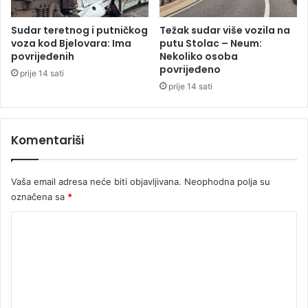
g
p
Sudar teretnog i putničkog
Težak sudar više vozila na
r
voza kod Bjelovara: Ima
putu Stolac – Neum:
e
povrijeđenih
Nekoliko osoba
povrijeđeno
m
prije 14 sati
l
prije 14 sati
a
ć
i
Komentariši
v
a
n
Vaša email adresa neće biti objavljivana.
Neophodna polja su
j
označena sa
*
a
!
K
o
m
e
n