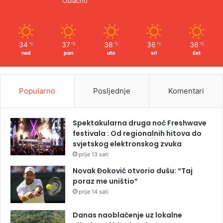
Oblačno
34
37
38
36
36
℃
℃
℃
℃
℃
ned
pon
uto
sri
čet
Popularno
Posljednje
Komentari
Spektakularna druga noć Freshwave
festivala : Od regionalnih hitova do
svjetskog elektronskog zvuka
prije 13 sati
Novak Đoković otvorio dušu: “Taj
poraz me uništio”
prije 14 sati
Danas naoblačenje uz lokalne