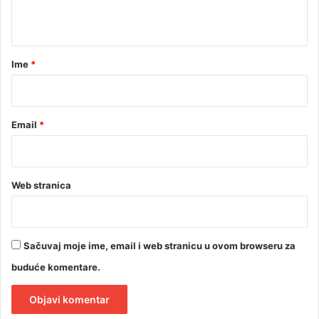
t
a
r
Ime
*
*
Email
*
Web stranica
Sačuvaj moje ime, email i web stranicu u ovom browseru za
buduće komentare.