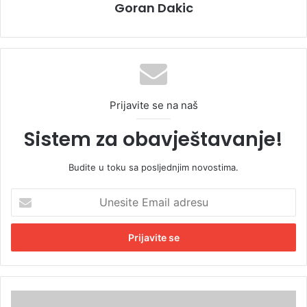
Goran Dakic
Prijavite se na naš
Sistem za obavještavanje!
Budite u toku sa posljednjim novostima.
U
n
e
s
i
t
e
E
K