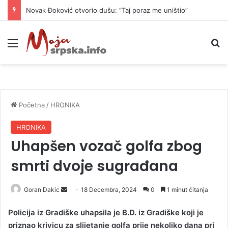
Novak Đoković otvorio dušu: “Taj poraz me uništio”
Meni
P
Početna
/
HRONIKA
HRONIKA
Uhapšen vozač golfa zbog
smrti dvoje sugrađana
Goran Dakic
S
18 Decembra, 2024
0
1 minut čitanja
e
Policija iz Gradiške uhapsila je B.D. iz Gradiške koji je
n
priznao krivicu za slijetanje golfa prije nekoliko dana pri
d