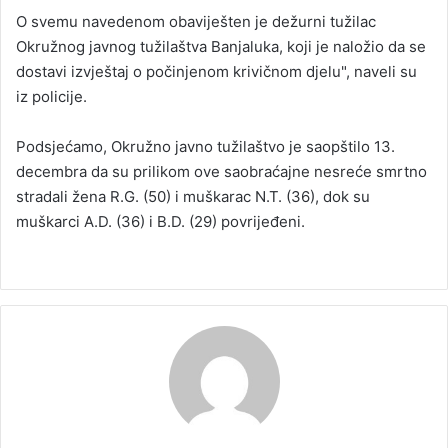
O svemu navedenom obaviješten je dežurni tužilac
Okružnog javnog tužilaštva Banjaluka, koji je naložio da se
dostavi izvještaj o počinjenom krivičnom djelu", naveli su
iz policije.
Podsjećamo, Okružno javno tužilaštvo je saopštilo 13.
decembra da su prilikom ove saobraćajne nesreće smrtno
stradali žena R.G. (50) i muškarac N.T. (36), dok su
muškarci A.D. (36) i B.D. (29) povrijeđeni.