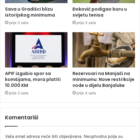
u
o
Sava u Gradišci blizu
Đoković podigao buru u
D
istorijskog minimuma
svijetu tenisa
ž
prije 3 sata
prije 3 sata
e
j
u
,
p
r
e
m
APIF izgubio spor sa
Rezervoari na Manjači na
i
komšijama, mora platiti
minimumu: Nove restrikcije
j
10.000 KM
vode u dijelu Banjaluke
e
prije 3 sata
prije 4 sata
r
n
o
Komentariši
p
r
i
Vaša email adresa neće biti objavljivana.
Neophodna polja su
k