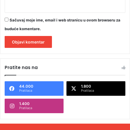
O
)
Sačuvaj moje ime, email i web stranicu u ovom browseru za
buduće komentare.
A
l
Pratite nas na
t
e
44.000
1.800
r
Pratilaca
Pratilaca
n
1.400
a
Pratilaca
t
i