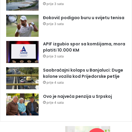
prije 3 sata
Đoković podigao buru u svijetu tenisa
prije 3 sata
APIF izgubio spor sa komšijama, mora
platiti 10.000 KM
prije 3 sata
Saobraćajni kolaps u Banjaluci: Duge
kolone vozila kod Prijedorske petlje
prije 4 sata
Ovo je najveća penzija u Srpskoj
prije 4 sata