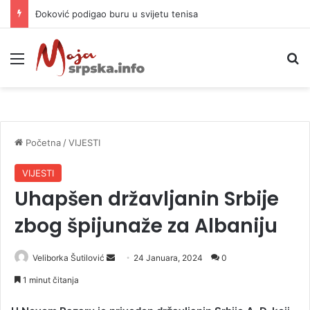
Đoković podigao buru u svijetu tenisa
Meni
P
Početna
/
VIJESTI
VIJESTI
Uhapšen državljanin Srbije
zbog špijunaže za Albaniju
Veliborka Šutilović
S
24 Januara, 2024
0
e
1 minut čitanja
n
d