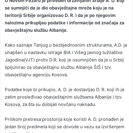
U Novom Pazaru je priveden državljanin Srbije A. D. koji
a
se sumnjiči da je dio obavještajne mreže koju je na
n
teritoriji Srbije organizovao D. R. i da je po njegovim
e
nalozima prikupljao podatke i informacije od značaja za
m
obavještajnu službu Albanije.
a
i
Kako saznaje Tanjug u bezbjednosnim strukturama, A.D. je
l
uhapšen u nastavku istrage BIA i Višeg javnog tužilaštva
Jagodina(VJT) protiv D.R. koji je osumnjičen da je u Srbiji
špijunirao za obavještajnu službu Albanije ŠIŠ i tzv.
obavještajnu agenciju Kosova.
Podatke koje bi prikupio, A. D. je dostavljao D. R. koji ih je
zatim prosleđivao obavještajnim službama Albanije i tzv.
Kosova, za šta su dobijali novčanu naknadu.
Prilikom pretresa prostorija koje koristi A. D. pronađen je
jedan broj predmeta koji se dovode u vezu sa izvršenjem