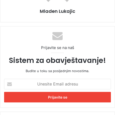
Mladen Lukajic
Prijavite se na naš
Sistem za obavještavanje!
Budite u toku sa posljednjim novostima.
U
n
e
s
i
t
e