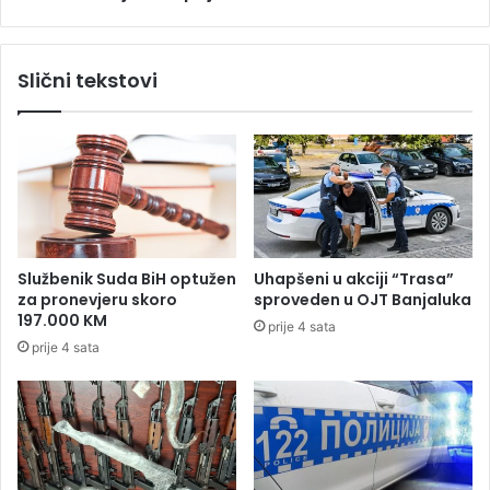
l
1
a
1
š
p
Slični tekstovi
r
i
j
a
v
a
z
a
v
Službenik Suda BiH optužen
Uhapšeni u akciji “Trasa”
a
za pronevjeru skoro
sproveden u OJT Banjaluka
n
197.000 KM
prije 4 sata
r
prije 4 sata
e
d
n
e
i
z