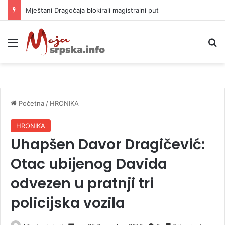
Mještani Dragočaja blokirali magistralni put
Meni
P
Početna
/
HRONIKA
HRONIKA
Uhapšen Davor Dragičević:
Otac ubijenog Davida
odvezen u pratnji tri
policijska vozila