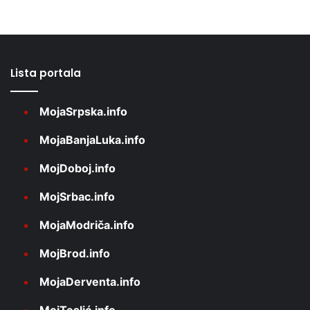
Lista portala
MojaSrpska.info
MojaBanjaLuka.info
MojDoboj.info
MojSrbac.info
MojaModriča.info
MojBrod.info
MojaDerventa.info
MojTeslić.info