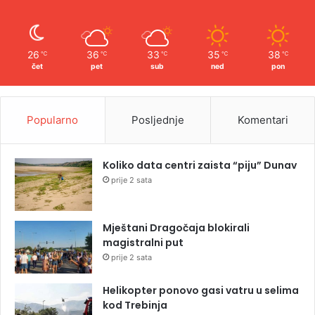
26
36
33
35
38
℃
℃
℃
℃
℃
čet
pet
sub
ned
pon
Popularno
Posljednje
Komentari
Koliko data centri zaista “piju” Dunav
prije 2 sata
Mještani Dragočaja blokirali
magistralni put
prije 2 sata
Helikopter ponovo gasi vatru u selima
kod Trebinja