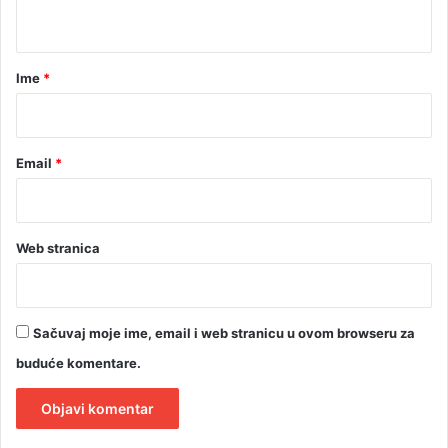
t
a
r
Ime
*
*
Email
*
Web stranica
Sačuvaj moje ime, email i web stranicu u ovom browseru za
buduće komentare.
A