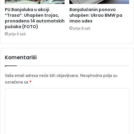
b
o
PU Banjaluka u akciji
Banjalučanin ponovo
r
“Trasa”: Uhapšen trojac,
uhapšen: Ukrao BMW pa
pronađeno 14 automatskih
imao udes
e
pušaka (FOTO)
prije 8 sati
prije 6 sati
Komentariši
Vaša email adresa neće biti objavljivana.
Neophodna polja su
označena sa
*
K
o
m
e
n