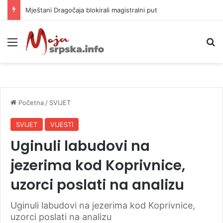
Helikopter ponovo gasi vatru u selima kod Trebinja
Meni
P
Početna
/
SVIJET
SVIJET
VIJESTI
Uginuli labudovi na
jezerima kod Koprivnice,
uzorci poslati na analizu
Uginuli labudovi na jezerima kod Koprivnice,
uzorci poslati na analizu