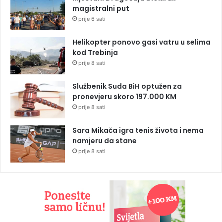
magistralni put
prije 6 sati
Helikopter ponovo gasi vatru u selima
kod Trebinja
prije 8 sati
Službenik Suda BiH optužen za
pronevjeru skoro 197.000 KM
prije 8 sati
Sara Mikača igra tenis života i nema
namjeru da stane
prije 8 sati