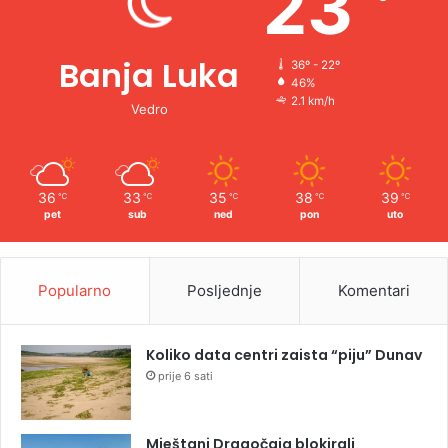
23
Banja Luka
36º - 22º
46%
2.1 km/h
Vedro
36
33
35
38
39
℃
℃
℃
℃
℃
pet
sub
ned
pon
uto
Popularno
Posljednje
Komentari
Koliko data centri zaista “piju” Dunav
prije 6 sati
Mještani Dragočaja blokirali