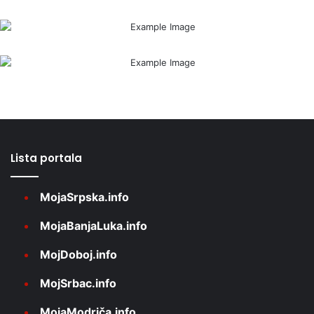
Lista portala
MojaSrpska.info
MojaBanjaLuka.info
MojDoboj.info
MojSrbac.info
MojaModriča.info