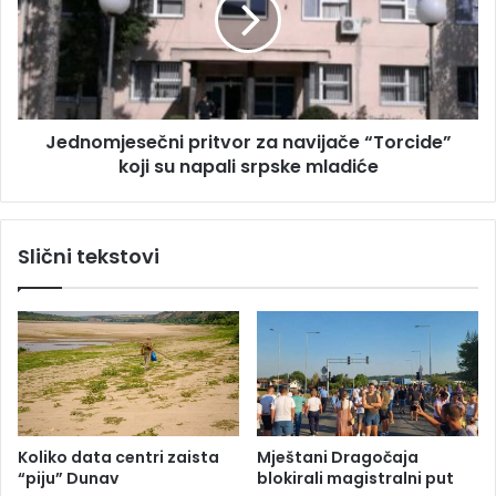
a
n
n
o
a
m
z
j
i
e
d
s
Jednomjesečni pritvor za navijače “Torcide”
u
e
B
koji su napali srpske mladiće
č
i
n
j
i
e
p
Slični tekstovi
l
r
e
i
k
t
u
v
ć
o
e
r
(
z
F
a
O
n
Koliko data centri zaista
Mještani Dragočaja
T
a
“piju” Dunav
blokirali magistralni put
O
v